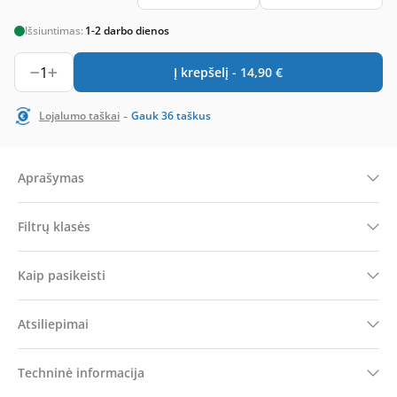
Išsiuntimas:
1-2 darbo dienos
1
Į krepšelį -
14,90
€
-
Lojalumo taškai
Gauk
36
taškus
Aprašymas
Filtrų klasės
Kaip pasikeisti
Atsiliepimai
Techninė informacija