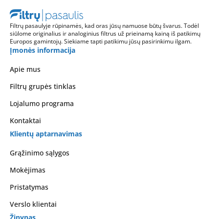
Filtrų pasaulyje rūpinamės, kad oras jūsų namuose būtų švarus. Todėl
siūlome originalius ir analoginius filtrus už prieinamą kainą iš patikimų
Europos gamintojų. Siekiame tapti patikimu jūsų pasirinkimu ilgam.
Įmonės informacija
Apie mus
Filtrų grupės tinklas
Lojalumo programa
Kontaktai
Klientų aptarnavimas
Grąžinimo sąlygos
Mokėjimas
Pristatymas
Verslo klientai
Žinynas