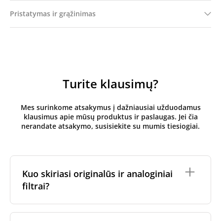
Pristatymas ir grąžinimas
Turite klausimų?
Mes surinkome atsakymus į dažniausiai užduodamus
klausimus apie mūsų produktus ir paslaugas. Jei čia
nerandate atsakymo, susisiekite su mumis tiesiogiai.
Kuo skiriasi originalūs ir analoginiai
filtrai?
Originalūs
rekuperatoriaus filtrai
yra pagaminti