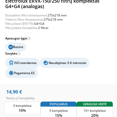
Electrolux ERVX-150/250 filtrų komplektas
G4+G4 (analogas)
Ištraukimo filtro išmatavimai:
275x218 mm
Tiekimo filtro išmatavimai:
275x218 mm
Filtrų klasė (EN779):
G4+G4
Filtrų kiekis komplekte:
2 filtrai
Apsaugos lygis
Bazinė
Savybės
ISO standartas
Naudojimas 3-6 mėnesiai
Pagaminta ES
14,90
€
Kaina už komplektą
POPULIARUS
GERIAUSIA VERTĖ
3 komplektai
10%
5 komplektai
10+ komplektai
15%
20%