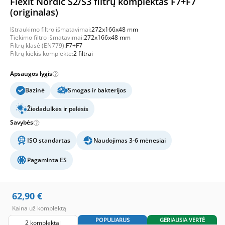
Flexit Nordic S2/S3 filtrų komplektas F7+F7
(originalas)
Ištraukimo filtro išmatavimai:
272x166x48 mm
Tiekimo filtro išmatavimai:
272x166x48 mm
Filtrų klasė (EN779):
F7+F7
Filtrų kiekis komplekte:
2 filtrai
Apsaugos lygis
Bazinė
Smogas ir bakterijos
Žiedadulkės ir pelėsis
Savybės
ISO standartas
Naudojimas 3-6 mėnesiai
Pagaminta ES
62,90
€
Kaina už komplektą
POPULIARUS
GERIAUSIA VERTĖ
2 komplektai