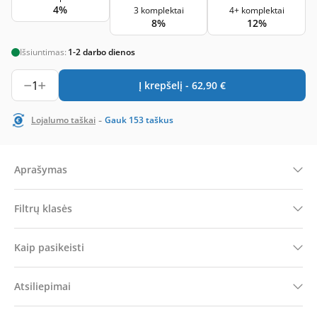
4%
3 komplektai
4+ komplektai
8%
12%
Išsiuntimas:
1-2 darbo dienos
1
Į krepšelį -
62,90
€
-
Lojalumo taškai
Gauk
153
taškus
Aprašymas
Filtrų klasės
Kaip pasikeisti
Atsiliepimai