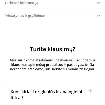
Techninė informacija
Pristatymas ir grąžinimas
Turite klausimų?
Mes surinkome atsakymus į dažniausiai užduodamus
klausimus apie mūsų produktus ir paslaugas. Jei čia
nerandate atsakymo, susisiekite su mumis tiesiogiai.
Kuo skiriasi originalūs ir analoginiai
filtrai?