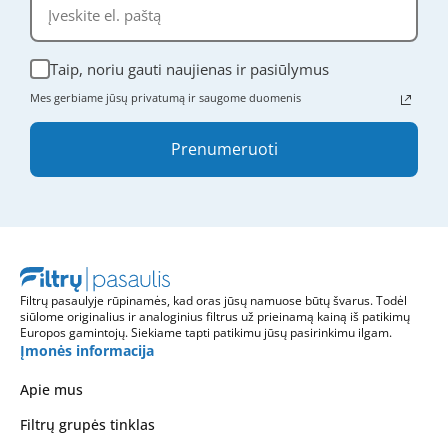
Taip, noriu gauti naujienas ir pasiūlymus
Mes gerbiame jūsų privatumą ir saugome duomenis
Prenumeruoti
Filtrų pasaulyje rūpinamės, kad oras jūsų namuose būtų švarus. Todėl
siūlome originalius ir analoginius filtrus už prieinamą kainą iš patikimų
Europos gamintojų. Siekiame tapti patikimu jūsų pasirinkimu ilgam.
Įmonės informacija
Apie mus
Filtrų grupės tinklas