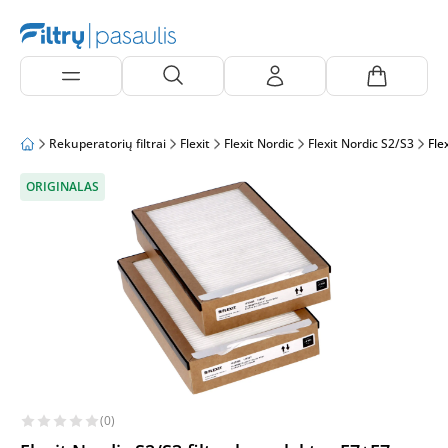
Rekuperatorių filtrai
Flexit
Flexit Nordic
Flexit Nordic S2/S3
Fle
ORIGINALAS
(0)