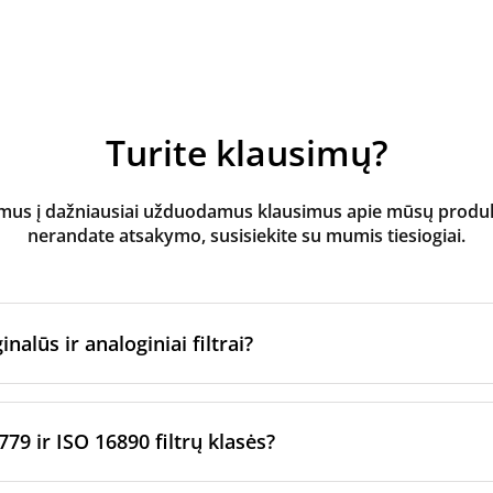
Turite klausimų?
s į dažniausiai užduodamus klausimus apie mūsų produktus
nerandate atsakymo, susisiekite su mumis tiesiogiai.
inalūs ir analoginiai filtrai?
atoriaus filtrai
yra pagaminti originalaus prekės ženklo vėd
ltrų per sertifikuotus gamybos partnerius. Jie laikosi konkre
779 ir ISO 16890 filtrų klasės?
imo standartų.