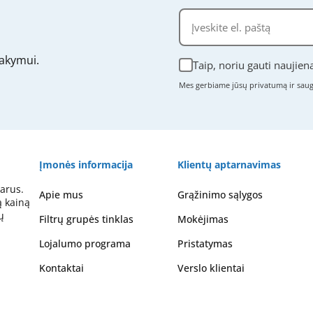
akymui.
Taip, noriu gauti naujien
Mes gerbiame jūsų privatumą ir sa
Įmonės informacija
Klientų aptarnavimas
arus.
Apie mus
Grąžinimo sąlygos
ą kainą
ų
Filtrų grupės tinklas
Mokėjimas
Lojalumo programa
Pristatymas
Kontaktai
Verslo klientai