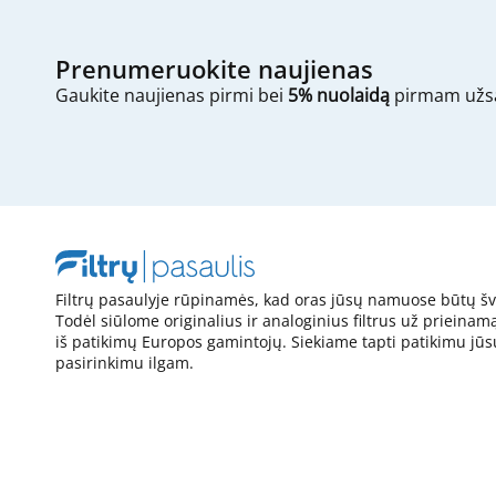
Prenumeruokite naujienas
Gaukite naujienas pirmi bei
5% nuolaidą
pirmam užs
Filtrų pasaulyje rūpinamės, kad oras jūsų namuose būtų šv
Todėl siūlome originalius ir analoginius filtrus už prieinam
iš patikimų Europos gamintojų. Siekiame tapti patikimu jūs
pasirinkimu ilgam.