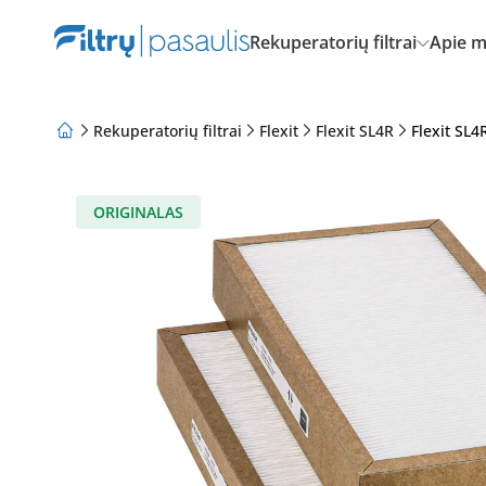
Rekuperatorių filtrai
Apie 
Rekuperatorių filtrai
Flexit
Flexit SL4R
Flexit SL4
Apie mus
Lojalumo programa
Straipsniai
ORIGINALAS