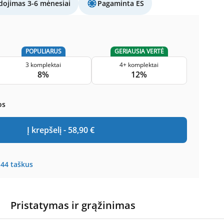
ojimas 3-6 mėnesiai
Pagaminta ES
POPULIARUS
GERIAUSIA VERTĖ
3 komplektai
4+ komplektai
8%
12%
os
Į krepšelį -
58,90
€
144
taškus
Pristatymas ir grąžinimas