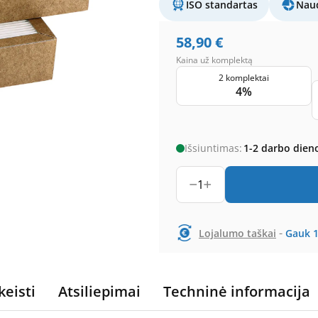
ISO standartas
Naud
58,90
€
Kaina už komplektą
2 komplektai
4%
Išsiuntimas:
1-2 darbo dien
1
-
Lojalumo taškai
Gauk
keisti
Atsiliepimai
Techninė informacija