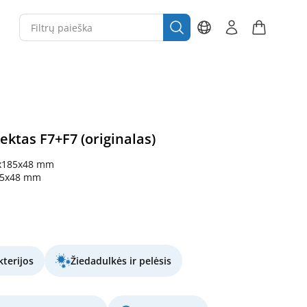
lektas F7+F7 (originalas)
x185x48 mm
85x48 mm
terijos
Žiedadulkės ir pelėsis