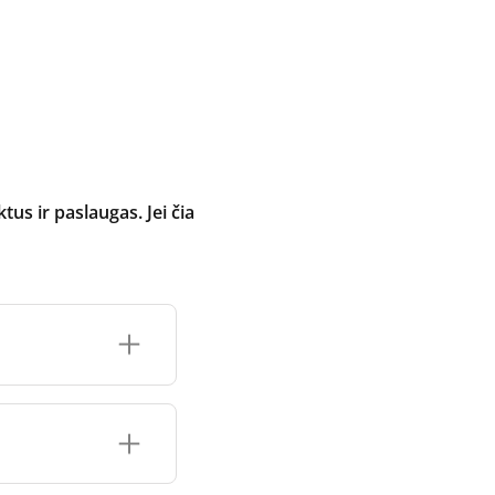
 ir paslaugas. Jei čia
inimo įrenginio
čių prekės ženklo