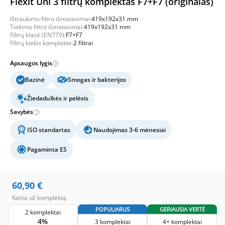
Flexit Uni 3 filtrų komplektas F7+F7 (originalas)
Ištraukimo filtro išmatavimai:
419x192x31 mm
Tiekimo filtro išmatavimai:
419x192x31 mm
Filtrų klasė (EN779):
F7+F7
Filtrų kiekis komplekte:
2 filtrai
Apsaugos lygis
Bazinė
Smogas ir bakterijos
Žiedadulkės ir pelėsis
Savybės
ISO standartas
Naudojimas 3-6 mėnesiai
Pagaminta ES
60,90
€
Kaina už komplektą
POPULIARUS
GERIAUSIA VERTĖ
2 komplektai
4%
3 komplektai
4+ komplektai