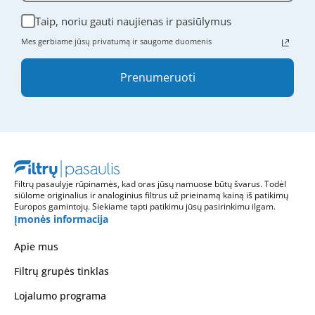
Taip, noriu gauti naujienas ir pasiūlymus
Mes gerbiame jūsų privatumą ir saugome duomenis
Prenumeruoti
Filtrų pasaulyje rūpinamės, kad oras jūsų namuose būtų švarus. Todėl
siūlome originalius ir analoginius filtrus už prieinamą kainą iš patikimų
Europos gamintojų. Siekiame tapti patikimu jūsų pasirinkimu ilgam.
Įmonės informacija
Apie mus
Filtrų grupės tinklas
Lojalumo programa