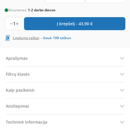
Išsiuntimas:
1-2 darbo dienos
1
Į krepšelį -
43,90
€
-
Lojalumo taškai
Gauk
108
taškus
Aprašymas
Filtrų klasės
Kaip pasikeisti
Atsiliepimai
Techninė informacija