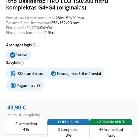
Itho Daalderop HRU ECO 150/200 filtrų
komplektas G4+G4 (originalas)
Ištraukimo filtro išmatavimai:
258x152x20 mm
Tiekimo filtro išmatavimai:
258x152x20 mm
Filtrų klasė (EN779):
G4+G4
Filtrų kiekis komplekte:
2 filtrai
Apsaugos lygis
Bazinė
Savybės
ISO standartas
Naudojimas 3-6 mėnesiai
Pagaminta ES
43,90
€
Kaina už komplektą
POPULIARUS
GERIAUSIA VERTĖ
2 komplektai
4%
3 komplektai
4+ komplektai
8%
12%