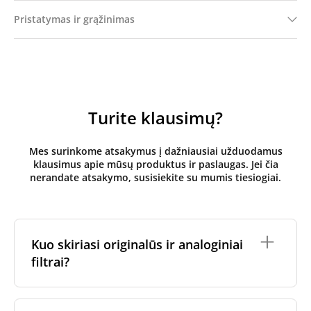
Pristatymas ir grąžinimas
Turite klausimų?
Mes surinkome atsakymus į dažniausiai užduodamus
klausimus apie mūsų produktus ir paslaugas. Jei čia
nerandate atsakymo, susisiekite su mumis tiesiogiai.
Kuo skiriasi originalūs ir analoginiai
filtrai?
Originalūs
rekuperatoriaus filtrai
yra pagaminti