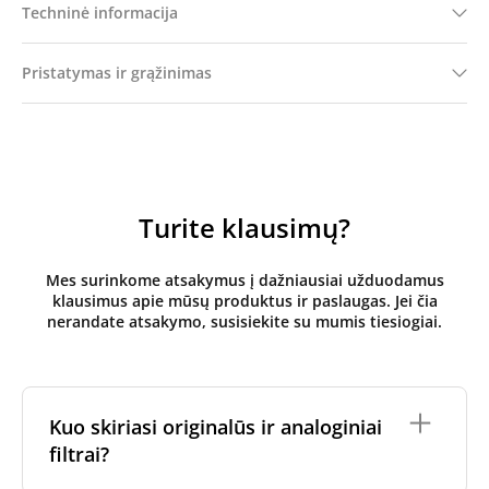
Techninė informacija
Pristatymas ir grąžinimas
Turite klausimų?
Mes surinkome atsakymus į dažniausiai užduodamus
klausimus apie mūsų produktus ir paslaugas. Jei čia
nerandate atsakymo, susisiekite su mumis tiesiogiai.
Kuo skiriasi originalūs ir analoginiai
filtrai?