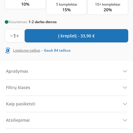
10%
5 komplektai
10+ komplektai
15%
20%
Išsiuntimas:
1-2 darbo dienos
1
Į krepšelį -
33,90
€
-
Lojalumo taškai
Gauk
84
taškus
Aprašymas
Filtrų klasės
Kaip pasikeisti
Atsiliepimai