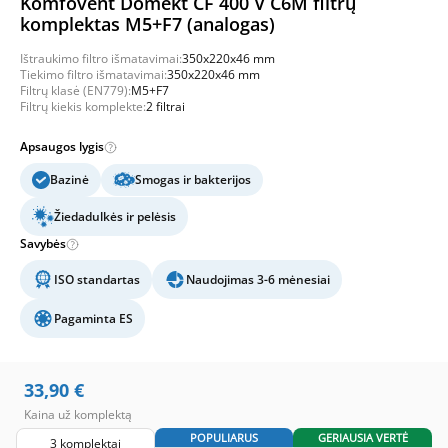
Komfovent Domekt CF 400 V C6M filtrų
komplektas M5+F7 (analogas)
Ištraukimo filtro išmatavimai:
350x220x46 mm
Tiekimo filtro išmatavimai:
350x220x46 mm
Filtrų klasė (EN779):
M5+F7
Filtrų kiekis komplekte:
2 filtrai
Apsaugos lygis
Bazinė
Smogas ir bakterijos
Žiedadulkės ir pelėsis
Savybės
ISO standartas
Naudojimas 3-6 mėnesiai
Pagaminta ES
33,90
€
Kaina už komplektą
POPULIARUS
GERIAUSIA VERTĖ
3 komplektai