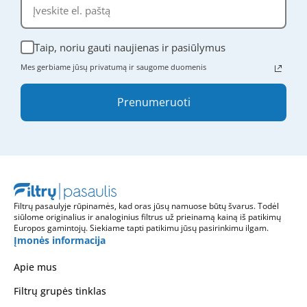
Taip, noriu gauti naujienas ir pasiūlymus
Mes gerbiame jūsų privatumą ir saugome duomenis
Prenumeruoti
Filtrų pasaulyje rūpinamės, kad oras jūsų namuose būtų švarus. Todėl
siūlome originalius ir analoginius filtrus už prieinamą kainą iš patikimų
Europos gamintojų. Siekiame tapti patikimu jūsų pasirinkimu ilgam.
Įmonės informacija
Apie mus
Filtrų grupės tinklas