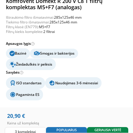
Komfovent Domekt R 200 V C8 T filtrų
komplektas M5+F7 (analogas)
Ištraukimo filtro išmatavimai:
285x125x46 mm
Tiekimo filtro išmatavimai:
285x125x46 mm
Filtrų klasė (EN779):
M5+F7
Filtrų kiekis komplekte:
2 filtrai
Apsaugos lygis
Bazinė
Smogas ir bakterijos
Žiedadulkės ir pelėsis
Savybės
ISO standartas
Naudojimas 3-6 mėnesiai
Pagaminta ES
20,90
€
Kaina už komplektą
POPULIARUS
GERIAUSIA VERTĖ
3 komplektai