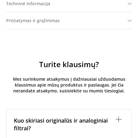
Techninė informacija
Pristatymas ir grąžinimas
Turite klausimų?
Mes surinkome atsakymus į dažniausiai užduodamus
klausimus apie mūsų produktus ir paslaugas. Jei čia
nerandate atsakymo, susisiekite su mumis tiesiogiai.
Kuo skiriasi originalūs ir analoginiai
filtrai?