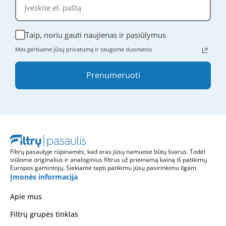
Taip, noriu gauti naujienas ir pasiūlymus
Mes gerbiame jūsų privatumą ir saugome duomenis
Prenumeruoti
Filtrų pasaulyje rūpinamės, kad oras jūsų namuose būtų švarus. Todėl
siūlome originalius ir analoginius filtrus už prieinamą kainą iš patikimų
Europos gamintojų. Siekiame tapti patikimu jūsų pasirinkimu ilgam.
Įmonės informacija
Apie mus
Filtrų grupės tinklas