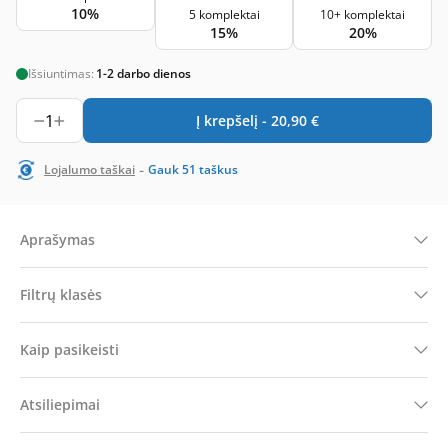
10%
5 komplektai
10+ komplektai
15%
20%
Išsiuntimas:
1-2 darbo dienos
1
Į krepšelį -
20,90
€
-
Lojalumo taškai
Gauk
51
taškus
Aprašymas
Filtrų klasės
Kaip pasikeisti
Atsiliepimai