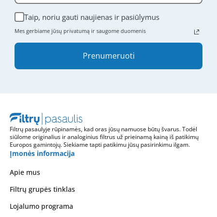
Taip, noriu gauti naujienas ir pasiūlymus
Mes gerbiame jūsų privatumą ir saugome duomenis
Prenumeruoti
Filtrų pasaulyje rūpinamės, kad oras jūsų namuose būtų švarus. Todėl
siūlome originalius ir analoginius filtrus už prieinamą kainą iš patikimų
Europos gamintojų. Siekiame tapti patikimu jūsų pasirinkimu ilgam.
Įmonės informacija
Apie mus
Filtrų grupės tinklas
Lojalumo programa