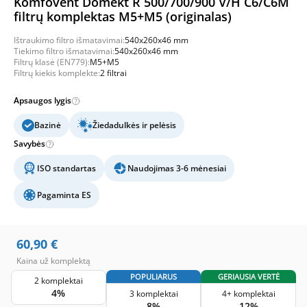
Komfovent Domekt R 500/700/900 V/H C6/C6M
filtrų komplektas M5+M5 (originalas)
Ištraukimo filtro išmatavimai:
540x260x46 mm
Tiekimo filtro išmatavimai:
540x260x46 mm
Filtrų klasė (EN779):
M5+M5
Filtrų kiekis komplekte:
2 filtrai
Apsaugos lygis
Bazinė
Žiedadulkės ir pelėsis
Savybės
ISO standartas
Naudojimas 3-6 mėnesiai
Pagaminta ES
60,90
€
Kaina už komplektą
POPULIARUS
GERIAUSIA VERTĖ
2 komplektai
4%
3 komplektai
4+ komplektai
8%
12%