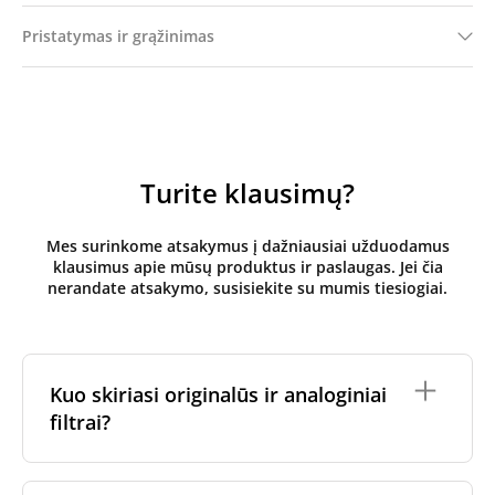
Pristatymas ir grąžinimas
Turite klausimų?
Mes surinkome atsakymus į dažniausiai užduodamus
klausimus apie mūsų produktus ir paslaugas. Jei čia
nerandate atsakymo, susisiekite su mumis tiesiogiai.
Kuo skiriasi originalūs ir analoginiai
filtrai?
Originalūs
rekuperatoriaus filtrai
yra pagaminti