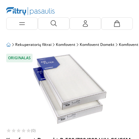
Rekuperatorių filtrai
Komfovent
Komfovent Domekt
Komfovent
ORIGINALAS
(0)