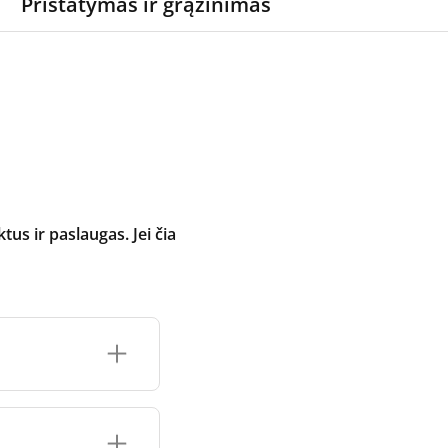
Pristatymas ir grąžinimas
 ir paslaugas. Jei čia
inimo įrenginio
čių prekės ženklo