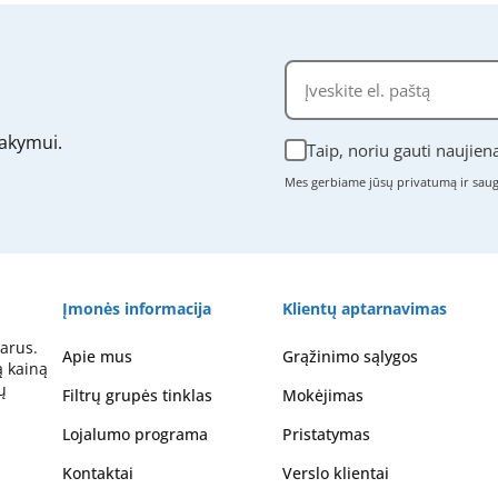
akymui.
Taip, noriu gauti naujien
Mes gerbiame jūsų privatumą ir sa
Įmonės informacija
Klientų aptarnavimas
arus.
Apie mus
Grąžinimo sąlygos
ą kainą
ų
Filtrų grupės tinklas
Mokėjimas
Lojalumo programa
Pristatymas
Kontaktai
Verslo klientai