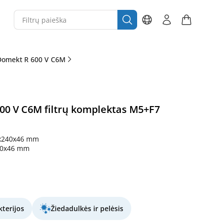
Domekt R 600 V C6M
0 V C6M filtrų komplektas M5+F7
x240x46 mm
40x46 mm
terijos
Žiedadulkės ir pelėsis