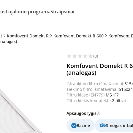
mus
Lojalumo programa
Straipsniai
t
Komfovent Domekt R
Komfovent Domekt R 600
Komfovent 
nalogas)
(0)
Komfovent Domekt R 60
(analogas)
Ištraukimo filtro išmatavimai:
515
Tiekimo filtro išmatavimai:
515x2
Filtrų klasė (EN779):
M5+F7
Filtrų kiekis komplekte:
2 filtrai
Apsaugos lygis
Bazinė
Smogas ir bak