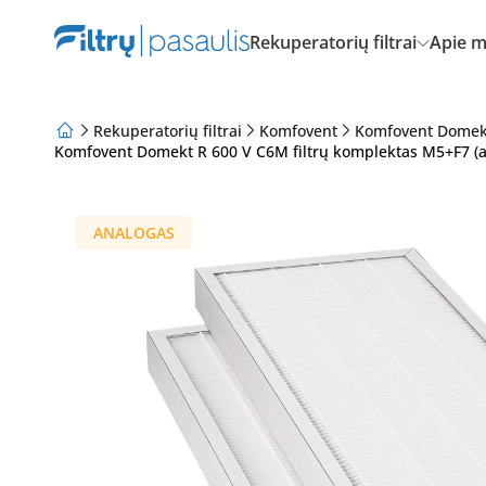
Rekuperatorių filtrai
Apie 
Rekuperatorių filtrai
Komfovent
Komfovent Domek
Komfovent Domekt R 600 V C6M filtrų komplektas M5+F7 (a
Apie mus
Lojalumo programa
Straipsniai
ANALOGAS