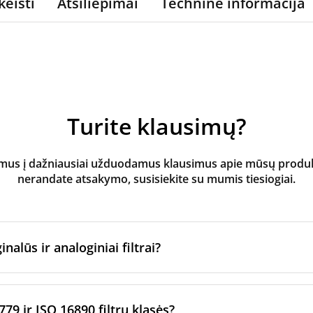
keisti
Atsiliepimai
Techninė informacija
Turite klausimų?
s į dažniausiai užduodamus klausimus apie mūsų produktus
nerandate atsakymo, susisiekite su mumis tiesiogiai.
inalūs ir analoginiai filtrai?
atoriaus filtrai
yra pagaminti originalaus prekės ženklo vėd
ltrų per sertifikuotus gamybos partnerius. Jie laikosi konkre
779 ir ISO 16890 filtrų klasės?