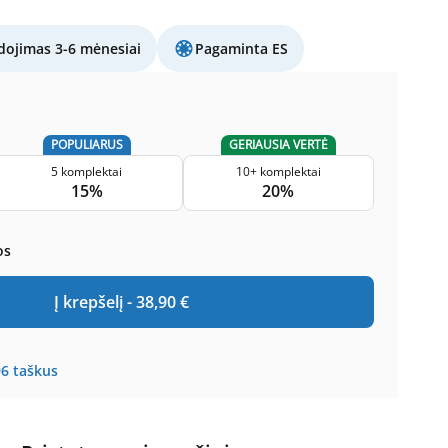
ojimas 3-6 mėnesiai
Pagaminta ES
POPULIARUS
GERIAUSIA VERTĖ
5 komplektai
10+ komplektai
15%
20%
os
Į krepšelį -
38,90
€
96
taškus