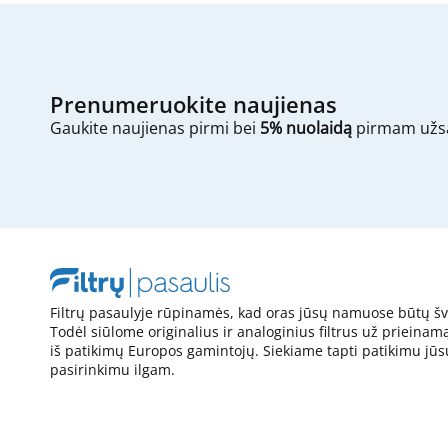
Prenumeruokite naujienas
Gaukite naujienas pirmi bei
5% nuolaidą
pirmam užs
Filtrų pasaulyje rūpinamės, kad oras jūsų namuose būtų šv
Todėl siūlome originalius ir analoginius filtrus už prieinam
iš patikimų Europos gamintojų. Siekiame tapti patikimu jūs
pasirinkimu ilgam.