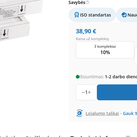
Savybės
ISO standartas
Naud
38,90
€
Kaina už komplektą
3 komplektai
10%
Išsiuntimas:
1-2 darbo dien
1
-
Lojalumo taškai
Gauk