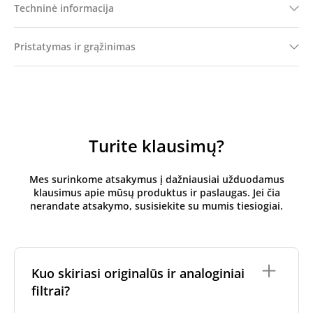
Techninė informacija
Pristatymas ir grąžinimas
Turite klausimų?
Mes surinkome atsakymus į dažniausiai užduodamus
klausimus apie mūsų produktus ir paslaugas. Jei čia
nerandate atsakymo, susisiekite su mumis tiesiogiai.
Kuo skiriasi originalūs ir analoginiai
filtrai?