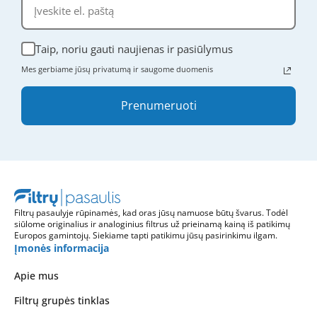
Taip, noriu gauti naujienas ir pasiūlymus
Mes gerbiame jūsų privatumą ir saugome duomenis
Prenumeruoti
Filtrų pasaulyje rūpinamės, kad oras jūsų namuose būtų švarus. Todėl
siūlome originalius ir analoginius filtrus už prieinamą kainą iš patikimų
Europos gamintojų. Siekiame tapti patikimu jūsų pasirinkimu ilgam.
Įmonės informacija
Apie mus
Filtrų grupės tinklas