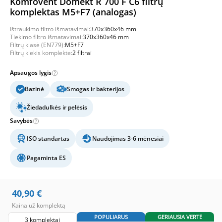
Komfovent Domekt R 700 F C6 filtrų
komplektas M5+F7 (analogas)
Ištraukimo filtro išmatavimai:
370x360x46 mm
Tiekimo filtro išmatavimai:
370x360x46 mm
Filtrų klasė (EN779):
M5+F7
Filtrų kiekis komplekte:
2 filtrai
Apsaugos lygis
Bazinė
Smogas ir bakterijos
Žiedadulkės ir pelėsis
Savybės
ISO standartas
Naudojimas 3-6 mėnesiai
Pagaminta ES
40,90
€
Kaina už komplektą
POPULIARUS
GERIAUSIA VERTĖ
3 komplektai