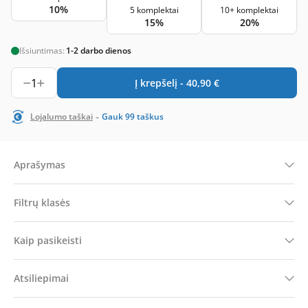
10%
5 komplektai
10+ komplektai
15%
20%
Išsiuntimas:
1-2 darbo dienos
1
Į krepšelį -
40,90
€
-
Lojalumo taškai
Gauk
99
taškus
Aprašymas
Filtrų klasės
Kaip pasikeisti
Atsiliepimai