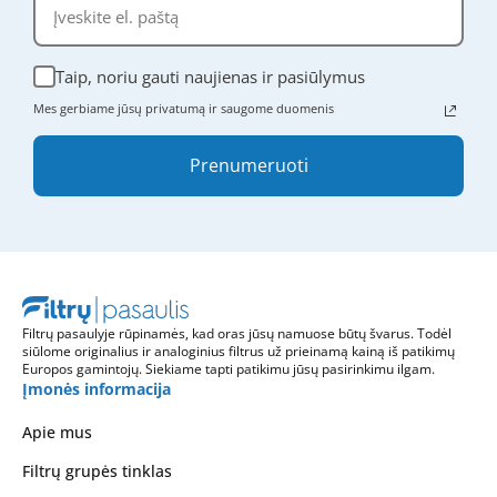
Taip, noriu gauti naujienas ir pasiūlymus
Mes gerbiame jūsų privatumą ir saugome duomenis
Prenumeruoti
Filtrų pasaulyje rūpinamės, kad oras jūsų namuose būtų švarus. Todėl
siūlome originalius ir analoginius filtrus už prieinamą kainą iš patikimų
Europos gamintojų. Siekiame tapti patikimu jūsų pasirinkimu ilgam.
Įmonės informacija
Apie mus
Filtrų grupės tinklas