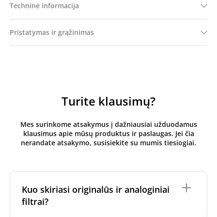
Techninė informacija
Pristatymas ir grąžinimas
Turite klausimų?
Mes surinkome atsakymus į dažniausiai užduodamus
klausimus apie mūsų produktus ir paslaugas. Jei čia
nerandate atsakymo, susisiekite su mumis tiesiogiai.
Kuo skiriasi originalūs ir analoginiai
filtrai?