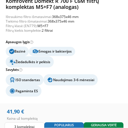
Komfovent Domekt R 700 F C6M filtrų
komplektas M5+F7 (analogas)
Ištraukimo filtro išmatavimai:
368x375x46 mm
Tiekimo filtro išmatavimai:
368x375x46 mm
Filtrų klasė (EN779):
M5+F7
Filtrų kiekis komplekte:
2 filtrai
Apsaugos lygis
Bazinė
Smogas ir bakterijos
Žiedadulkės ir pelėsis
Savybės
ISO standartas
Naudojimas 3-6 mėnesiai
Pagaminta ES
41,90
€
Kaina už komplektą
POPULIARUS
GERIAUSIA VERTĖ
3 komplektai