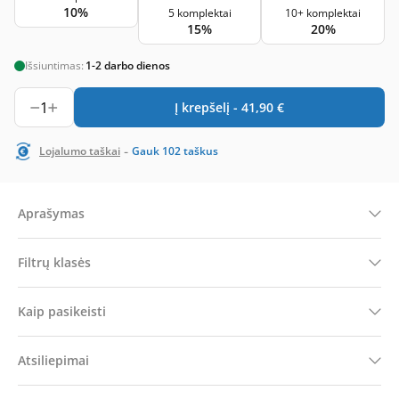
10%
5 komplektai
10+ komplektai
15%
20%
Išsiuntimas:
1-2 darbo dienos
1
Į krepšelį -
41,90
€
-
Lojalumo taškai
Gauk
102
taškus
Aprašymas
Filtrų klasės
Kaip pasikeisti
Atsiliepimai