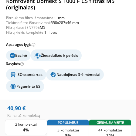
Komfovent Domekt S 1000 F C5 filtras M5
(originalas)
Ištraukimo filtro išmatavimai:
– mm
Tiekimo filtro išmatavimai:
558x287x46 mm
Filtrų klasė (EN779):
M5
Filtrų kiekis komplekte:
1 filtras
Apsaugos lygis
Bazinė
Žiedadulkės ir pelėsis
Savybės
ISO standartas
Naudojimas 3-6 mėnesiai
Pagaminta ES
40,90
€
Kaina už komplektą
POPULIARUS
GERIAUSIA VERTĖ
2 komplektai
4%
3 komplektai
4+ komplektai
8%
12%