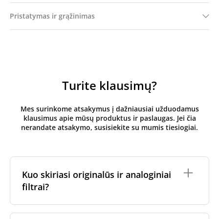
Pristatymas ir grąžinimas
Turite klausimų?
Mes surinkome atsakymus į dažniausiai užduodamus
klausimus apie mūsų produktus ir paslaugas. Jei čia
nerandate atsakymo, susisiekite su mumis tiesiogiai.
Kuo skiriasi originalūs ir analoginiai
filtrai?
Originalūs
rekuperatoriaus filtrai
yra pagaminti