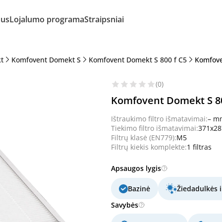
mus
Lojalumo programa
Straipsniai
t
Komfovent Domekt S
Komfovent Domekt S 800 f C5
Komfove
(0)
Komfovent Domekt S 800
Ištraukimo filtro išmatavimai:
– m
Tiekimo filtro išmatavimai:
371x2
Filtrų klasė (EN779):
M5
Filtrų kiekis komplekte:
1 filtras
Apsaugos lygis
Bazinė
Žiedadulkės i
Savybės