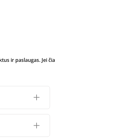
 ir paslaugas. Jei čia
inimo įrenginio
čių prekės ženklo