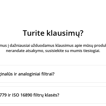
Turite klausimų?
s į dažniausiai užduodamus klausimus apie mūsų produktus
nerandate atsakymo, susisiekite su mumis tiesiogiai.
inalūs ir analoginiai filtrai?
atoriaus filtrai
yra pagaminti originalaus prekės ženklo vėd
ltrų per sertifikuotus gamybos partnerius. Jie laikosi konkre
779 ir ISO 16890 filtrų klasės?
imo standartų.