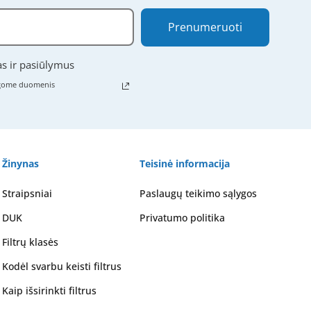
Prenumeruoti
as ir pasiūlymus
ugome duomenis
Žinynas
Teisinė informacija
Straipsniai
Paslaugų teikimo sąlygos
DUK
Privatumo politika
Filtrų klasės
Kodėl svarbu keisti filtrus
Kaip išsirinkti filtrus