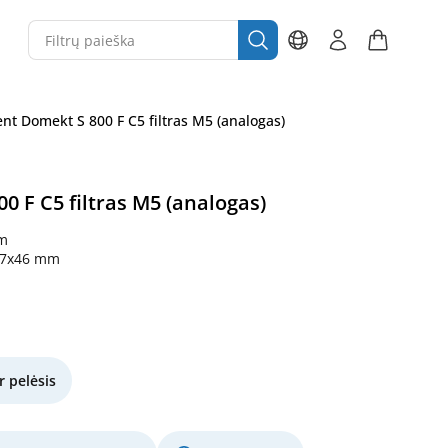
nt Domekt S 800 F C5 filtras M5 (analogas)
 F C5 filtras M5 (analogas)
m
87x46 mm
r pelėsis