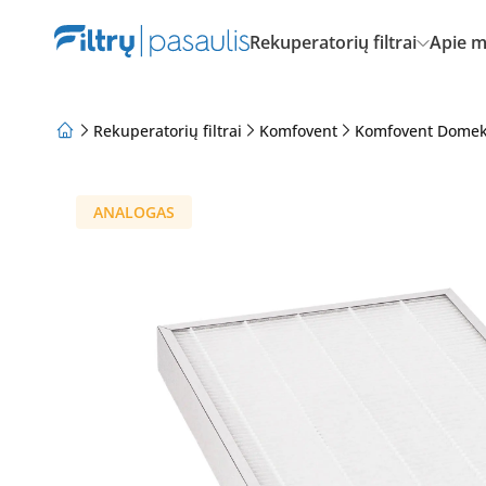
Rekuperatorių filtrai
Apie 
Rekuperatorių filtrai
Komfovent
Komfovent Domek
Apie mus
Lojalumo programa
Straipsniai
ANALOGAS