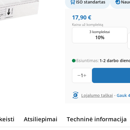
ISO standartas
Naud
17,90
€
Kaina už komplektą
3 komplektai
10%
Išsiuntimas:
1-2 darbo dien
1
-
Lojalumo taškai
Gauk
keisti
Atsiliepimai
Techninė informacija