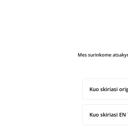
Mes surinkome atsakymu
Kuo skiriasi orig
Originalūs
rekuper
arba jam skirtų fi
Kuo skiriasi EN 
gamybos ir pakav