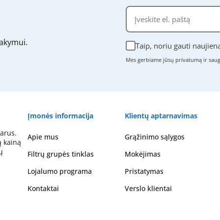
akymui.
Taip, noriu gauti naujien
Mes gerbiame jūsų privatumą ir sa
Įmonės informacija
Klientų aptarnavimas
arus.
Apie mus
Grąžinimo sąlygos
ą kainą
ų
Filtrų grupės tinklas
Mokėjimas
Lojalumo programa
Pristatymas
Kontaktai
Verslo klientai