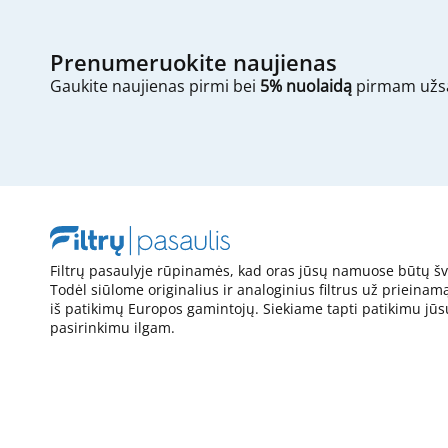
Prenumeruokite naujienas
Gaukite naujienas pirmi bei
5% nuolaidą
pirmam užs
Filtrų pasaulyje rūpinamės, kad oras jūsų namuose būtų šv
Todėl siūlome originalius ir analoginius filtrus už prieinam
iš patikimų Europos gamintojų. Siekiame tapti patikimu jūs
pasirinkimu ilgam.