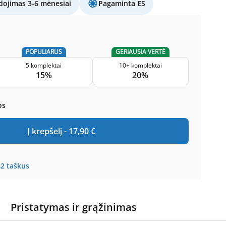
ojimas 3-6 mėnesiai
Pagaminta ES
POPULIARUS
GERIAUSIA VERTĖ
5 komplektai
10+ komplektai
15%
20%
os
Į krepšelį -
17,90
€
42
taškus
Pristatymas ir grąžinimas