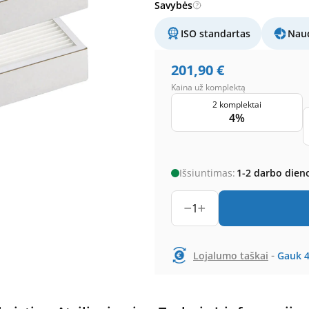
Savybės
ISO standartas
Naud
201,90
€
Kaina už komplektą
2 komplektai
4%
Išsiuntimas:
1-2 darbo dien
1
-
Lojalumo taškai
Gauk