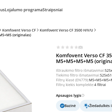
mus
Lojalumo programa
Straipsniai
Komfovent Verso CF
Komfovent Verso CF 3500 H/V/U
M5+M5 (originalas)
(0)
Komfovent Verso CF 35
M5+M5+M5+M5 (origina
Ištraukimo filtro išmatavimai:
525
Tiekimo filtro išmatavimai:
525x5
Filtrų klasė (EN779):
M5+M5+M5+
Filtrų kiekis komplekte:
4 filtrai
Apsaugos lygis
Bazinė
Žiedadulkės i