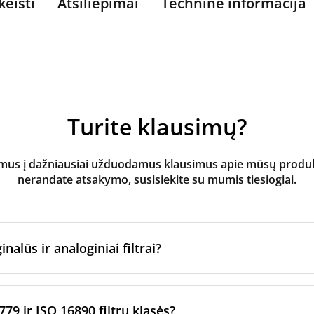
keisti
Atsiliepimai
Techninė informacija
Turite klausimų?
s į dažniausiai užduodamus klausimus apie mūsų produktus
nerandate atsakymo, susisiekite su mumis tiesiogiai.
inalūs ir analoginiai filtrai?
atoriaus filtrai
yra pagaminti originalaus prekės ženklo vėd
ltrų per sertifikuotus gamybos partnerius. Jie laikosi konkre
779 ir ISO 16890 filtrų klasės?