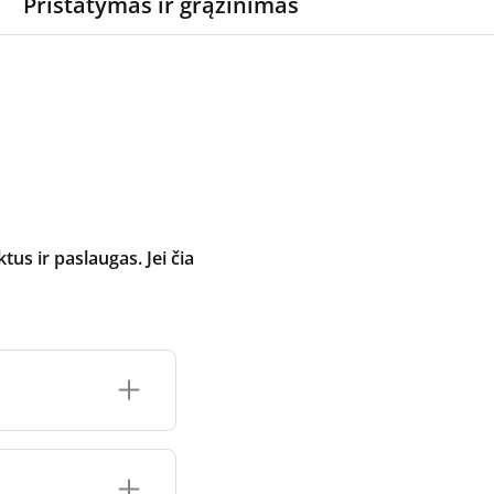
Pristatymas ir grąžinimas
 ir paslaugas. Jei čia
inimo įrenginio
čių prekės ženklo