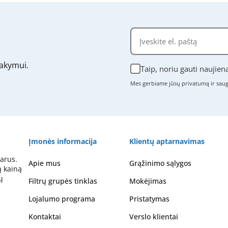
akymui.
Taip, noriu gauti naujien
Mes gerbiame jūsų privatumą ir sa
Įmonės informacija
Klientų aptarnavimas
arus.
Apie mus
Grąžinimo sąlygos
ą kainą
ų
Filtrų grupės tinklas
Mokėjimas
Lojalumo programa
Pristatymas
Kontaktai
Verslo klientai