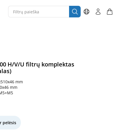
00 H/V/U filtrų komplektas
las)
x510x46 mm
10x46 mm
M5+M5
r pelėsis