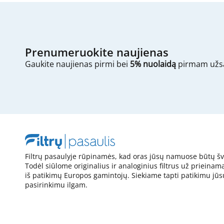
Prenumeruokite naujienas
Gaukite naujienas pirmi bei
5% nuolaidą
pirmam užs
Filtrų pasaulyje rūpinamės, kad oras jūsų namuose būtų šv
Todėl siūlome originalius ir analoginius filtrus už prieinam
iš patikimų Europos gamintojų. Siekiame tapti patikimu jūs
pasirinkimu ilgam.