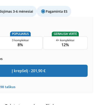
ojimas 3-6 mėnesiai
Pagaminta ES
POPULIARUS
GERIAUSIA VERTĖ
3 komplektai
4+ komplektai
8%
12%
os
Į krepšelį -
201,90
€
498
taškus