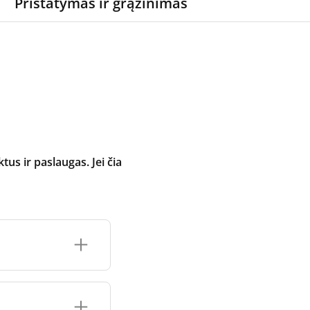
Pristatymas ir grąžinimas
 ir paslaugas. Jei čia
inimo įrenginio
čių prekės ženklo