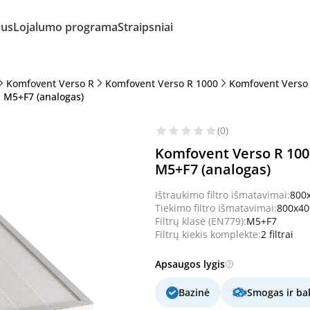
mus
Lojalumo programa
Straipsniai
Komfovent Verso R
Komfovent Verso R 1000
Komfovent Verso
s M5+F7 (analogas)
(0)
Komfovent Verso R 100
M5+F7 (analogas)
Ištraukimo filtro išmatavimai:
800
Tiekimo filtro išmatavimai:
800x4
Filtrų klasė (EN779):
M5+F7
Filtrų kiekis komplekte:
2 filtrai
Apsaugos lygis
Bazinė
Smogas ir bak