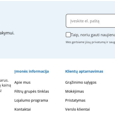
akymui.
Taip, noriu gauti naujien
Mes gerbiame jūsų privatumą ir sa
Įmonės informacija
Klientų aptarnavimas
arus.
Apie mus
Grąžinimo sąlygos
ą kainą
ų
Filtrų grupės tinklas
Mokėjimas
Lojalumo programa
Pristatymas
Kontaktai
Verslo klientai