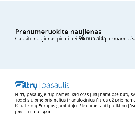
Prenumeruokite naujienas
Gaukite naujienas pirmi bei
5% nuolaidą
pirmam užs
Filtrų pasaulyje rūpinamės, kad oras jūsų namuose būtų šv
Todėl siūlome originalius ir analoginius filtrus už prieinam
iš patikimų Europos gamintojų. Siekiame tapti patikimu jūs
pasirinkimu ilgam.