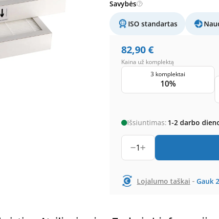
Savybės
ISO standartas
Naud
82,90
€
Kaina už komplektą
3 komplektai
10%
Išsiuntimas:
1-2 darbo dien
1
-
Lojalumo taškai
Gauk