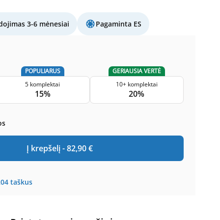
ojimas 3-6 mėnesiai
Pagaminta ES
POPULIARUS
GERIAUSIA VERTĖ
5 komplektai
10+ komplektai
15%
20%
os
Į krepšelį -
82,90
€
204
taškus