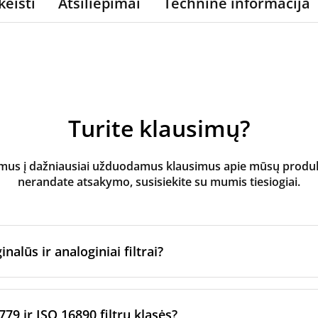
keisti
Atsiliepimai
Techninė informacija
Turite klausimų?
s į dažniausiai užduodamus klausimus apie mūsų produktus
nerandate atsakymo, susisiekite su mumis tiesiogiai.
inalūs ir analoginiai filtrai?
atoriaus filtrai
yra pagaminti originalaus prekės ženklo vėd
ltrų per sertifikuotus gamybos partnerius. Jie laikosi konkre
779 ir ISO 16890 filtrų klasės?