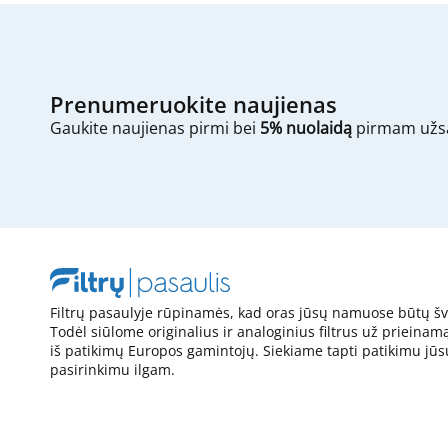
Prenumeruokite naujienas
Gaukite naujienas pirmi bei
5% nuolaidą
pirmam užs
Filtrų pasaulyje rūpinamės, kad oras jūsų namuose būtų šv
Todėl siūlome originalius ir analoginius filtrus už prieinam
iš patikimų Europos gamintojų. Siekiame tapti patikimu jūs
pasirinkimu ilgam.