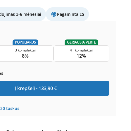
ojimas 3-6 mėnesiai
Pagaminta ES
POPULIARUS
GERIAUSIA VERTĖ
3 komplektai
4+ komplektai
8%
12%
os
Į krepšelį -
133,90
€
330
taškus