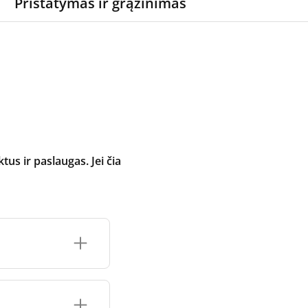
Pristatymas ir grąžinimas
 ir paslaugas. Jei čia
inimo įrenginio
čių prekės ženklo