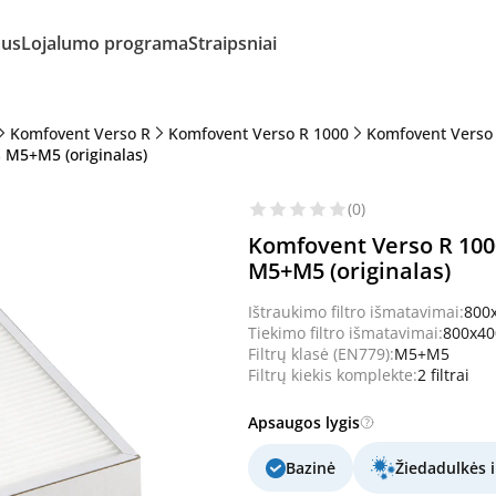
mus
Lojalumo programa
Straipsniai
Komfovent Verso R
Komfovent Verso R 1000
Komfovent Verso
 M5+M5 (originalas)
(0)
Komfovent Verso R 100
M5+M5 (originalas)
Ištraukimo filtro išmatavimai:
800
Tiekimo filtro išmatavimai:
800x4
Filtrų klasė (EN779):
M5+M5
Filtrų kiekis komplekte:
2 filtrai
Apsaugos lygis
Bazinė
Žiedadulkės i