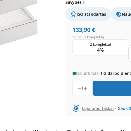
Savybės
ISO standartas
Naud
133,90
€
Kaina už komplektą
2 komplektai
4%
Išsiuntimas:
1-2 darbo dien
1
-
Lojalumo taškai
Gauk