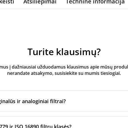
keisti
Atsiliepimai
Techninė informacija
Turite klausimų?
s į dažniausiai užduodamus klausimus apie mūsų produktus
nerandate atsakymo, susisiekite su mumis tiesiogiai.
inalūs ir analoginiai filtrai?
atoriaus filtrai
yra pagaminti originalaus prekės ženklo vėd
ltrų per sertifikuotus gamybos partnerius. Jie laikosi konkre
779 ir ISO 16890 filtrų klasės?