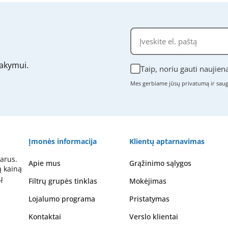
akymui.
Taip, noriu gauti naujien
Mes gerbiame jūsų privatumą ir sa
Įmonės informacija
Klientų aptarnavimas
arus.
Apie mus
Grąžinimo sąlygos
ą kainą
ų
Filtrų grupės tinklas
Mokėjimas
Lojalumo programa
Pristatymas
Kontaktai
Verslo klientai