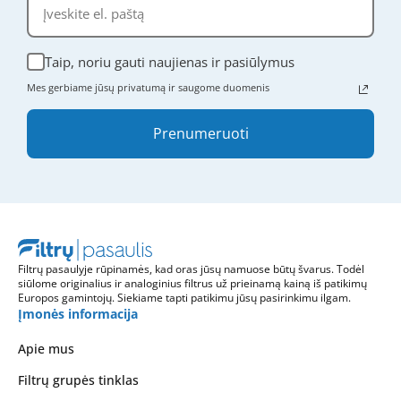
Taip, noriu gauti naujienas ir pasiūlymus
Mes gerbiame jūsų privatumą ir saugome duomenis
Prenumeruoti
Filtrų pasaulyje rūpinamės, kad oras jūsų namuose būtų švarus. Todėl
siūlome originalius ir analoginius filtrus už prieinamą kainą iš patikimų
Europos gamintojų. Siekiame tapti patikimu jūsų pasirinkimu ilgam.
Įmonės informacija
Apie mus
Filtrų grupės tinklas