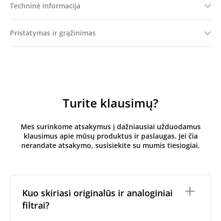
Techninė informacija
Pristatymas ir grąžinimas
Turite klausimų?
Mes surinkome atsakymus į dažniausiai užduodamus
klausimus apie mūsų produktus ir paslaugas. Jei čia
nerandate atsakymo, susisiekite su mumis tiesiogiai.
Kuo skiriasi originalūs ir analoginiai
filtrai?