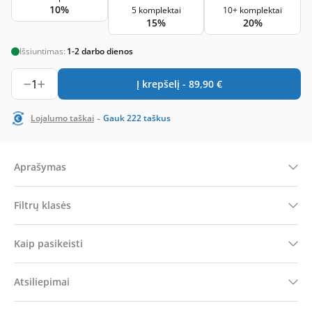
10%
5 komplektai
10+ komplektai
15%
20%
Išsiuntimas:
1-2 darbo dienos
1
Į krepšelį -
89,90
€
-
Lojalumo taškai
Gauk
222
taškus
Aprašymas
Filtrų klasės
Kaip pasikeisti
Atsiliepimai