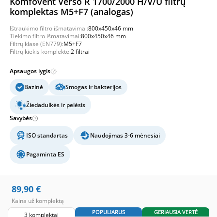
Komfovent Verso R 1700/2000 H/V/U filtrų
komplektas M5+F7 (analogas)
Ištraukimo filtro išmatavimai:
800x450x46 mm
Tiekimo filtro išmatavimai:
800x450x46 mm
Filtrų klasė (EN779):
M5+F7
Filtrų kiekis komplekte:
2 filtrai
Apsaugos lygis
Bazinė
Smogas ir bakterijos
Žiedadulkės ir pelėsis
Savybės
ISO standartas
Naudojimas 3-6 mėnesiai
Pagaminta ES
89,90
€
Kaina už komplektą
POPULIARUS
GERIAUSIA VERTĖ
3 komplektai