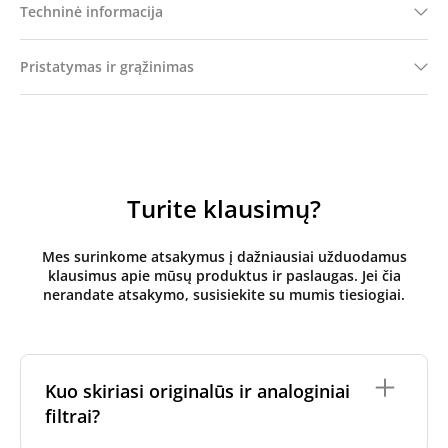
Techninė informacija
Pristatymas ir grąžinimas
Turite klausimų?
Mes surinkome atsakymus į dažniausiai užduodamus
klausimus apie mūsų produktus ir paslaugas. Jei čia
nerandate atsakymo, susisiekite su mumis tiesiogiai.
Kuo skiriasi originalūs ir analoginiai
filtrai?