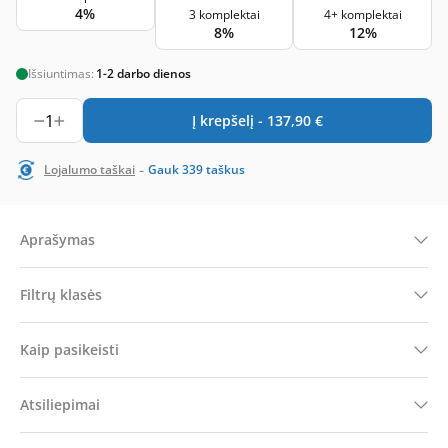
4%
3 komplektai
4+ komplektai
8%
12%
Išsiuntimas:
1-2 darbo dienos
1
Į krepšelį -
137,90
€
-
Lojalumo taškai
Gauk
339
taškus
Aprašymas
Filtrų klasės
Kaip pasikeisti
Atsiliepimai