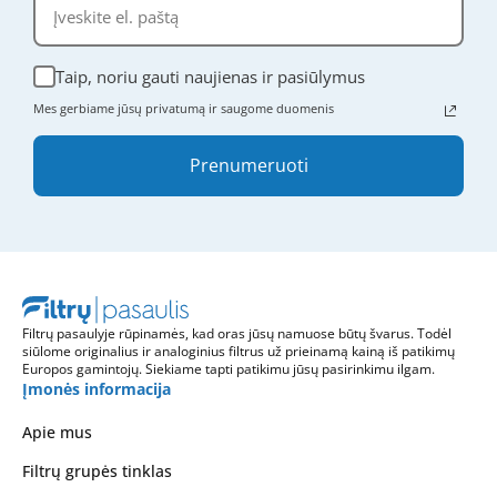
Taip, noriu gauti naujienas ir pasiūlymus
Mes gerbiame jūsų privatumą ir saugome duomenis
Prenumeruoti
Filtrų pasaulyje rūpinamės, kad oras jūsų namuose būtų švarus. Todėl
siūlome originalius ir analoginius filtrus už prieinamą kainą iš patikimų
Europos gamintojų. Siekiame tapti patikimu jūsų pasirinkimu ilgam.
Įmonės informacija
Apie mus
Filtrų grupės tinklas