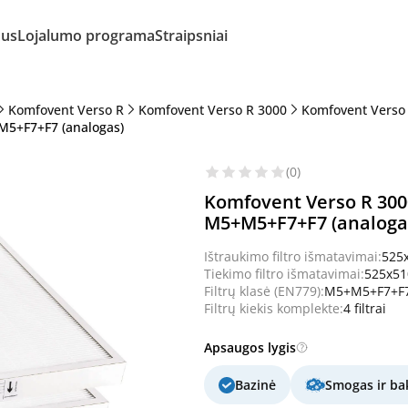
mus
Lojalumo programa
Straipsniai
Komfovent Verso R
Komfovent Verso R 3000
Komfovent Verso
M5+F7+F7 (analogas)
(0)
Komfovent Verso R 300
M5+M5+F7+F7 (analoga
Ištraukimo filtro išmatavimai:
525
Tiekimo filtro išmatavimai:
525x5
Filtrų klasė (EN779):
M5+M5+F7+F
Filtrų kiekis komplekte:
4 filtrai
Apsaugos lygis
Bazinė
Smogas ir bak