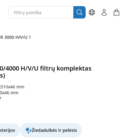
 R 3000 H/V/U
0/4000 H/V/U filtrų komplektas
s)
x510x46 mm
10x46 mm
7
terijos
Žiedadulkės ir pelėsis