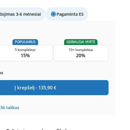
ojimas 3-6 mėnesiai
Pagaminta ES
POPULIARUS
GERIAUSIA VERTĖ
5 komplektai
10+ komplektai
15%
20%
os
Į krepšelį -
135,90
€
336
taškus