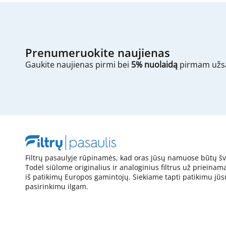
Prenumeruokite naujienas
Gaukite naujienas pirmi bei
5% nuolaidą
pirmam užs
Filtrų pasaulyje rūpinamės, kad oras jūsų namuose būtų šv
Todėl siūlome originalius ir analoginius filtrus už prieinam
iš patikimų Europos gamintojų. Siekiame tapti patikimu jūs
pasirinkimu ilgam.