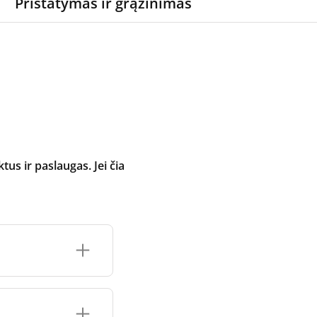
Pristatymas ir grąžinimas
 ir paslaugas. Jei čia
inimo įrenginio
čių prekės ženklo