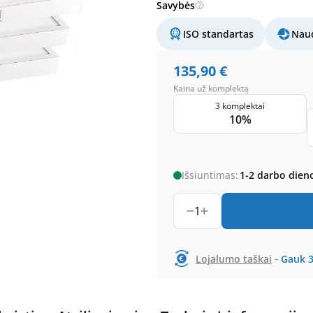
Savybės
ISO standartas
Naud
135,90
€
Kaina už komplektą
3 komplektai
10%
Išsiuntimas:
1-2 darbo dien
1
-
Lojalumo taškai
Gauk