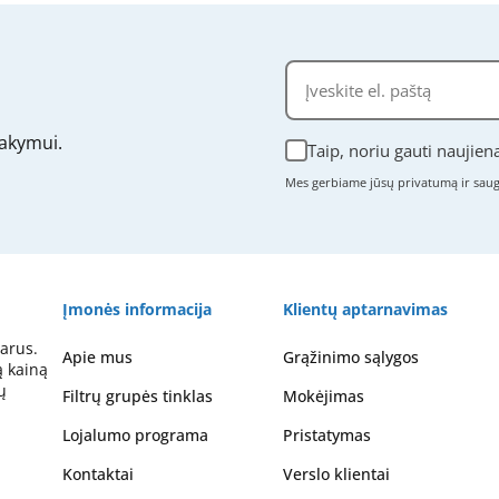
akymui.
Taip, noriu gauti naujien
Mes gerbiame jūsų privatumą ir sa
Įmonės informacija
Klientų aptarnavimas
arus.
Apie mus
Grąžinimo sąlygos
ą kainą
ų
Filtrų grupės tinklas
Mokėjimas
Lojalumo programa
Pristatymas
Kontaktai
Verslo klientai