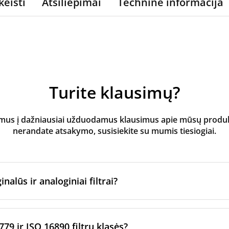
keisti
Atsiliepimai
Techninė informacija
Turite klausimų?
s į dažniausiai užduodamus klausimus apie mūsų produktus
nerandate atsakymo, susisiekite su mumis tiesiogiai.
inalūs ir analoginiai filtrai?
atoriaus filtrai
yra pagaminti originalaus prekės ženklo vėd
ltrų per sertifikuotus gamybos partnerius. Jie laikosi konkre
779 ir ISO 16890 filtrų klasės?