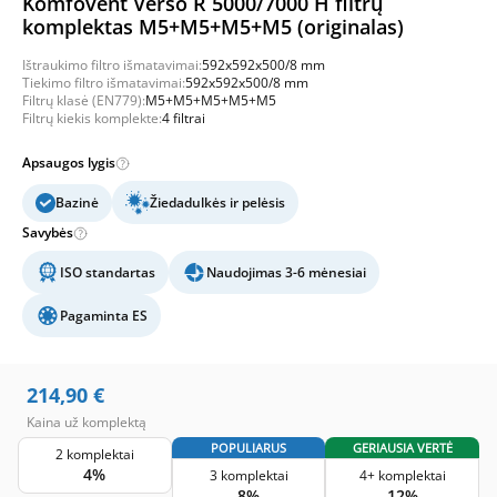
Komfovent Verso R 5000/7000 H filtrų
komplektas M5+M5+M5+M5 (originalas)
Ištraukimo filtro išmatavimai:
592x592x500/8 mm
Tiekimo filtro išmatavimai:
592x592x500/8 mm
Filtrų klasė (EN779):
M5+M5+M5+M5+M5
Filtrų kiekis komplekte:
4 filtrai
Apsaugos lygis
Bazinė
Žiedadulkės ir pelėsis
Savybės
ISO standartas
Naudojimas 3-6 mėnesiai
Pagaminta ES
214,90
€
Kaina už komplektą
POPULIARUS
GERIAUSIA VERTĖ
2 komplektai
4%
3 komplektai
4+ komplektai
8%
12%