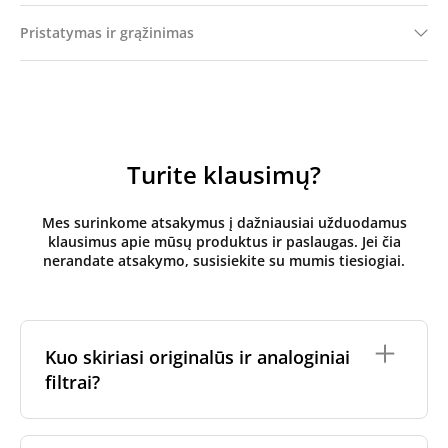
Pristatymas ir grąžinimas
Turite klausimų?
Mes surinkome atsakymus į dažniausiai užduodamus
klausimus apie mūsų produktus ir paslaugas. Jei čia
nerandate atsakymo, susisiekite su mumis tiesiogiai.
Kuo skiriasi originalūs ir analoginiai
filtrai?
Originalūs
rekuperatoriaus filtrai
yra pagaminti