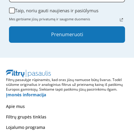
Taip, noriu gauti naujienas ir pasiūlymus
Mes gerbiame jūsų privatumą ir saugome duomenis
Prenumeruoti
Filtrų pasaulyje rūpinamės, kad oras jūsų namuose būtų švarus. Todėl
siūlome originalius ir analoginius filtrus už prieinamą kainą iš patikimų
Europos gamintojų. Siekiame tapti patikimu jūsų pasirinkimu ilgam.
Įmonės informacija
Apie mus
Filtrų grupės tinklas
Lojalumo programa