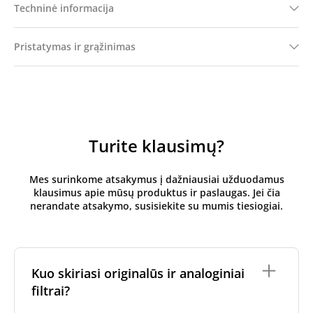
Techninė informacija
Pristatymas ir grąžinimas
Turite klausimų?
Mes surinkome atsakymus į dažniausiai užduodamus
klausimus apie mūsų produktus ir paslaugas. Jei čia
nerandate atsakymo, susisiekite su mumis tiesiogiai.
Kuo skiriasi originalūs ir analoginiai
filtrai?