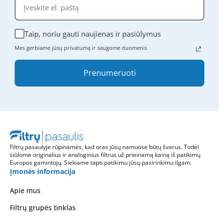
Taip, noriu gauti naujienas ir pasiūlymus
Mes gerbiame jūsų privatumą ir saugome duomenis
Prenumeruoti
Filtrų pasaulyje rūpinamės, kad oras jūsų namuose būtų švarus. Todėl
siūlome originalius ir analoginius filtrus už prieinamą kainą iš patikimų
Europos gamintojų. Siekiame tapti patikimu jūsų pasirinkimu ilgam.
Įmonės informacija
Apie mus
Filtrų grupės tinklas