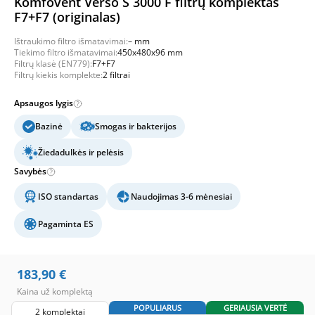
Komfovent Verso S 3000 F filtrų komplektas
F7+F7 (originalas)
Ištraukimo filtro išmatavimai:
– mm
Tiekimo filtro išmatavimai:
450x480x96 mm
Filtrų klasė (EN779):
F7+F7
Filtrų kiekis komplekte:
2 filtrai
Apsaugos lygis
Bazinė
Smogas ir bakterijos
Žiedadulkės ir pelėsis
Savybės
ISO standartas
Naudojimas 3-6 mėnesiai
Pagaminta ES
183,90
€
Kaina už komplektą
POPULIARUS
GERIAUSIA VERTĖ
2 komplektai