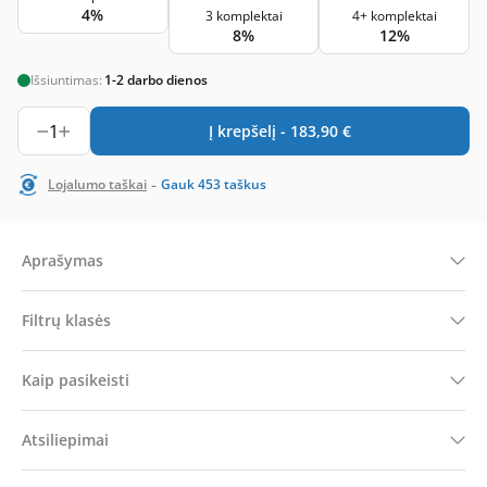
4%
3 komplektai
4+ komplektai
8%
12%
Išsiuntimas:
1-2 darbo dienos
1
Į krepšelį -
183,90
€
-
Lojalumo taškai
Gauk
453
taškus
Aprašymas
Filtrų klasės
Kaip pasikeisti
Atsiliepimai