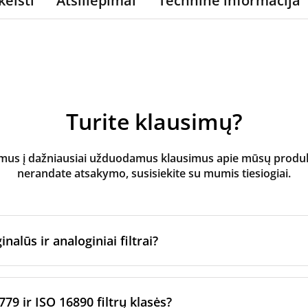
keisti
Atsiliepimai
Techninė informacija
Turite klausimų?
s į dažniausiai užduodamus klausimus apie mūsų produktus
nerandate atsakymo, susisiekite su mumis tiesiogiai.
inalūs ir analoginiai filtrai?
atoriaus filtrai
yra pagaminti originalaus prekės ženklo vėd
ltrų per sertifikuotus gamybos partnerius. Jie laikosi konkre
779 ir ISO 16890 filtrų klasės?