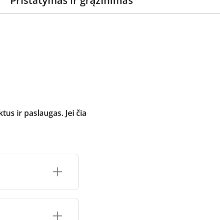
Pristatymas ir grąžinimas
 ir paslaugas. Jei čia
inimo įrenginio
čių prekės ženklo