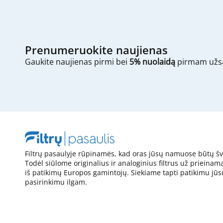
Prenumeruokite naujienas
Gaukite naujienas pirmi bei
5% nuolaidą
pirmam užs
Filtrų pasaulyje rūpinamės, kad oras jūsų namuose būtų šv
Todėl siūlome originalius ir analoginius filtrus už prieinam
iš patikimų Europos gamintojų. Siekiame tapti patikimu jūs
pasirinkimu ilgam.