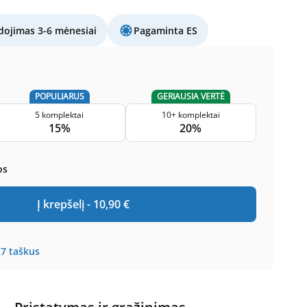
ojimas 3-6 mėnesiai
Pagaminta ES
POPULIARUS
GERIAUSIA VERTĖ
5 komplektai
10+ komplektai
15%
20%
os
Į krepšelį -
10,90
€
27
taškus