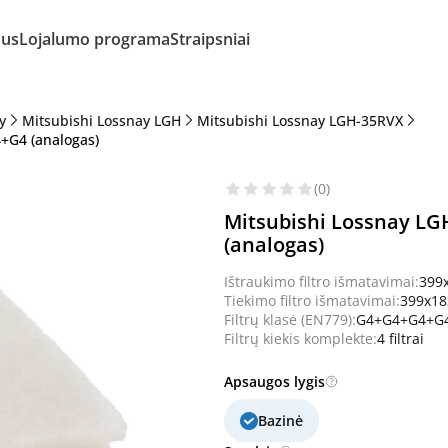
mus
Lojalumo programa
Straipsniai
y
Mitsubishi Lossnay LGH
Mitsubishi Lossnay LGH-35RVX
+G4 (analogas)
(0)
Mitsubishi Lossnay LG
(analogas)
Ištraukimo filtro išmatavimai:
399
Tiekimo filtro išmatavimai:
399x1
Filtrų klasė (EN779):
G4+G4+G4+G
Filtrų kiekis komplekte:
4 filtrai
Apsaugos lygis
Bazinė