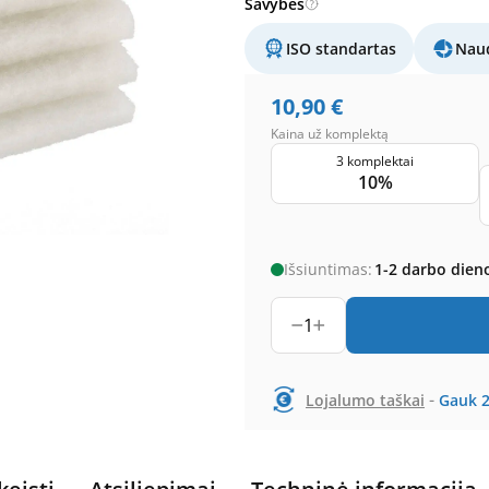
Savybės
ISO standartas
Naud
10,90
€
Kaina už komplektą
3 komplektai
10%
Išsiuntimas:
1-2 darbo dien
1
-
Lojalumo taškai
Gauk