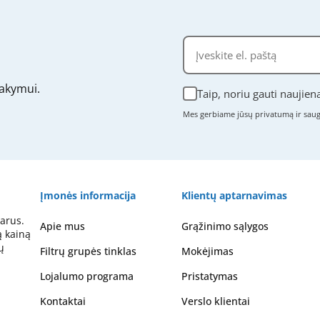
akymui.
Taip, noriu gauti naujien
Mes gerbiame jūsų privatumą ir sa
Įmonės informacija
Klientų aptarnavimas
arus.
Apie mus
Grąžinimo sąlygos
ą kainą
ų
Filtrų grupės tinklas
Mokėjimas
Lojalumo programa
Pristatymas
Kontaktai
Verslo klientai