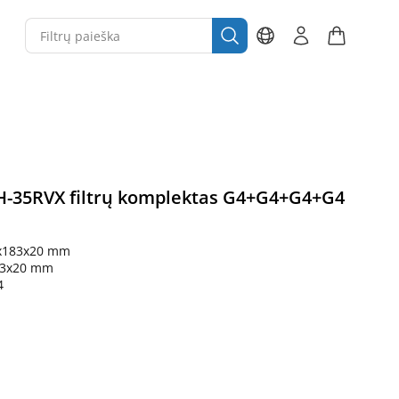
H-35RVX filtrų komplektas G4+G4+G4+G4
x183x20 mm
83x20 mm
4