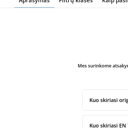
Aprašymas
Filtrų klasės
Kaip pasi
Mes surinkome atsakymu
Kuo skiriasi orig
Originalūs
rekuper
arba jam skirtų fi
Kuo skiriasi EN 