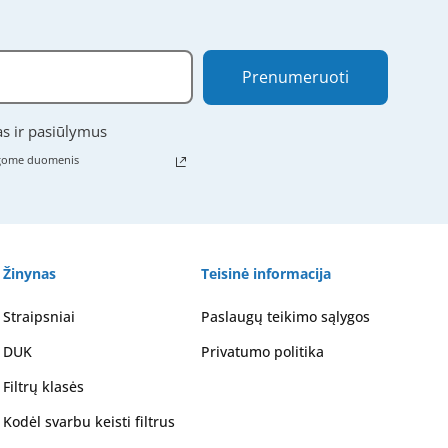
Prenumeruoti
as ir pasiūlymus
ugome duomenis
Žinynas
Teisinė informacija
Straipsniai
Paslaugų teikimo sąlygos
DUK
Privatumo politika
Filtrų klasės
Kodėl svarbu keisti filtrus