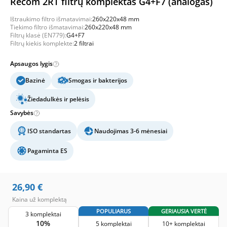
Recom 2RT filtrų komplektas G4+F7 (analogas)
Ištraukimo filtro išmatavimai:
260x220x48 mm
Tiekimo filtro išmatavimai:
260x220x48 mm
Filtrų klasė (EN779):
G4+F7
Filtrų kiekis komplekte:
2 filtrai
Apsaugos lygis
Bazinė
Smogas ir bakterijos
Žiedadulkės ir pelėsis
Savybės
ISO standartas
Naudojimas 3-6 mėnesiai
Pagaminta ES
26,90
€
Kaina už komplektą
POPULIARUS
GERIAUSIA VERTĖ
3 komplektai
10%
5 komplektai
10+ komplektai