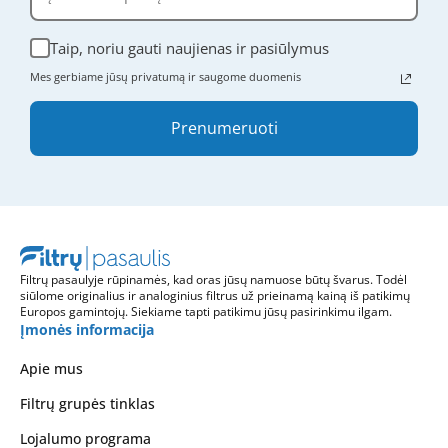
Taip, noriu gauti naujienas ir pasiūlymus
Mes gerbiame jūsų privatumą ir saugome duomenis
Prenumeruoti
Filtrų pasaulyje rūpinamės, kad oras jūsų namuose būtų švarus. Todėl
siūlome originalius ir analoginius filtrus už prieinamą kainą iš patikimų
Europos gamintojų. Siekiame tapti patikimu jūsų pasirinkimu ilgam.
Įmonės informacija
Apie mus
Filtrų grupės tinklas
Lojalumo programa