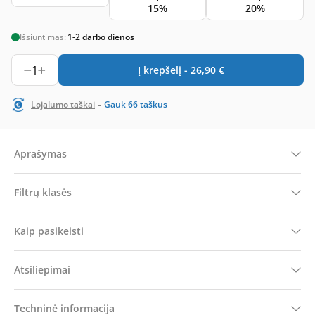
15%
20%
Išsiuntimas:
1-2 darbo dienos
1
Į krepšelį -
26,90
€
-
Lojalumo taškai
Gauk
66
taškus
Aprašymas
Filtrų klasės
Kaip pasikeisti
Atsiliepimai
Techninė informacija