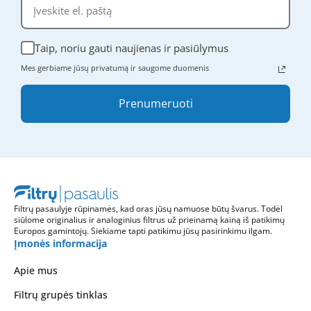
Taip, noriu gauti naujienas ir pasiūlymus
Mes gerbiame jūsų privatumą ir saugome duomenis
Prenumeruoti
Filtrų pasaulyje rūpinamės, kad oras jūsų namuose būtų švarus. Todėl
siūlome originalius ir analoginius filtrus už prieinamą kainą iš patikimų
Europos gamintojų. Siekiame tapti patikimu jūsų pasirinkimu ilgam.
Įmonės informacija
Apie mus
Filtrų grupės tinklas