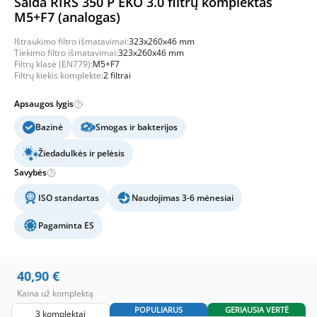
Salda RIRS 350 P EKO 3.0 filtrų komplektas
M5+F7 (analogas)
Ištraukimo filtro išmatavimai:
323x260x46 mm
Tiekimo filtro išmatavimai:
323x260x46 mm
Filtrų klasė (EN779):
M5+F7
Filtrų kiekis komplekte:
2 filtrai
Apsaugos lygis
Bazinė
Smogas ir bakterijos
Žiedadulkės ir pelėsis
Savybės
ISO standartas
Naudojimas 3-6 mėnesiai
Pagaminta ES
40,90
€
Kaina už komplektą
POPULIARUS
GERIAUSIA VERTĖ
3 komplektai