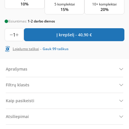
10%
5 komplektai
10+ komplektai
15%
20%
Išsiuntimas:
1-2 darbo dienos
1
Į krepšelį -
40,90
€
-
Lojalumo taškai
Gauk
99
taškus
Aprašymas
Filtrų klasės
Kaip pasikeisti
Atsiliepimai