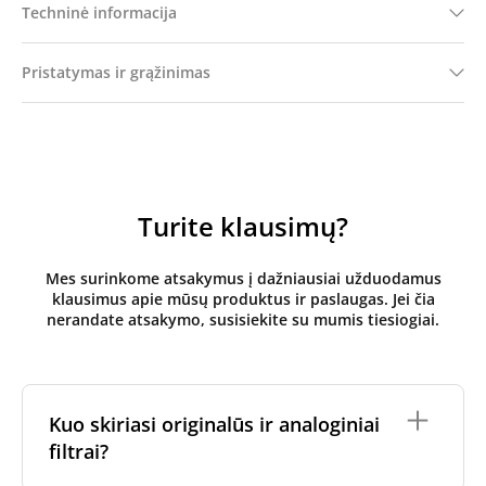
Techninė informacija
Pristatymas ir grąžinimas
Turite klausimų?
Mes surinkome atsakymus į dažniausiai užduodamus
klausimus apie mūsų produktus ir paslaugas. Jei čia
nerandate atsakymo, susisiekite su mumis tiesiogiai.
Kuo skiriasi originalūs ir analoginiai
filtrai?