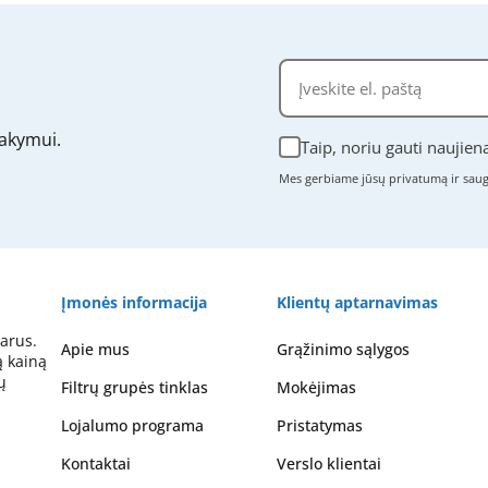
akymui.
Taip, noriu gauti naujien
Mes gerbiame jūsų privatumą ir sa
Įmonės informacija
Klientų aptarnavimas
arus.
Apie mus
Grąžinimo sąlygos
ą kainą
ų
Filtrų grupės tinklas
Mokėjimas
Lojalumo programa
Pristatymas
Kontaktai
Verslo klientai