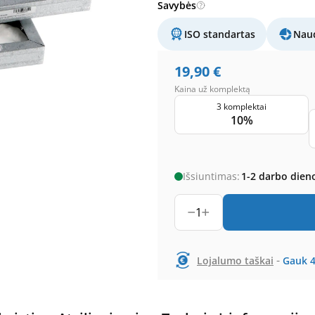
Savybės
ISO standartas
Naud
19,90
€
Kaina už komplektą
3 komplektai
10%
Išsiuntimas:
1-2 darbo dien
1
-
Lojalumo taškai
Gauk