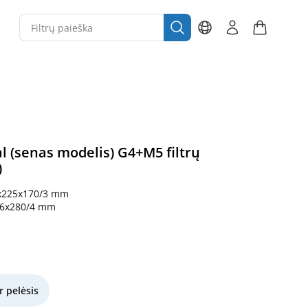
l (senas modelis) G4+M5 filtrų
)
x225x170/3 mm
26x280/4 mm
r pelėsis