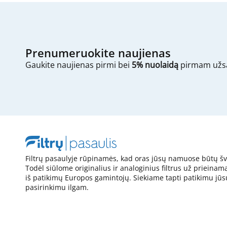
Prenumeruokite naujienas
Gaukite naujienas pirmi bei
5% nuolaidą
pirmam užs
Filtrų pasaulyje rūpinamės, kad oras jūsų namuose būtų šv
Todėl siūlome originalius ir analoginius filtrus už prieinam
iš patikimų Europos gamintojų. Siekiame tapti patikimu jūs
pasirinkimu ilgam.