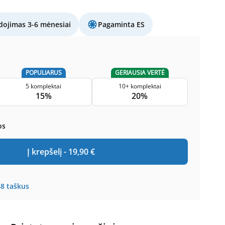
ojimas 3-6 mėnesiai
Pagaminta ES
POPULIARUS
GERIAUSIA VERTĖ
5 komplektai
10+ komplektai
15%
20%
os
Į krepšelį -
19,90
€
48
taškus