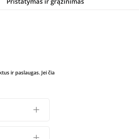
Pristatymas ir grąžinimas
 ir paslaugas. Jei čia
inimo įrenginio
čių prekės ženklo