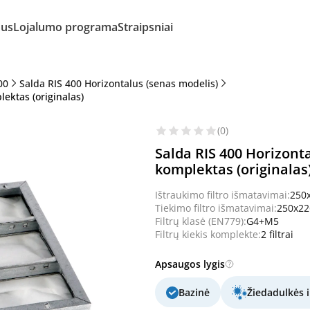
mus
Lojalumo programa
Straipsniai
00
Salda RIS 400 Horizontalus (senas modelis)
ektas (originalas)
(0)
Salda RIS 400 Horizonta
komplektas (originalas
Ištraukimo filtro išmatavimai:
250
Tiekimo filtro išmatavimai:
250x2
Filtrų klasė (EN779):
G4+M5
Filtrų kiekis komplekte:
2 filtrai
Apsaugos lygis
Bazinė
Žiedadulkės i