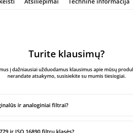
keisti
Atsiliepimai
Techninė informacija
Turite klausimų?
s į dažniausiai užduodamus klausimus apie mūsų produktus
nerandate atsakymo, susisiekite su mumis tiesiogiai.
inalūs ir analoginiai filtrai?
atoriaus filtrai
yra pagaminti originalaus prekės ženklo vėd
ltrų per sertifikuotus gamybos partnerius. Jie laikosi konkre
779 ir ISO 16890 filtrų klasės?