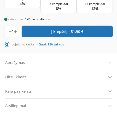
4%
3 komplektai
4+ komplektai
8%
12%
Išsiuntimas:
1-2 darbo dienos
1
Į krepšelį -
51,90
€
-
Lojalumo taškai
Gauk
126
taškus
Aprašymas
Filtrų klasės
Kaip pasikeisti
Atsiliepimai