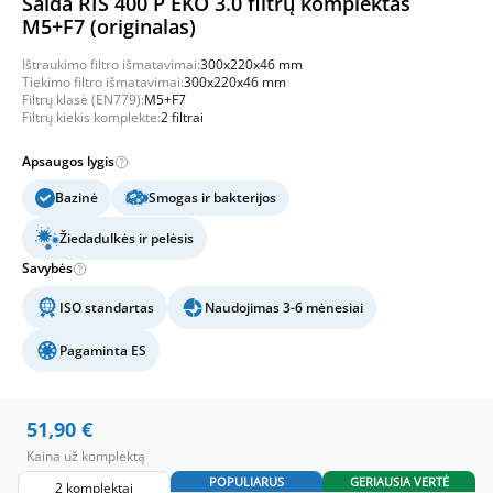
Salda RIS 400 P EKO 3.0 filtrų komplektas
M5+F7 (originalas)
Ištraukimo filtro išmatavimai:
300x220x46 mm
Tiekimo filtro išmatavimai:
300x220x46 mm
Filtrų klasė (EN779):
M5+F7
Filtrų kiekis komplekte:
2 filtrai
Apsaugos lygis
Bazinė
Smogas ir bakterijos
Žiedadulkės ir pelėsis
Savybės
ISO standartas
Naudojimas 3-6 mėnesiai
Pagaminta ES
51,90
€
Kaina už komplektą
POPULIARUS
GERIAUSIA VERTĖ
2 komplektai