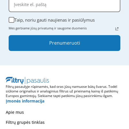
Taip, noriu gauti naujienas ir pasiūlymus
Mes gerbiame jūsų privatumą ir saugome duomenis
Prenumeruoti
Filtrų pasaulyje rūpinamės, kad oras jūsų namuose būtų švarus. Todėl
siūlome originalius ir analoginius filtrus už prieinamą kainą iš patikimų
Europos gamintojų. Siekiame tapti patikimu jūsų pasirinkimu ilgam.
Įmonės informacija
Apie mus
Filtrų grupės tinklas