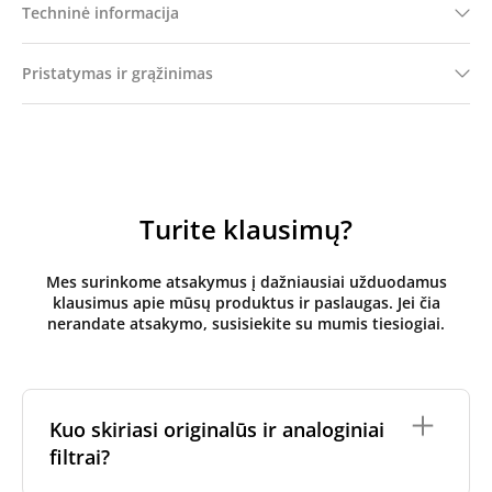
Techninė informacija
Pristatymas ir grąžinimas
Turite klausimų?
Mes surinkome atsakymus į dažniausiai užduodamus
klausimus apie mūsų produktus ir paslaugas. Jei čia
nerandate atsakymo, susisiekite su mumis tiesiogiai.
Kuo skiriasi originalūs ir analoginiai
filtrai?