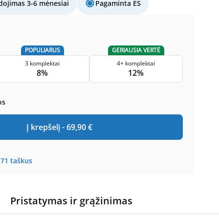
ojimas 3-6 mėnesiai
Pagaminta ES
POPULIARUS
GERIAUSIA VERTĖ
3 komplektai
4+ komplektai
8%
12%
os
Į krepšelį -
69,90
€
171
taškus
Pristatymas ir grąžinimas