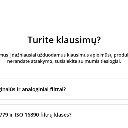
Turite klausimų?
s į dažniausiai užduodamus klausimus apie mūsų produktus
nerandate atsakymo, susisiekite su mumis tiesiogiai.
inalūs ir analoginiai filtrai?
atoriaus filtrai
yra pagaminti originalaus prekės ženklo vėd
ltrų per sertifikuotus gamybos partnerius. Jie laikosi konkre
779 ir ISO 16890 filtrų klasės?
imo standartų.