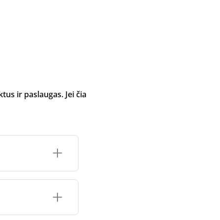
 ir paslaugas. Jei čia
inimo įrenginio
čių prekės ženklo