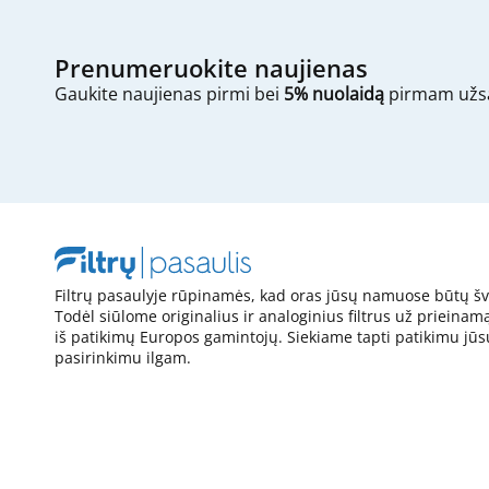
Prenumeruokite naujienas
Gaukite naujienas pirmi bei
5% nuolaidą
pirmam užs
Filtrų pasaulyje rūpinamės, kad oras jūsų namuose būtų šv
Todėl siūlome originalius ir analoginius filtrus už prieinam
iš patikimų Europos gamintojų. Siekiame tapti patikimu jūs
pasirinkimu ilgam.