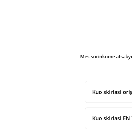
Mes surinkome atsakymu
Kuo skiriasi orig
Originalūs
rekuper
arba jam skirtų fi
Kuo skiriasi EN 
gamybos ir pakav