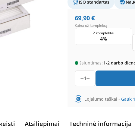
ISO standartas
Naud
69,90
€
Kaina už komplektą
2 komplektai
4%
Išsiuntimas:
1-2 darbo dien
1
-
Lojalumo taškai
Gauk
keisti
Atsiliepimai
Techninė informacija