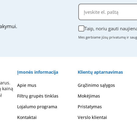
akymui.
Taip, noriu gauti naujien
Mes gerbiame jūsų privatumą ir sa
Įmonės informacija
Klientų aptarnavimas
arus.
Apie mus
Grąžinimo sąlygos
ą kainą
ų
Filtrų grupės tinklas
Mokėjimas
Lojalumo programa
Pristatymas
Kontaktai
Verslo klientai