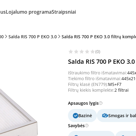
mus
Lojalumo programa
Straipsniai
00
Salda RIS 700 P EKO 3.0
Salda RIS 700 P EKO 3.0 filtrų kompl
(0)
Salda RIS 700 P EKO 3.0
Ištraukimo filtro išmatavimai:
445
Tiekimo filtro išmatavimai:
445x2
Filtrų klasė (EN779):
M5+F7
Filtrų kiekis komplekte:
2 filtrai
Apsaugos lygis
Bazinė
Smogas ir bak
Savybės