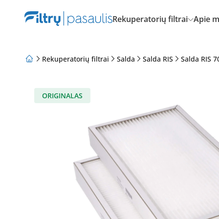
Rekuperatorių filtrai
Apie 
Rekuperatorių filtrai
Salda
Salda RIS
Salda RIS 7
Apie mus
Lojalumo programa
Straipsniai
ORIGINALAS