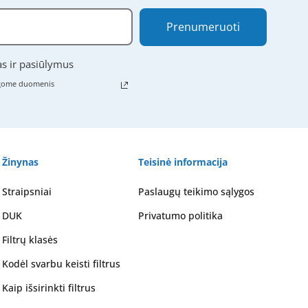
Prenumeruoti
as ir pasiūlymus
ugome duomenis
Žinynas
Teisinė informacija
Straipsniai
Paslaugų teikimo sąlygos
DUK
Privatumo politika
Filtrų klasės
Kodėl svarbu keisti filtrus
Kaip išsirinkti filtrus