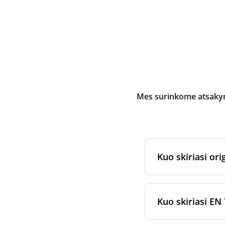
Mes surinkome atsakymu
Kuo skiriasi orig
Originalūs
rekuper
arba jam skirtų fi
Kuo skiriasi EN 
gamybos ir pakav