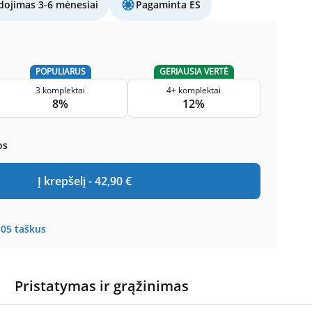
ojimas 3-6 mėnesiai
Pagaminta ES
POPULIARUS
GERIAUSIA VERTĖ
3 komplektai
4+ komplektai
8%
12%
os
Į krepšelį -
42,90
€
105
taškus
Pristatymas ir grąžinimas