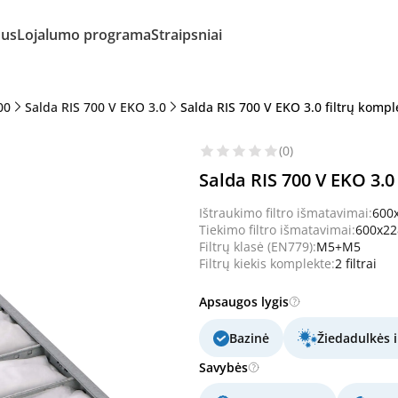
mus
Lojalumo programa
Straipsniai
00
Salda RIS 700 V EKO 3.0
Salda RIS 700 V EKO 3.0 filtrų komp
(0)
Salda RIS 700 V EKO 3.0
Ištraukimo filtro išmatavimai:
600
Tiekimo filtro išmatavimai:
600x2
Filtrų klasė (EN779):
M5+M5
Filtrų kiekis komplekte:
2 filtrai
Apsaugos lygis
Bazinė
Žiedadulkės i
Savybės