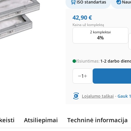
ISO standartas
Naud
42,90
€
Kaina už komplektą
2 komplektai
4%
Išsiuntimas:
1-2 darbo dien
1
-
Lojalumo taškai
Gauk
keisti
Atsiliepimai
Techninė informacija