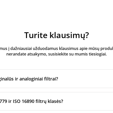
Turite klausimų?
s į dažniausiai užduodamus klausimus apie mūsų produktus
nerandate atsakymo, susisiekite su mumis tiesiogiai.
inalūs ir analoginiai filtrai?
atoriaus filtrai
yra pagaminti originalaus prekės ženklo vėd
ltrų per sertifikuotus gamybos partnerius. Jie laikosi konkre
779 ir ISO 16890 filtrų klasės?
imo standartų.