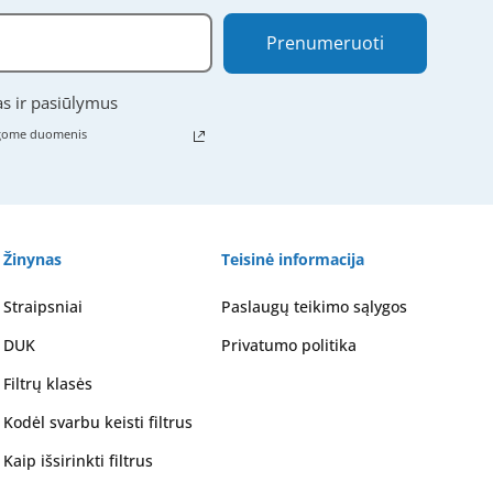
Prenumeruoti
as ir pasiūlymus
ugome duomenis
Žinynas
Teisinė informacija
Straipsniai
Paslaugų teikimo sąlygos
DUK
Privatumo politika
Filtrų klasės
Kodėl svarbu keisti filtrus
Kaip išsirinkti filtrus