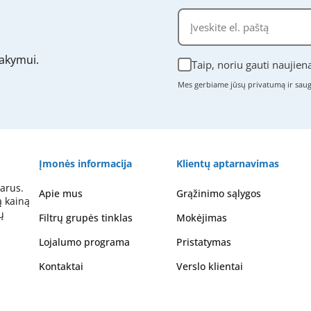
akymui.
Taip, noriu gauti naujien
Mes gerbiame jūsų privatumą ir sa
Įmonės informacija
Klientų aptarnavimas
arus.
Apie mus
Grąžinimo sąlygos
ą kainą
ų
Filtrų grupės tinklas
Mokėjimas
Lojalumo programa
Pristatymas
Kontaktai
Verslo klientai