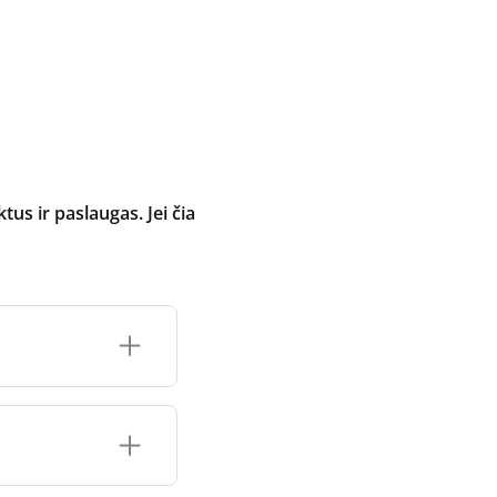
 ir paslaugas. Jei čia
inimo įrenginio
čių prekės ženklo