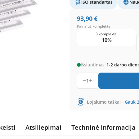
ISO standartas
Naud
93,90
€
Kaina už komplektą
3 komplektai
10%
Išsiuntimas:
1-2 darbo dien
1
-
Lojalumo taškai
Gauk
keisti
Atsiliepimai
Techninė informacija