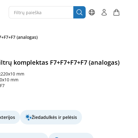
7+F7+F7 (analogas)
iltrų komplektas F7+F7+F7+F7 (analogas)
x220x10 mm
20x10 mm
F7
terijos
Žiedadulkės ir pelėsis