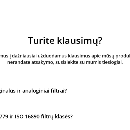
Turite klausimų?
s į dažniausiai užduodamus klausimus apie mūsų produktus
nerandate atsakymo, susisiekite su mumis tiesiogiai.
inalūs ir analoginiai filtrai?
atoriaus filtrai
yra pagaminti originalaus prekės ženklo vėd
ltrų per sertifikuotus gamybos partnerius. Jie laikosi konkre
779 ir ISO 16890 filtrų klasės?
imo standartų.