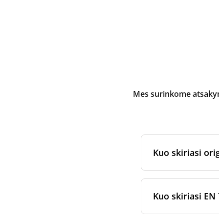
Mes surinkome atsakymu
Kuo skiriasi orig
Originalūs
rekuper
arba jam skirtų fi
Kuo skiriasi EN 
gamybos ir pakav