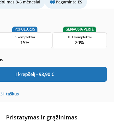
ojimas 3-6 mėnesiai
Pagaminta ES
POPULIARUS
GERIAUSIA VERTĖ
5 komplektai
10+ komplektai
15%
20%
os
Į krepšelį -
93,90
€
231
taškus
Pristatymas ir grąžinimas