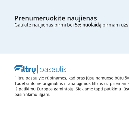
Prenumeruokite naujienas
Gaukite naujienas pirmi bei
5% nuolaidą
pirmam užs
Filtrų pasaulyje rūpinamės, kad oras jūsų namuose būtų šv
Todėl siūlome originalius ir analoginius filtrus už prieinam
iš patikimų Europos gamintojų. Siekiame tapti patikimu jūs
pasirinkimu ilgam.