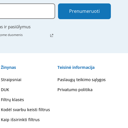
Prenumeruoti
as ir pasiūlymus
ugome duomenis
Žinynas
Teisinė informacija
Straipsniai
Paslaugų teikimo sąlygos
DUK
Privatumo politika
Filtrų klasės
Kodėl svarbu keisti filtrus
Kaip išsirinkti filtrus