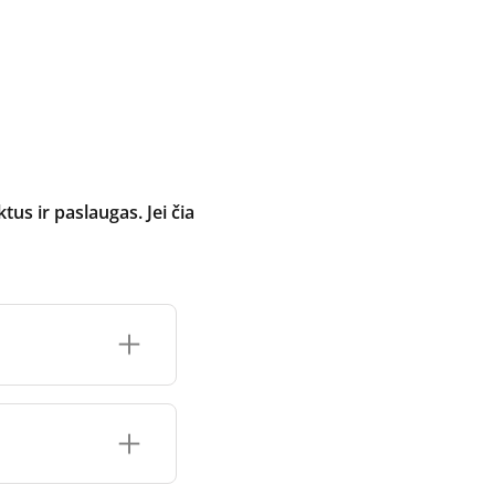
 ir paslaugas. Jei čia
inimo įrenginio
čių prekės ženklo