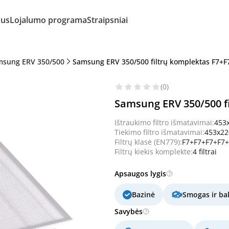
mus
Lojalumo programa
Straipsniai
msung ERV 350/500
Samsung ERV 350/500 filtrų komplektas F7+F
(0)
Samsung ERV 350/500 f
Ištraukimo filtro išmatavimai:
453
Tiekimo filtro išmatavimai:
453x2
Filtrų klasė (EN779):
F7+F7+F7+F7+
Filtrų kiekis komplekte:
4 filtrai
Apsaugos lygis
Bazinė
Smogas ir bak
Savybės