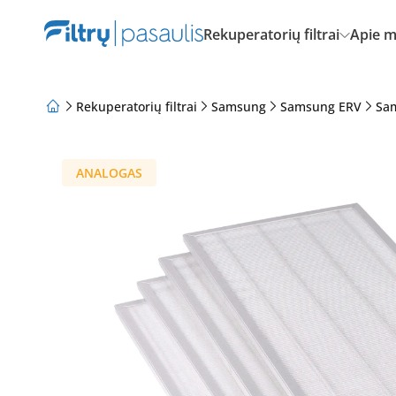
Rekuperatorių filtrai
Apie 
Rekuperatorių filtrai
Samsung
Samsung ERV
Sa
Apie mus
Lojalumo programa
Straipsniai
ANALOGAS