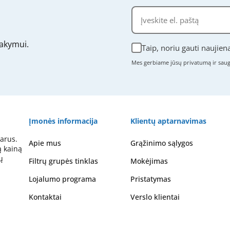
akymui.
Taip, noriu gauti naujien
Mes gerbiame jūsų privatumą ir sa
Įmonės informacija
Klientų aptarnavimas
arus.
Apie mus
Grąžinimo sąlygos
ą kainą
ų
Filtrų grupės tinklas
Mokėjimas
Lojalumo programa
Pristatymas
Kontaktai
Verslo klientai