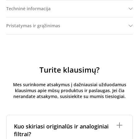
Techninė informacija
Pristatymas ir grąžinimas
Turite klausimų?
Mes surinkome atsakymus į dažniausiai užduodamus
klausimus apie mūsų produktus ir paslaugas. Jei čia
nerandate atsakymo, susisiekite su mumis tiesiogiai.
Kuo skiriasi originalūs ir analoginiai
filtrai?