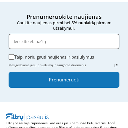
mumis
- atsiųskite mums filtro išmatavimus,
nuotraukas ar bet kokią kitą informaciją, ir mes
mielai padėsime rasti tinkamą variantą.
Prenumeruokite naujienas
Gaukite naujienas pirmi bei
5% nuolaidą
pirmam
užsakymui.
Taip, noriu gauti naujienas ir pasiūlymus
Mes gerbiame jūsų privatumą ir saugome duomenis
Prenumeruoti
Filtrų pasaulyje rūpinamės, kad oras jūsų namuose būtų švarus. Todėl
siūlome originalius ir analoginius filtrus už prieinamą kainą iš patikimų