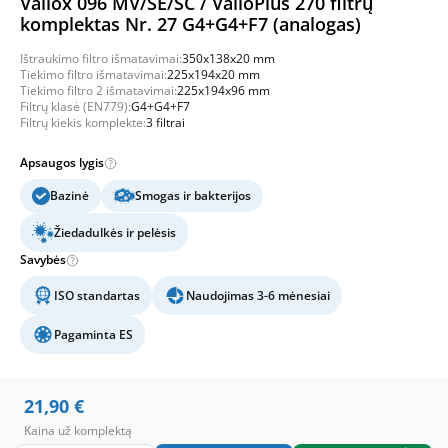
Vallox 096 MV/SE/SC / ValloPlus 270 filtrų
komplektas Nr. 27 G4+G4+F7 (analogas)
Ištraukimo filtro išmatavimai:
350x138x20 mm
Tiekimo filtro išmatavimai:
225x194x20 mm
Tiekimo filtro 2 išmatavimai:
225x194x96 mm
Filtrų klasė (EN779):
G4+G4+F7
Filtrų kiekis komplekte:
3 filtrai
Apsaugos lygis
Bazinė
Smogas ir bakterijos
Žiedadulkės ir pelėsis
Savybės
ISO standartas
Naudojimas 3-6 mėnesiai
Pagaminta ES
21,90
€
Kaina už komplektą