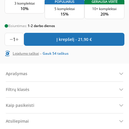
POPULIARUS
GERIAUSIA VERTĖ
3 komplektai
10%
5 komplektai
10+ komplektai
15%
20%
Išsiuntimas:
1-2 darbo dienos
1
Į krepšelį -
21,90
€
-
Lojalumo taškai
Gauk
54
taškus
Aprašymas
Filtrų klasės
Kaip pasikeisti
Atsiliepimai