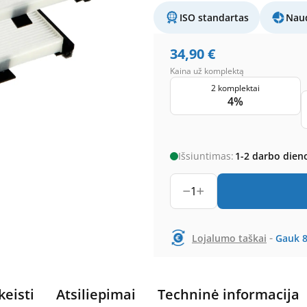
ISO standartas
Naud
34,90
€
Kaina už komplektą
2 komplektai
4%
Išsiuntimas:
1-2 darbo dien
1
-
Lojalumo taškai
Gauk
keisti
Atsiliepimai
Techninė informacija