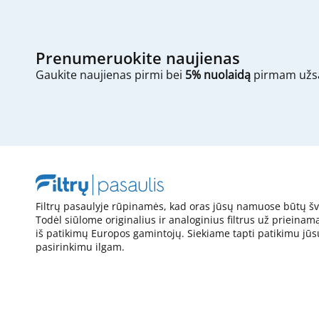
Prenumeruokite naujienas
Gaukite naujienas pirmi bei
5% nuolaidą
pirmam užs
Filtrų pasaulyje rūpinamės, kad oras jūsų namuose būtų šv
Todėl siūlome originalius ir analoginius filtrus už prieinam
iš patikimų Europos gamintojų. Siekiame tapti patikimu jūs
pasirinkimu ilgam.