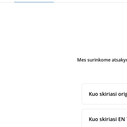
Mes surinkome atsakymu
Kuo skiriasi orig
Originalūs
rekuper
arba jam skirtų fi
Kuo skiriasi EN 
gamybos ir pakav