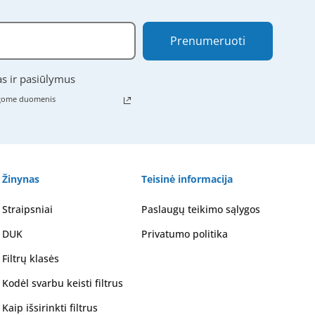
Prenumeruoti
as ir pasiūlymus
ugome duomenis
Žinynas
Teisinė informacija
Straipsniai
Paslaugų teikimo sąlygos
DUK
Privatumo politika
Filtrų klasės
Kodėl svarbu keisti filtrus
Kaip išsirinkti filtrus