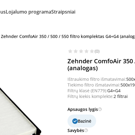
mus
Lojalumo programa
Straipsniai
Zehnder ComfoAir 350 / 500 / 550 filtro komplektas G4+G4 (analog
(0)
Zehnder ComfoAir 350 /
(analogas)
Ištraukimo filtro išmatavimai:
500
Tiekimo filtro išmatavimai:
500x1
Filtrų klasė (EN779):
G4+G4
Filtrų kiekis komplekte:
2 filtrai
Apsaugos lygis
Bazinė
Savybės