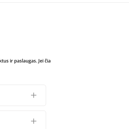
 ir paslaugas. Jei čia
inimo įrenginio
čių prekės ženklo