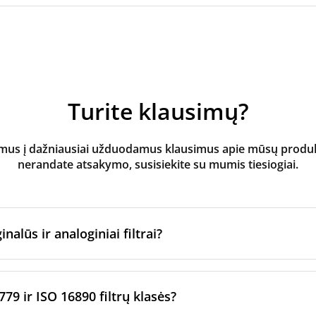
Turite klausimų?
s į dažniausiai užduodamus klausimus apie mūsų produktus
nerandate atsakymo, susisiekite su mumis tiesiogiai.
inalūs ir analoginiai filtrai?
atoriaus filtrai
yra pagaminti originalaus prekės ženklo vėd
ltrų per sertifikuotus gamybos partnerius. Jie laikosi konkre
779 ir ISO 16890 filtrų klasės?
imo standartų.