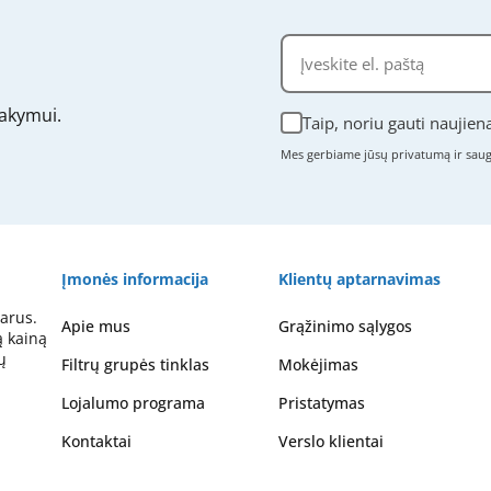
akymui.
Taip, noriu gauti naujien
Mes gerbiame jūsų privatumą ir sa
Įmonės informacija
Klientų aptarnavimas
arus.
Apie mus
Grąžinimo sąlygos
ą kainą
ų
Filtrų grupės tinklas
Mokėjimas
Lojalumo programa
Pristatymas
Kontaktai
Verslo klientai