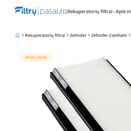
Rekuperatorių filtrai
Apie 
Rekuperatorių filtrai
Zehnder
Zehnder ComfoAir
Apie mus
Lojalumo programa
Straipsniai
ANALOGAS