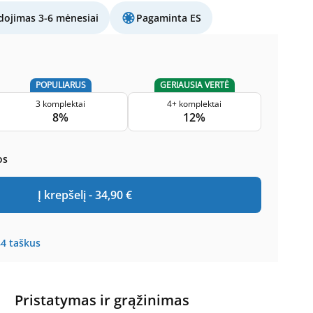
ojimas 3-6 mėnesiai
Pagaminta ES
POPULIARUS
GERIAUSIA VERTĖ
3 komplektai
4+ komplektai
8%
12%
os
Į krepšelį -
34,90
€
84
taškus
Pristatymas ir grąžinimas