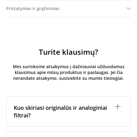
Pristatymas ir grąžinimas
Turite klausimų?
Mes surinkome atsakymus į dažniausiai užduodamus
klausimus apie mūsų produktus ir paslaugas. Jei čia
nerandate atsakymo, susisiekite su mumis tiesiogiai.
Kuo skiriasi originalūs ir analoginiai
filtrai?
Originalūs
rekuperatoriaus filtrai
yra pagaminti