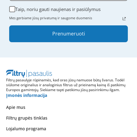
Taip, noriu gauti naujienas ir pasiūlymus
Mes gerbiame jūsų privatumą ir saugome duomenis
Prenumeruoti
Filtrų pasaulyje rūpinamės, kad oras jūsų namuose būtų švarus. Todėl
siūlome originalius ir analoginius filtrus už prieinamą kainą iš patikimų
Europos gamintojų. Siekiame tapti patikimu jūsų pasirinkimu ilgam.
Įmonės informacija
Apie mus
Filtrų grupės tinklas
Lojalumo programa