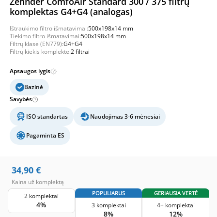
Zehnder ComfoAir Standard 300 / 375 filtrų
komplektas G4+G4 (analogas)
Ištraukimo filtro išmatavimai:
500x198x14 mm
Tiekimo filtro išmatavimai:
500x198x14 mm
Filtrų klasė (EN779):
G4+G4
Filtrų kiekis komplekte:
2 filtrai
Apsaugos lygis
Bazinė
Savybės
ISO standartas
Naudojimas 3-6 mėnesiai
Pagaminta ES
34,90
€
Kaina už komplektą
POPULIARUS
GERIAUSIA VERTĖ
2 komplektai
4%
3 komplektai
4+ komplektai
8%
12%