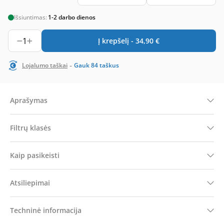
Išsiuntimas:
1-2 darbo dienos
1
Į krepšelį -
34,90
€
-
Lojalumo taškai
Gauk
84
taškus
Aprašymas
Filtrų klasės
Kaip pasikeisti
Atsiliepimai
Techninė informacija