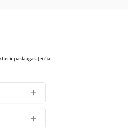
 ir paslaugas. Jei čia
inimo įrenginio
čių prekės ženklo