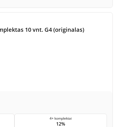
plektas 10 vnt. G4 (originalas)
4+ komplektai
12%