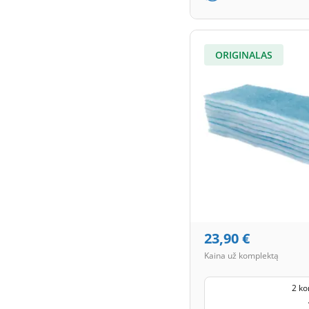
ORIGINALAS
23,90
€
Kaina už komplektą
2 ko