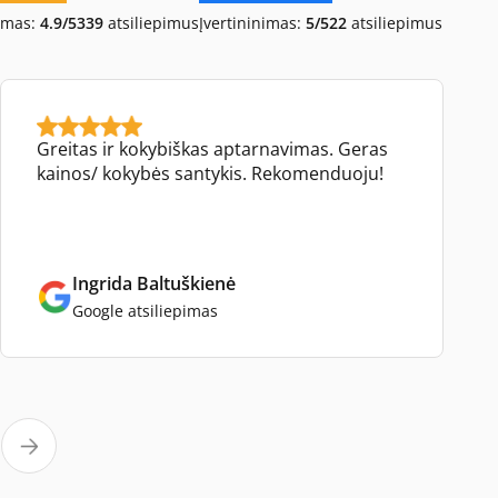
imas:
4.9/5
339
atsiliepimus
Įvertininimas:
5/5
22
atsiliepimus
Greitas ir kokybiškas aptarnavimas. Geras
kainos/ kokybės santykis. Rekomenduoju!
Ingrida Baltuškienė
Google atsiliepimas