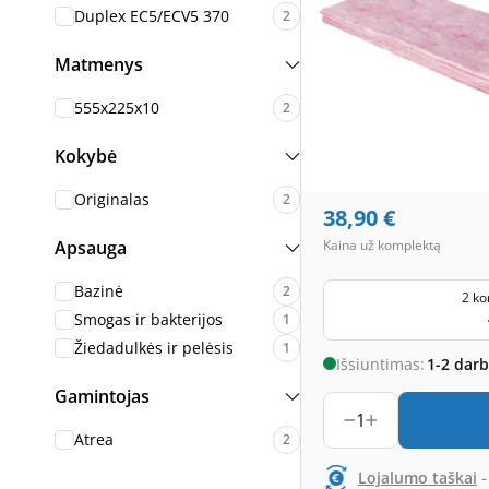
Duplex EC5/ECV5 370
2
Matmenys
555x225x10
2
Kokybė
Originalas
2
38,90
€
Apsauga
Kaina už komplektą
Bazinė
2
2 ko
Smogas ir bakterijos
1
Žiedadulkės ir pelėsis
1
Išsiuntimas:
1-2 dar
Gamintojas
1
Atrea
2
Lojalumo taškai