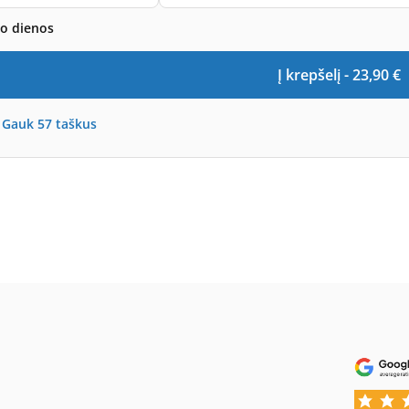
bo dienos
Į krepšelį -
23,90
€
-
Gauk
57
taškus