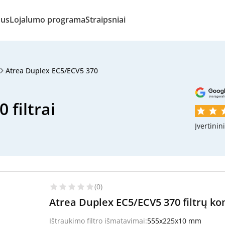
mus
Lojalumo programa
Straipsniai
Atrea Duplex EC5/ECV5 370
 filtrai
Įvertinin
(0)
Atrea Duplex EC5/ECV5 370 filtrų kom
Ištraukimo filtro išmatavimai:
555x225x10 mm