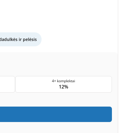
dadulkės ir pelėsis
4+ komplektai
12%