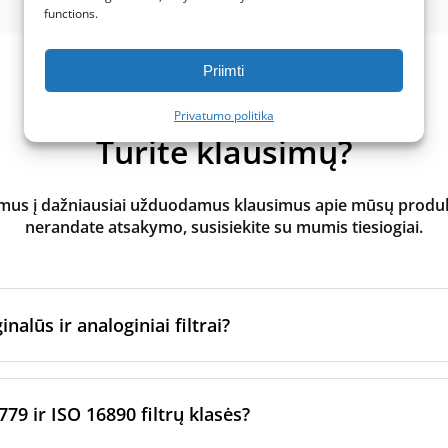
functions.
Priimti
Privatumo politika
Turite klausimų?
s į dažniausiai užduodamus klausimus apie mūsų produktus
nerandate atsakymo, susisiekite su mumis tiesiogiai.
inalūs ir analoginiai filtrai?
atoriaus filtrai
yra pagaminti originalaus prekės ženklo vėd
ltrų per sertifikuotus gamybos partnerius. Jie laikosi konkre
779 ir ISO 16890 filtrų klasės?
imo standartų.