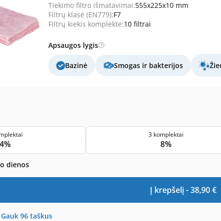
Tiekimo filtro išmatavimai:
555x225x10 mm
Filtrų klasė (EN779):
F7
Filtrų kiekis komplekte:
10 filtrai
Apsaugos lygis
Bazinė
Smogas ir bakterijos
Žie
mplektai
3 komplektai
4%
8%
bo dienos
Į krepšelį -
38,90
€
-
Gauk
96
taškus