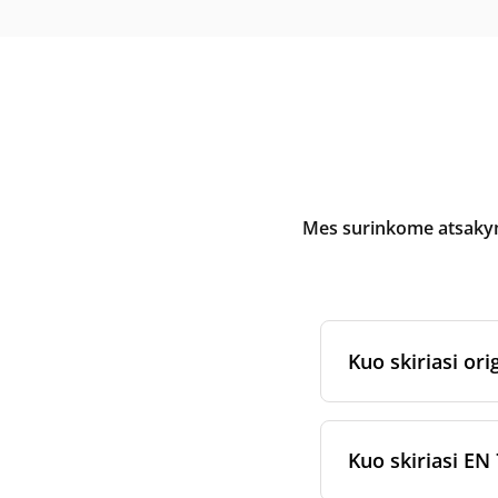
Mes surinkome atsakymu
Kuo skiriasi orig
Originalūs
rekuper
arba jam skirtų fi
Kuo skiriasi EN 
gamybos ir pakav