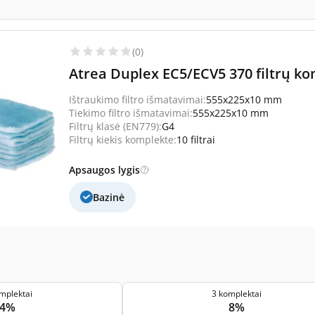
(0)
Atrea Duplex EC5/ECV5 370 filtrų kom
Ištraukimo filtro išmatavimai:
555x225x10 mm
Tiekimo filtro išmatavimai:
555x225x10 mm
Filtrų klasė (EN779):
G4
Filtrų kiekis komplekte:
10 filtrai
Apsaugos lygis
Bazinė
mplektai
3 komplektai
4%
8%