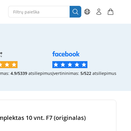
imas:
4.9/5
339
atsiliepimus
Įvertininimas:
5/5
22
atsiliepimus
plektas 10 vnt. F7 (originalas)