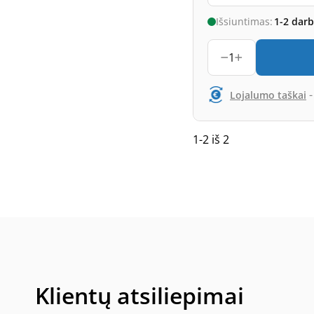
Išsiuntimas:
1-2 dar
1
Lojalumo taškai
1-2 iš 2
Klientų atsiliepimai