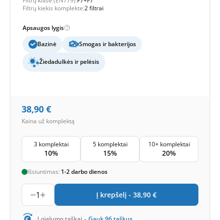
Filtrų klasė (EN779):
F7+F7
Filtrų kiekis komplekte:
2 filtrai
Apsaugos lygis
Bazinė
Smogas ir bakterijos
Žiedadulkės ir pelėsis
38,90
€
Kaina už komplektą
3 komplektai
5 komplektai
10+ komplektai
10%
15%
20%
Išsiuntimas:
1-2 darbo dienos
1
Į krepšelį -
38,90
€
-
Lojalumo taškai
Gauk
96
taškus