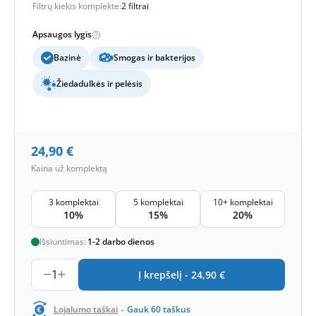
Filtrų kiekis komplekte:
2 filtrai
Apsaugos lygis
Bazinė
Smogas ir bakterijos
Žiedadulkės ir pelėsis
24,90
€
Kaina už komplektą
3 komplektai
5 komplektai
10+ komplektai
10%
15%
20%
Išsiuntimas:
1-2 darbo dienos
1
Į krepšelį -
24,90
€
-
Lojalumo taškai
Gauk
60
taškus