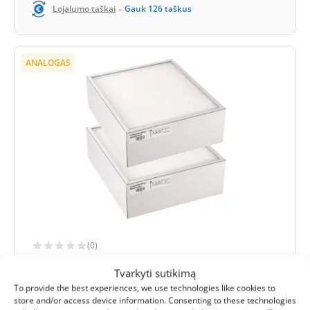
-
Lojalumo taškai
Gauk
126
taškus
ANALOGAS
(0)
Ensy InoVent AHU-400HH/1/HV/1 filtrų
Tvarkyti sutikimą
komplektas F7+F7 (analogas)
To provide the best experiences, we use technologies like cookies to
store and/or access device information. Consenting to these technologies
Ištraukimo filtro išmatavimai:
285x247x94 mm