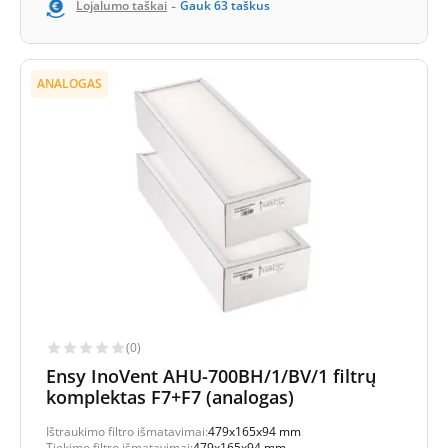
-
Lojalumo taškai
Gauk
63
taškus
ANALOGAS
(0)
Ensy InoVent AHU-700BH/1/BV/1 filtrų
komplektas F7+F7 (analogas)
Ištraukimo filtro išmatavimai:
479x165x94 mm
Tiekimo filtro išmatavimai:
479x165x94 mm