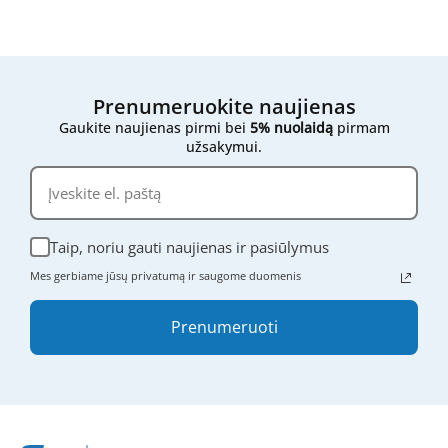
Jei vis dar nesate tikri,
nedvejodami susisiekite su
mumis
- atsiųskite mums filtro išmatavimus,
nuotraukas ar bet kokią kitą informaciją, ir mes
mielai padėsime rasti tinkamą variantą.
Prenumeruokite naujienas
Gaukite naujienas pirmi bei
5% nuolaidą
pirmam
užsakymui.
Taip, noriu gauti naujienas ir pasiūlymus
Mes gerbiame jūsų privatumą ir saugome duomenis
Prenumeruoti