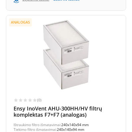
ANALOGAS
(0)
Ensy InoVent AHU-300HH/HV filtrų
komplektas F7+F7 (analogas)
Ištraukimo filtro išmatavimai:
240x140x94 mm
Tiekimo filtro išmatavimai:
240x140x94 mm