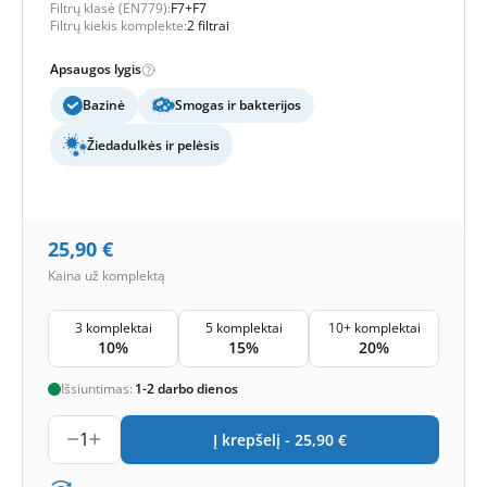
Filtrų klasė (EN779):
F7+F7
Filtrų kiekis komplekte:
2 filtrai
Apsaugos lygis
Bazinė
Smogas ir bakterijos
Žiedadulkės ir pelėsis
25,90
€
Kaina už komplektą
3 komplektai
5 komplektai
10+ komplektai
10%
15%
20%
Išsiuntimas:
1-2 darbo dienos
1
Į krepšelį -
25,90
€