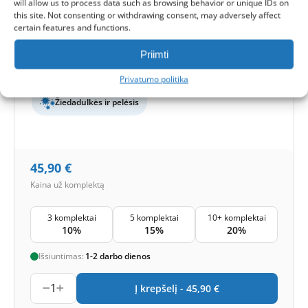
will allow us to process data such as browsing behavior or unique IDs on
Tiekimo filtro išmatavimai:
285x247x94 mm
this site. Not consenting or withdrawing consent, may adversely affect
Filtrų klasė (EN779):
F7+F7
Filtrų kiekis komplekte:
2 filtrai
certain features and functions.
Priimti
Apsaugos lygis
Bazinė
Smogas ir bakterijos
Privatumo politika
Žiedadulkės ir pelėsis
45,90
€
Kaina už komplektą
3 komplektai
5 komplektai
10+ komplektai
10%
15%
20%
Išsiuntimas:
1-2 darbo dienos
1
Į krepšelį -
45,90
€