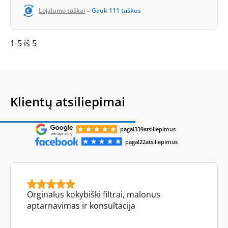
-
Lojalumo taškai
Gauk
111
taškus
1-5 iš 5
Klientų atsiliepimai
pagal
339
atsiliepimus
pagal
22
atsiliepimus
Orginalus kokybiški filtrai, malonus
aptarnavimas ir konsultacija