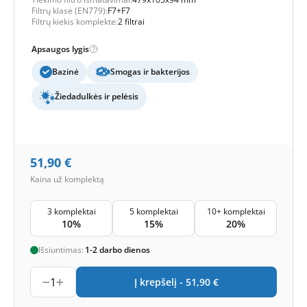
Filtrų klasė (EN779):
F7+F7
Filtrų kiekis komplekte:
2 filtrai
Apsaugos lygis
Bazinė
Smogas ir bakterijos
Žiedadulkės ir pelėsis
51,90
€
Kaina už komplektą
3 komplektai
5 komplektai
10+ komplektai
10%
15%
20%
Išsiuntimas:
1-2 darbo dienos
1
Į krepšelį -
51,90
€