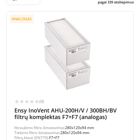
pagal
339
atsiliepimus
ANALOGAS
(0)
Ensy InoVent AHU-200H/V / 300BH/BV
filtrų komplektas F7+F7 (analogas)
Ištraukimo filtro išmatavimai:
280x120x94 mm
Tiekimo filtro išmatavimai:
280x120x94 mm
Filtrų klasė (EN779):
F7+F7