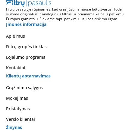
Filtrų pasaulyje rūpinamės, kad oras jūsų namuose būtų švarus. Todėl
siūlome originalius ir analoginius filtrus už prieinamą kainą iš patikimų
Europos gamintojų. Siekiame tapti patikimu jūsų pasirinkimu ilgam.
Įmonės informacija
Apie mus
Filtrų grupės tinklas
Lojalumo programa
Kontaktai
Klientų aptarnavimas
Grąžinimo sąlygos
Mokėjimas
Pristatymas
Verslo klientai
Žinynas