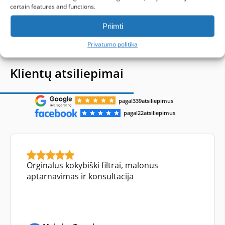
certain features and functions.
1-4 iš 4
Priimti
Privatumo politika
Klientų atsiliepimai
pagal
339
atsiliepimus
pagal
22
atsiliepimus
Orginalus kokybiški filtrai, malonus
aptarnavimas ir konsultacija