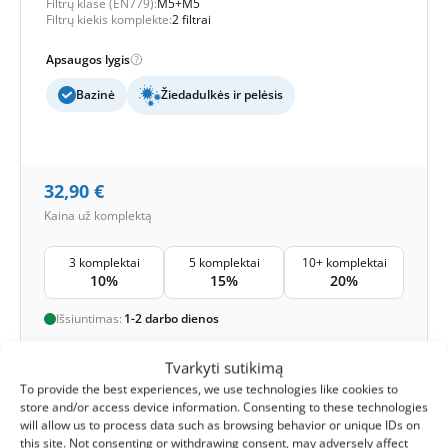
Filtrų klasė (EN779):
M5+M5
Filtrų kiekis komplekte:
2 filtrai
Apsaugos lygis
Bazinė
Žiedadulkės ir pelėsis
32,90
€
Kaina už komplektą
3 komplektai
5 komplektai
10+ komplektai
10%
15%
20%
Išsiuntimas:
1-2 darbo dienos
1
Į krepšelį -
32,90
€
Tvarkyti sutikimą
To provide the best experiences, we use technologies like cookies to
store and/or access device information. Consenting to these technologies
-
Lojalumo taškai
Gauk
81
taškus
will allow us to process data such as browsing behavior or unique IDs on
this site. Not consenting or withdrawing consent, may adversely affect