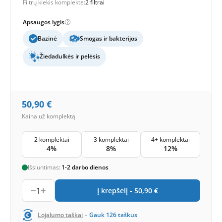
Filtrų kiekis komplekte:
2 filtrai
Apsaugos lygis
Bazinė
Smogas ir bakterijos
Žiedadulkės ir pelėsis
50,90
€
Kaina už komplektą
2 komplektai
3 komplektai
4+ komplektai
4%
8%
12%
Išsiuntimas:
1-2 darbo dienos
1
Į krepšelį -
50,90
€
-
Lojalumo taškai
Gauk
126
taškus