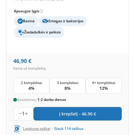
Apsaugos lygis
Bazinė
Smogas ir bakterijos
Žiedadulkės ir pelėsis
46,90
€
Kaina už komplektą
2 komplektai
3 komplektai
4+ komplektai
4%
8%
12%
Išsiuntimas:
1-2 darbo dienos
1
Į krepšelį -
46,90
€
-
Lojalumo taškai
Gauk
114
taškus