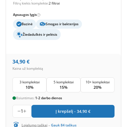
Filtrų kiekis komplekte:
2 filtrai
Apsaugos lygis
Bazinė
Smogas ir bakterijos
Žiedadulkės ir pelėsis
34,90
€
Kaina už komplektą
3 komplektai
5 komplektai
10+ komplektai
10%
15%
20%
Išsiuntimas:
1-2 darbo dienos
1
Į krepšelį -
34,90
€
-
Lojalumo taškai
Gauk
84
taškus