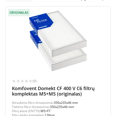
ORIGINALAS
(0)
Komfovent Domekt CF 400 V C6 filtrų
komplektas M5+M5 (originalas)
Ištraukimo filtro išmatavimai:
350x235x46 mm
Tiekimo filtro išmatavimai:
350x235x46 mm
Filtrų klasė (EN779):
M5+F7
Filtrų kiekis komplekte:
2 filtrai