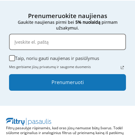
nuotraukas ar bet kokią kitą informaciją, ir mes
mielai padėsime rasti tinkamą variantą.
Prenumeruokite naujienas
Gaukite naujienas pirmi bei
5% nuolaidą
pirmam
užsakymui.
Taip, noriu gauti naujienas ir pasiūlymus
Mes gerbiame jūsų privatumą ir saugome duomenis
Prenumeruoti
Filtrų pasaulyje rūpinamės, kad oras jūsų namuose būtų švarus. Todėl
siūlome originalius ir analoginius filtrus už prieinamą kainą iš patikimų