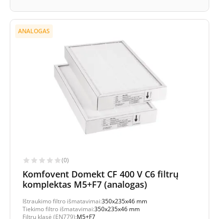
ANALOGAS
(0)
Komfovent Domekt CF 400 V C6 filtrų
komplektas M5+F7 (analogas)
Ištraukimo filtro išmatavimai:
350x235x46 mm
Tiekimo filtro išmatavimai:
350x235x46 mm
Filtrų klasė (EN779):
M5+F7