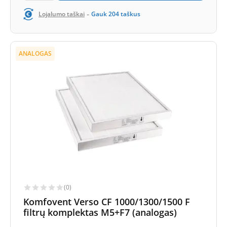
-
Lojalumo taškai
Gauk
204
taškus
ANALOGAS
(0)
Komfovent Verso CF 1000/1300/1500 F
filtrų komplektas M5+F7 (analogas)