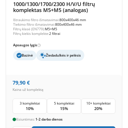
1000/1300/1700/2300 H/V/U filtrų
komplektas M5+M5 (analogas)
Ištraukimo filtro išmatavimai:
800x400x46 mm
Tiekimo filtro išmatavimai:
800x400x46 mm
Filtrų klasė (EN779):
M5+M5
Filtrų kiekis komplekte:
2 filtrai
Apsaugos lygis
Bazinė
Žiedadulkės ir pelėsis
79,90
€
Kaina už komplektą
3 komplektai
5 komplektai
10+ komplektai
10%
15%
20%
Išsiuntimas:
1-2 darbo dienos