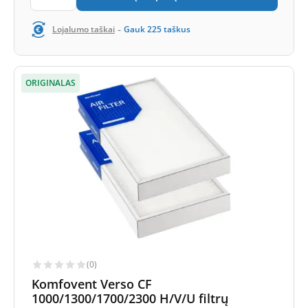
-
Lojalumo taškai
Gauk
225
taškus
ORIGINALAS
(0)
Komfovent Verso CF
1000/1300/1700/2300 H/V/U filtrų