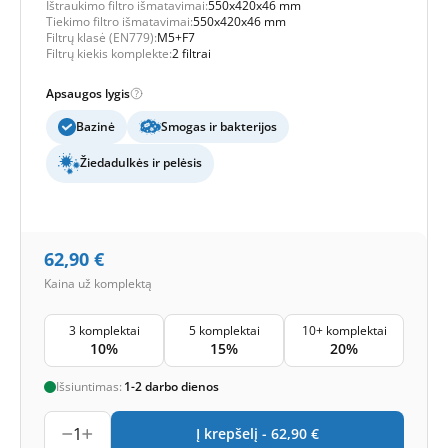
Ištraukimo filtro išmatavimai:
550x420x46 mm
Tiekimo filtro išmatavimai:
550x420x46 mm
Filtrų klasė (EN779):
M5+F7
Filtrų kiekis komplekte:
2 filtrai
Apsaugos lygis
Bazinė
Smogas ir bakterijos
Žiedadulkės ir pelėsis
62,90
€
Kaina už komplektą
3 komplektai
5 komplektai
10+ komplektai
10%
15%
20%
Išsiuntimas:
1-2 darbo dienos
1
Į krepšelį -
62,90
€