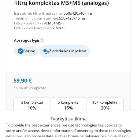
filtrų komplektas M5+M5 (analogas)
Ištraukimo filtro išmatavimai:
550x420x46 mm
Tiekimo filtro išmatavimai:
550x420x46 mm
Filtrų klasė (EN779):
M5+M5
Filtrų kiekis komplekte:
2 filtrai
Apsaugos lygis
Bazinė
Žiedadulkės ir pelėsis
59,90
€
Kaina už komplektą
3 komplektai
5 komplektai
10+ komplektai
10%
15%
20%
Tvarkyti sutikimą
Išsiuntimas:
1-2 darbo dienos
To provide the best experiences, we use technologies like cookies to
store and/or access device information. Consenting to these technologies
1
Į krepšelį -
59,90
€
will allow us to process data such as browsing behavior or unique IDs on