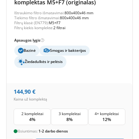
komplektas M5+F7 (originalas)
Ištraukimo filtro išmatavimai:
800x400x46 mm
Tiekimo filtro išmatavimai:
800x400x46 mm
Filtrų klasė (EN779):
M5+F7
Filtrų kiekis komplekte:
2 filtrai
Apsaugos lygis
Bazinė
Smogas ir bakterijos
Žiedadulkės ir pelėsis
144,90
€
Kaina už komplektą
2 komplektai
3 komplektai
4+ komplektai
4%
8%
12%
Išsiuntimas:
1-2 darbo dienos