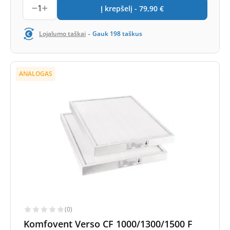
1
Į krepšelį -
79,90
€
-
Lojalumo taškai
Gauk
198
taškus
ANALOGAS
(0)
Komfovent Verso CF 1000/1300/1500 F