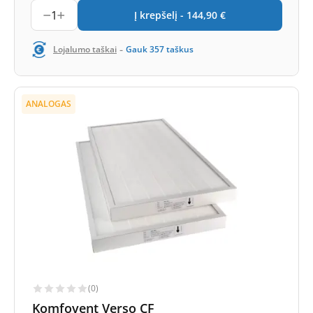
1
Į krepšelį -
144,90
€
-
Lojalumo taškai
Gauk
357
taškus
ANALOGAS
(0)
Komfovent Verso CF