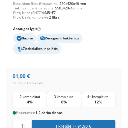
Ištraukimo filtro išmatavimai:
550x420x46 mm
Tiekimo filtro išmatavimai:
550x420x46 mm
Filtrų klasė (EN779):
M5+F7
Filtrų kiekis komplekte:
2 filtrai
Apsaugos lygis
Bazinė
Smogas ir bakterijos
Žiedadulkės ir pelėsis
91,90
€
Kaina už komplektą
2 komplektai
3 komplektai
4+ komplektai
4%
8%
12%
Išsiuntimas:
1-2 darbo dienos
1
Į krepšelį -
91,90
€