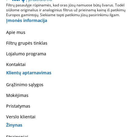
Filtrų pasaulyje rūpinamės, kad oras jūsų namuose būtų švarus. Todėl
siūlome originalius ir analoginius filtrus už prieinamą kainą iš patikimų
Europos gamintojų. Siekiame tapti patikimu jūsų pasirinkimu ilgam.
Įmonės informacija
Apie mus
Filtrų grupės tinklas
Lojalumo programa
Kontaktai
Klientų aptarnavimas
Grąžinimo sąlygos
Mokėjimas
Pristatymas
Verslo klientai
Žinynas
Straipsniai