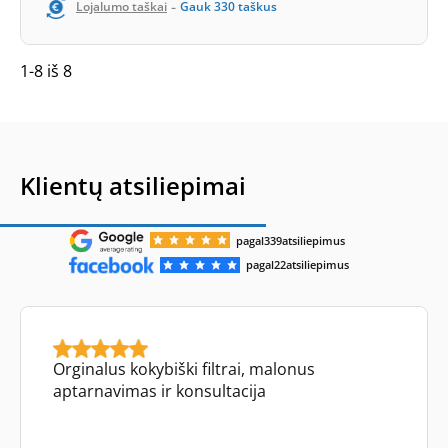
-
Lojalumo taškai
Gauk
330
taškus
1-8 iš 8
Klientų atsiliepimai
pagal
339
atsiliepimus
pagal
22
atsiliepimus
Orginalus kokybiški filtrai, malonus
aptarnavimas ir konsultacija