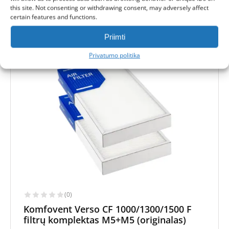
this site. Not consenting or withdrawing consent, may adversely affect
certain features and functions.
-
Lojalumo taškai
Gauk
147
taškus
Priimti
Privatumo politika
ORIGINALAS
(0)
Komfovent Verso CF 1000/1300/1500 F
filtrų komplektas M5+M5 (originalas)