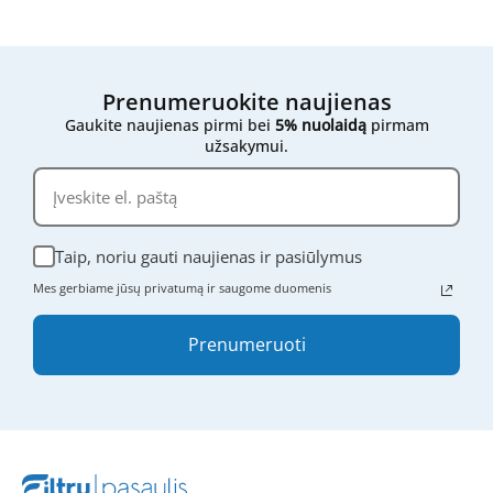
Jei vis dar nesate tikri,
nedvejodami susisiekite su
mumis
- atsiųskite mums filtro išmatavimus,
nuotraukas ar bet kokią kitą informaciją, ir mes
mielai padėsime rasti tinkamą variantą.
Prenumeruokite naujienas
Gaukite naujienas pirmi bei
5% nuolaidą
pirmam
užsakymui.
Taip, noriu gauti naujienas ir pasiūlymus
Mes gerbiame jūsų privatumą ir saugome duomenis
Prenumeruoti