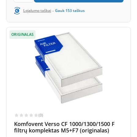
-
Lojalumo taškai
Gauk
153
taškus
ORIGINALAS
(0)
Komfovent Verso CF 1000/1300/1500 F
filtrų komplektas M5+F7 (originalas)