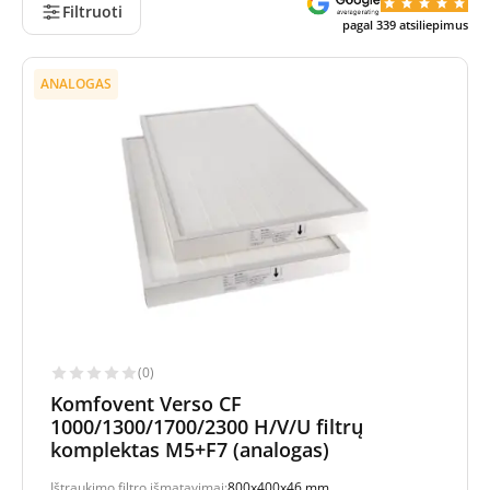
Filtruoti
pagal
339
atsiliepimus
ANALOGAS
(0)
Komfovent Verso CF
1000/1300/1700/2300 H/V/U filtrų
komplektas M5+F7 (analogas)
Ištraukimo filtro išmatavimai:
800x400x46 mm