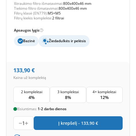
Ištraukimo filtro išmatavimai:
800x400x46 mm
Tiekimo filtro išmatavimai:
800x400x46 mm
Filtrų klasė (EN779):
M5+M5
Filtrų kiekis komplekte:
2 filtrai
Apsaugos lygis
Bazinė
Žiedadulkės ir pelėsis
133,90
€
Kaina už komplektą
2 komplektai
3 komplektai
4+ komplektai
4%
8%
12%
Išsiuntimas:
1-2 darbo dienos
1
Į krepšelį -
133,90
€