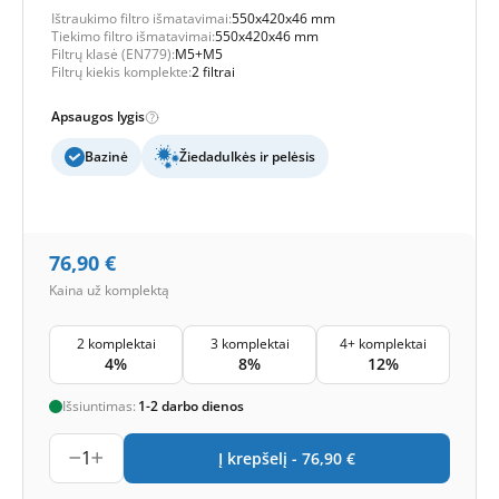
Ištraukimo filtro išmatavimai:
550x420x46 mm
Tiekimo filtro išmatavimai:
550x420x46 mm
Filtrų klasė (EN779):
M5+M5
Filtrų kiekis komplekte:
2 filtrai
Apsaugos lygis
Bazinė
Žiedadulkės ir pelėsis
76,90
€
Kaina už komplektą
2 komplektai
3 komplektai
4+ komplektai
4%
8%
12%
Išsiuntimas:
1-2 darbo dienos
1
Į krepšelį -
76,90
€