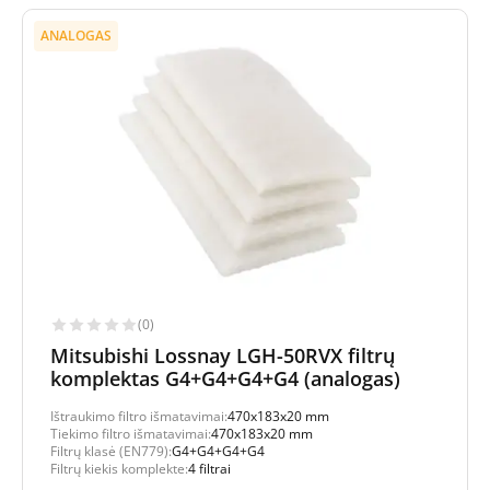
ANALOGAS
(0)
Mitsubishi Lossnay LGH-50RVX filtrų
komplektas G4+G4+G4+G4 (analogas)
Ištraukimo filtro išmatavimai:
470x183x20 mm
Tiekimo filtro išmatavimai:
470x183x20 mm
Filtrų klasė (EN779):
G4+G4+G4+G4
Filtrų kiekis komplekte:
4 filtrai