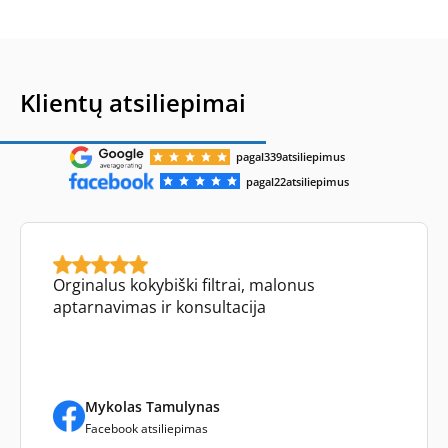
Klientų atsiliepimai
pagal
339
atsiliepimus
pagal
22
atsiliepimus
Orginalus kokybiški filtrai, malonus
aptarnavimas ir konsultacija
Mykolas Tamulynas
Facebook atsiliepimas