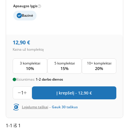
Apsaugos lygis
Bazinė
12,90
€
Kaina už komplektą
3 komplektai
5 komplektai
10+ komplektai
10%
15%
20%
Išsiuntimas:
1-2 darbo dienos
1
Į krepšelį -
12,90
€
-
Lojalumo taškai
Gauk
30
taškus
1-1 iš 1