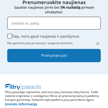
Prenumeruokite naujienas
Gaukite naujienas pirmi bei
5% nuolaidą
pirmam
užsakymui.
Taip, noriu gauti naujienas ir pasiūlymus
Mes gerbiame jūsų privatumą ir saugome duomenis
Prenumeruoti
Filtrų pasaulyje rūpinamės, kad oras jūsų namuose būtų švarus. Todėl
siūlome originalius ir analoginius filtrus už prieinamą kainą iš patikimų
Europos gamintojų. Siekiame tapti patikimu jūsų pasirinkimu ilgam.
Įmonės informacija