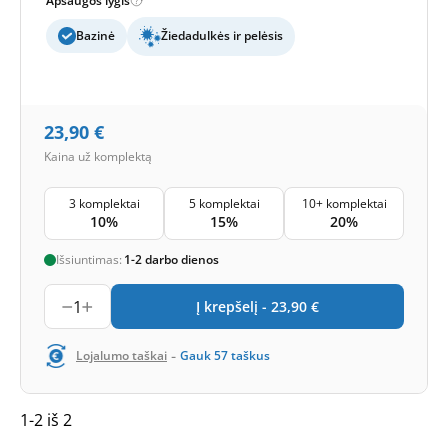
Apsaugos lygis
Bazinė
Žiedadulkės ir pelėsis
23,90
€
Kaina už komplektą
3 komplektai
5 komplektai
10+ komplektai
10%
15%
20%
Išsiuntimas:
1-2 darbo dienos
1
Į krepšelį -
23,90
€
-
Lojalumo taškai
Gauk
57
taškus
1-2 iš 2