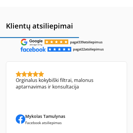
Klientų atsiliepimai
pagal
339
atsiliepimus
pagal
22
atsiliepimus
Orginalus kokybiški filtrai, malonus
aptarnavimas ir konsultacija
Mykolas Tamulynas
Facebook atsiliepimas