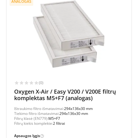
ANALOGAS
(0)
Oxygen X-Air / Easy V200 / V200E filtrų
komplektas M5+F7 (analogas)
Ištraukimo filtro išmatavimai:
294x136x30 mm
Tiekimo filtro išmatavimai:
294x136x30 mm
Filtrų klasė (EN779):
M5+F7
Filtrų kiekis komplekte:
2 filtrai
Apsaugos lygis