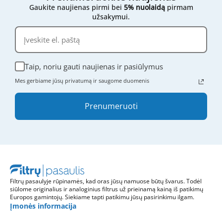
Gaukite naujienas pirmi bei
5% nuolaidą
pirmam
užsakymui.
Taip, noriu gauti naujienas ir pasiūlymus
Mes gerbiame jūsų privatumą ir saugome duomenis
Prenumeruoti
Filtrų pasaulyje rūpinamės, kad oras jūsų namuose būtų švarus. Todėl
siūlome originalius ir analoginius filtrus už prieinamą kainą iš patikimų
Europos gamintojų. Siekiame tapti patikimu jūsų pasirinkimu ilgam.
Įmonės informacija