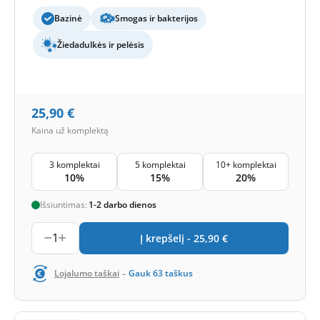
Bazinė
Smogas ir bakterijos
Žiedadulkės ir pelėsis
25,90
€
Kaina už komplektą
3 komplektai
5 komplektai
10+ komplektai
10%
15%
20%
Išsiuntimas:
1-2 darbo dienos
1
Į krepšelį -
25,90
€
-
Lojalumo taškai
Gauk
63
taškus