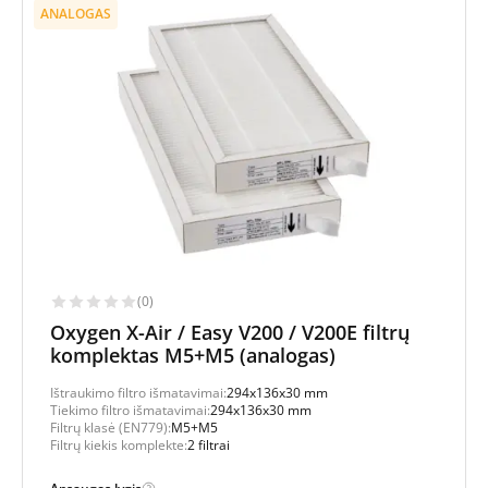
ANALOGAS
(0)
Oxygen X-Air / Easy V200 / V200E filtrų
komplektas M5+M5 (analogas)
Ištraukimo filtro išmatavimai:
294x136x30 mm
Tiekimo filtro išmatavimai:
294x136x30 mm
Filtrų klasė (EN779):
M5+M5
Filtrų kiekis komplekte:
2 filtrai