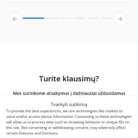
Turite klausimų?
Mes surinkome atsakymus į dažniausiai užduodamus
klausimus apie mūsų produktus ir paslaugas. Jei čia
Tvarkyti sutikimą
nerandate atsakymo, susisiekite su mumis tiesiogiai.
To provide the best experiences, we use technologies like cookies to
store and/or access device information. Consenting to these technologies
will allow us to process data such as browsing behavior or unique IDs on
this site. Not consenting or withdrawing consent, may adversely affect
certain features and functions.
Kuo skiriasi originalūs ir analoginiai