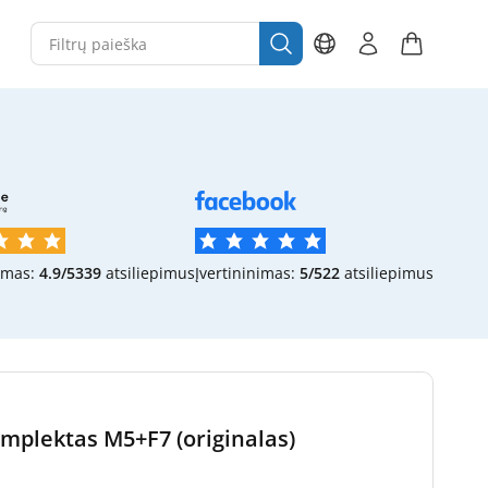
imas:
4.9/5
339
atsiliepimus
Įvertininimas:
5/5
22
atsiliepimus
omplektas M5+F7 (originalas)