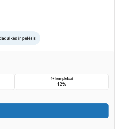
dadulkės ir pelėsis
4+ komplektai
12%