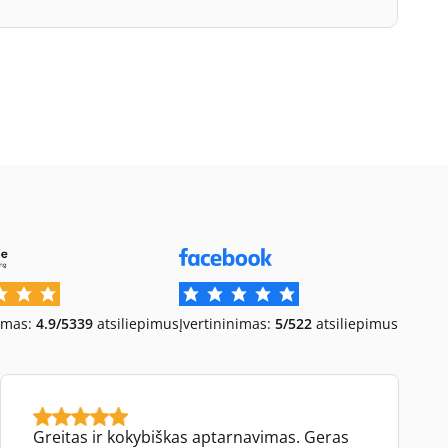
imas:
4.9/5
339
atsiliepimus
Įvertininimas:
5/5
22
atsiliepimus
Greitas ir kokybiškas aptarnavimas. Geras