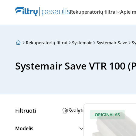
Rekuperatorių filtrai
Apie 
Rekuperatorių filtrai
Systemair
Systemair Save
Sy
Apie mus
Lojalumo programa
Straipsniai
Systemair Save VTR 100 (PF
Filtruoti
Išvalyti
ORIGINALAS
Modelis