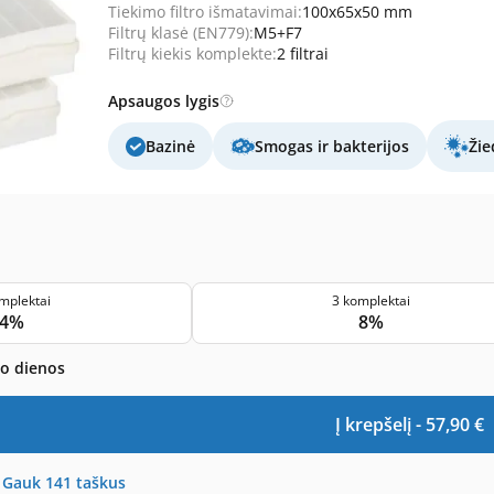
Tiekimo filtro išmatavimai:
100x65x50 mm
Filtrų klasė (EN779):
M5+F7
Filtrų kiekis komplekte:
2 filtrai
Apsaugos lygis
Bazinė
Smogas ir bakterijos
Žie
mplektai
3 komplektai
4%
8%
bo dienos
Į krepšelį -
57,90
€
-
Gauk
141
taškus