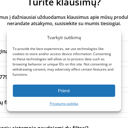
Turite klausimų?
s į dažniausiai užduodamus klausimus apie mūsų produktus
nerandate atsakymo, susisiekite su mumis tiesiogiai.
Tvarkyti sutikimą
To provide the best experiences, we use technologies like
inalūs ir analoginiai filtrai?
cookies to store and/or access device information. Consenting
to these technologies will allow us to process data such as
browsing behavior or unique IDs on this site. Not consenting or
atoriaus filtrai
yra pagaminti originalaus prekės ženklo vėd
withdrawing consent, may adversely affect certain features and
functions.
ltrų per sertifikuotus gamybos partnerius. Jie laikosi konkre
779 ir ISO 16890 filtrų klasės?
imo standartų.
Priimti
s
gamina patikimi nepriklausomi gamintojai, atitinkantys gri
 yra du skirtingi oro filtrų klasifikavimo standartai. Nors jų p
 glaudžiai bendradarbiaujame su savo gamybos partneriais 
fektyviai filtras pašalina daleles iš oro, juose naudojami ski
 filtrai gali padėti nuo alergijos?
Privatumo politika
kad užtikrintume tikslų pritaikymą ir patikimą veikimą. Kada
inimų sistemos.
u prekės ženklu, analoginiai filtrai dažnai yra pigesni – siūlo
ybės.
pasenęs) naudojamos tokios kategorijos kaip G4, M5, F7 ir t.
kštesnės klasės filtrus (pvz., F7 arba ePM1 klasės filtrus) g
filtrai klasifikuojami pagal jų veiksmingumą sulaikant tam tikr
, tokių kaip žiedadulkės, dulkių erkutės ir naminių gyvūnų pl
orių sistemoje naudojami du filtrai?