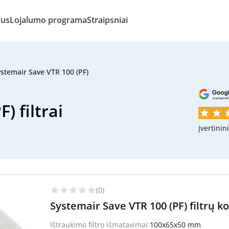
mus
Lojalumo programa
Straipsniai
stemair Save VTR 100 (PF)
) filtrai
Įvertinin
(0)
Systemair Save VTR 100 (PF) filtrų k
Ištraukimo filtro išmatavimai:
100x65x50 mm