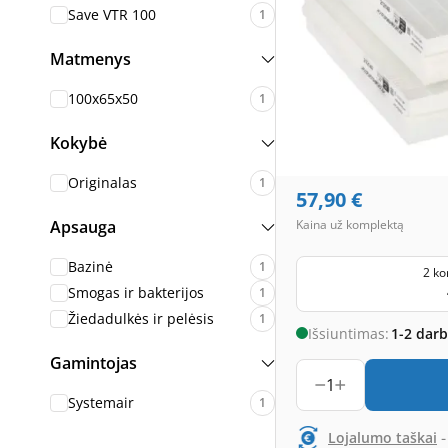
Save VTR 100
1
Matmenys
100x65x50
1
Kokybė
Originalas
1
57,90
€
Apsauga
Kaina už komplektą
Bazinė
1
2 ko
Smogas ir bakterijos
1
Žiedadulkės ir pelėsis
1
Išsiuntimas:
1-2 dar
Gamintojas
1
Systemair
1
Lojalumo taškai