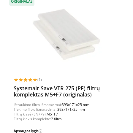
ORIGINALAS
(1)
Systemair Save VTR 275 (PF) filtrų
komplektas M5+F7 (originalas)
Ištraukimo filtro išmatavimai:
393x171x25 mm
Tiekimo filtro išmatavimai:
393x171x25 mm
Filtrų klasė (EN779):
M5+F7
Filtrų kiekis komplekte:
2 filtrai
Apsaugos lygis