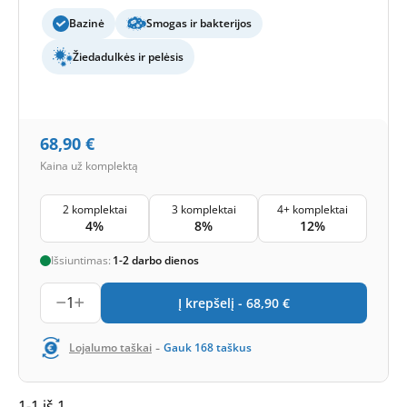
Bazinė
Smogas ir bakterijos
Žiedadulkės ir pelėsis
68,90
€
Kaina už komplektą
2 komplektai
3 komplektai
4+ komplektai
4%
8%
12%
Išsiuntimas:
1-2 darbo dienos
1
Į krepšelį -
68,90
€
-
Lojalumo taškai
Gauk
168
taškus
1-1 iš 1