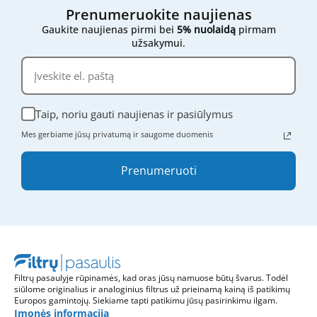
Prenumeruokite naujienas
Gaukite naujienas pirmi bei
5% nuolaidą
pirmam
užsakymui.
Taip, noriu gauti naujienas ir pasiūlymus
Mes gerbiame jūsų privatumą ir saugome duomenis
Prenumeruoti
Filtrų pasaulyje rūpinamės, kad oras jūsų namuose būtų švarus. Todėl
siūlome originalius ir analoginius filtrus už prieinamą kainą iš patikimų
Europos gamintojų. Siekiame tapti patikimu jūsų pasirinkimu ilgam.
Įmonės informacija