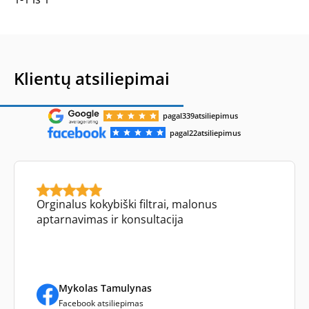
Klientų atsiliepimai
pagal
339
atsiliepimus
pagal
22
atsiliepimus
Orginalus kokybiški filtrai, malonus
aptarnavimas ir konsultacija
Mykolas Tamulynas
Facebook atsiliepimas