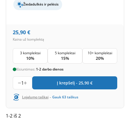
Žiedadulkės ir pelėsis
25,90
€
Kaina už komplektą
3 komplektai
5 komplektai
10+ komplektai
10%
15%
20%
Išsiuntimas:
1-2 darbo dienos
1
Į krepšelį -
25,90
€
-
Lojalumo taškai
Gauk
63
taškus
1-2 iš 2