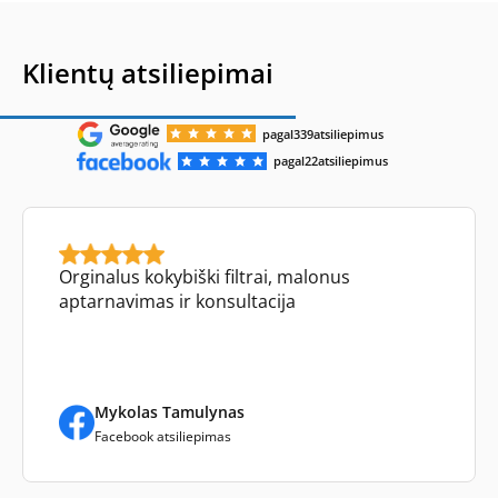
Klientų atsiliepimai
pagal
339
atsiliepimus
pagal
22
atsiliepimus
Orginalus kokybiški filtrai, malonus
aptarnavimas ir konsultacija
Mykolas Tamulynas
Facebook atsiliepimas