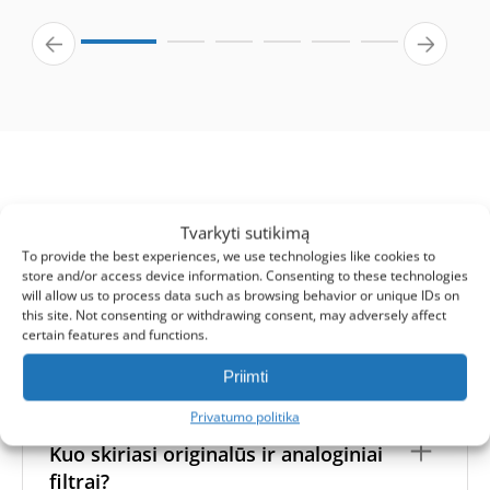
Tvarkyti sutikimą
Turite klausimų?
To provide the best experiences, we use technologies like cookies to
store and/or access device information. Consenting to these technologies
will allow us to process data such as browsing behavior or unique IDs on
Mes surinkome atsakymus į dažniausiai užduodamus
this site. Not consenting or withdrawing consent, may adversely affect
klausimus apie mūsų produktus ir paslaugas. Jei čia
certain features and functions.
nerandate atsakymo, susisiekite su mumis tiesiogiai.
Priimti
Privatumo politika
Kuo skiriasi originalūs ir analoginiai
filtrai?