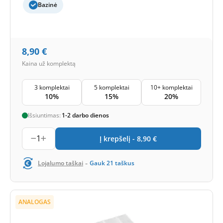
Bazinė
8,90
€
Kaina už komplektą
3 komplektai
5 komplektai
10+ komplektai
10%
15%
20%
Išsiuntimas:
1-2 darbo dienos
1
Į krepšelį -
8,90
€
-
Lojalumo taškai
Gauk
21
taškus
ANALOGAS