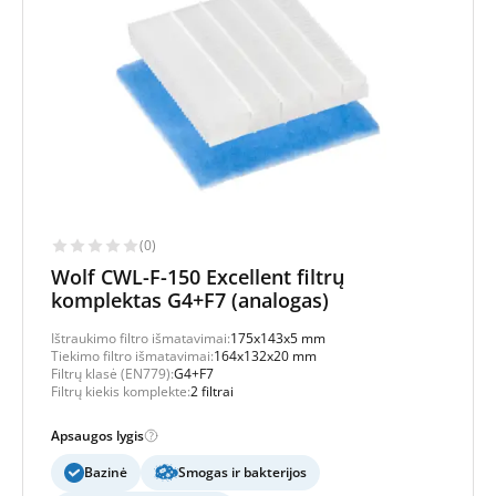
(0)
Wolf CWL-F-150 Excellent filtrų
komplektas G4+F7 (analogas)
Ištraukimo filtro išmatavimai:
175x143x5 mm
Tiekimo filtro išmatavimai:
164x132x20 mm
Filtrų klasė (EN779):
G4+F7
Filtrų kiekis komplekte:
2 filtrai
Apsaugos lygis
Bazinė
Smogas ir bakterijos