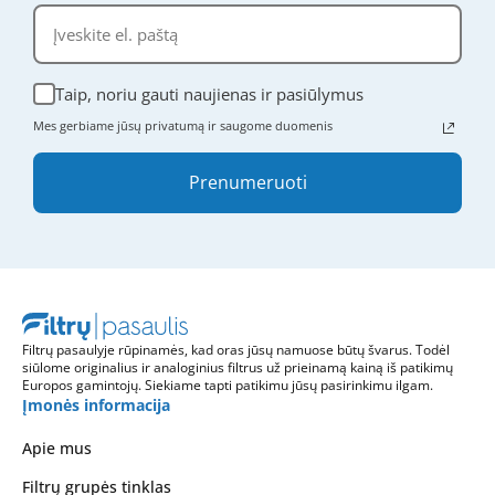
Taip, noriu gauti naujienas ir pasiūlymus
Mes gerbiame jūsų privatumą ir saugome duomenis
Prenumeruoti
Filtrų pasaulyje rūpinamės, kad oras jūsų namuose būtų švarus. Todėl
siūlome originalius ir analoginius filtrus už prieinamą kainą iš patikimų
Europos gamintojų. Siekiame tapti patikimu jūsų pasirinkimu ilgam.
Įmonės informacija
Apie mus
Filtrų grupės tinklas