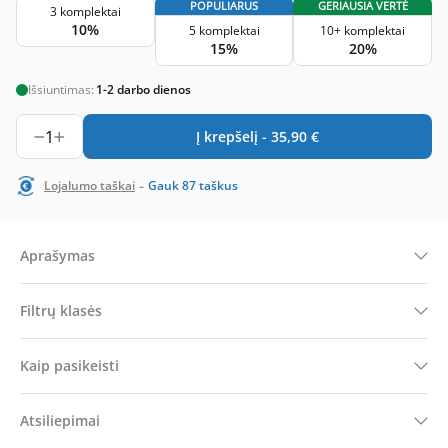
POPULIARUS
GERIAUSIA VERTĖ
3 komplektai
10%
5 komplektai
10+ komplektai
15%
20%
Išsiuntimas:
1-2 darbo dienos
1
Į krepšelį -
35,90
€
-
Lojalumo taškai
Gauk
87
taškus
Aprašymas
Filtrų klasės
Kaip pasikeisti
Atsiliepimai