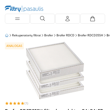
Rekuperatorių filtrai
Brofer
Brofer RDCD
Brofer RDCD35SH
Br
ANALOGAS
(1)