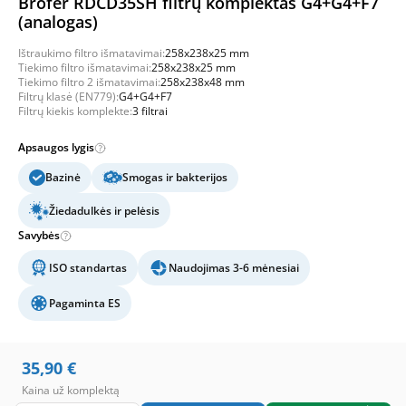
Brofer RDCD35SH filtrų komplektas G4+G4+F7
(analogas)
Ištraukimo filtro išmatavimai:
258x238x25 mm
Tiekimo filtro išmatavimai:
258x238x25 mm
Tiekimo filtro 2 išmatavimai:
258x238x48 mm
Filtrų klasė (EN779):
G4+G4+F7
Filtrų kiekis komplekte:
3 filtrai
Apsaugos lygis
Bazinė
Smogas ir bakterijos
Žiedadulkės ir pelėsis
Savybės
ISO standartas
Naudojimas 3-6 mėnesiai
Pagaminta ES
35,90
€
Kaina už komplektą