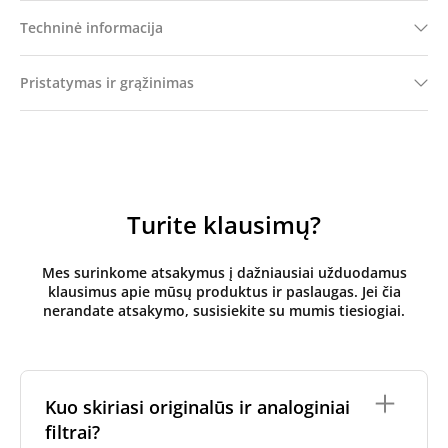
Techninė informacija
Pristatymas ir grąžinimas
Turite klausimų?
Mes surinkome atsakymus į dažniausiai užduodamus
klausimus apie mūsų produktus ir paslaugas. Jei čia
nerandate atsakymo, susisiekite su mumis tiesiogiai.
Kuo skiriasi originalūs ir analoginiai
filtrai?