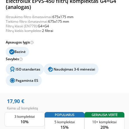
Electrolux EPVS-450 filtrų komplektas G4+G4
(analogas)
Ištraukimo filtro išmatavimai:
675x175 mm
Tiekimo filtro išmatavimai:
675x175 mm
Filtrų klasė (EN779):
G4+G4
Filtrų kiekis komplekte:
2 filtrai
Apsaugos lygis
Bazinė
Savybės
ISO standartas
Naudojimas 3-6 mėnesiai
Pagaminta ES
17,90
€
Kaina už komplektą
POPULIARUS
GERIAUSIA VERTĖ
3 komplektai
10%
5 komplektai
10+ komplektai
15%
20%