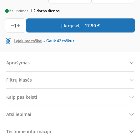
Išsiuntimas:
1-2 darbo dienos
1
Į krepšelį -
17,90
€
-
Lojalumo taškai
Gauk
42
taškus
Aprašymas
Filtrų klasės
Kaip pasikeisti
Atsiliepimai
Techninė informacija