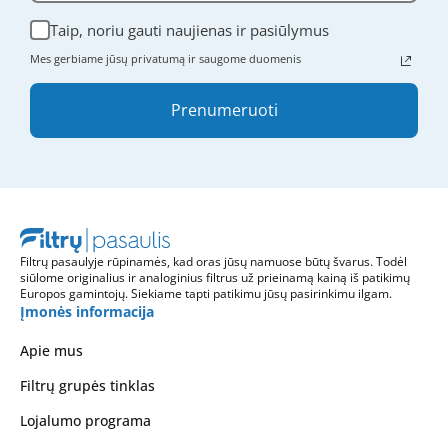
Taip, noriu gauti naujienas ir pasiūlymus
Mes gerbiame jūsų privatumą ir saugome duomenis
Prenumeruoti
Filtrų pasaulyje rūpinamės, kad oras jūsų namuose būtų švarus. Todėl
siūlome originalius ir analoginius filtrus už prieinamą kainą iš patikimų
Europos gamintojų. Siekiame tapti patikimu jūsų pasirinkimu ilgam.
Įmonės informacija
Apie mus
Filtrų grupės tinklas
Lojalumo programa