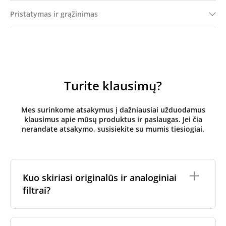
Pristatymas ir grąžinimas
Turite klausimų?
Mes surinkome atsakymus į dažniausiai užduodamus
klausimus apie mūsų produktus ir paslaugas. Jei čia
nerandate atsakymo, susisiekite su mumis tiesiogiai.
Kuo skiriasi originalūs ir analoginiai
filtrai?
Originalūs
rekuperatoriaus filtrai
yra pagaminti