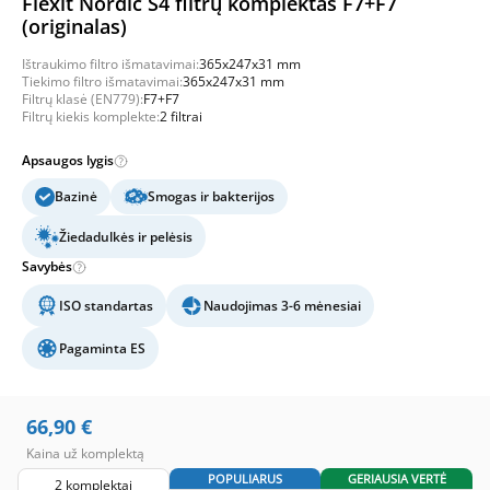
Flexit Nordic S4 filtrų komplektas F7+F7
(originalas)
Ištraukimo filtro išmatavimai:
365x247x31 mm
Tiekimo filtro išmatavimai:
365x247x31 mm
Filtrų klasė (EN779):
F7+F7
Filtrų kiekis komplekte:
2 filtrai
Apsaugos lygis
Bazinė
Smogas ir bakterijos
Žiedadulkės ir pelėsis
Savybės
ISO standartas
Naudojimas 3-6 mėnesiai
Pagaminta ES
66,90
€
Kaina už komplektą
POPULIARUS
GERIAUSIA VERTĖ
2 komplektai