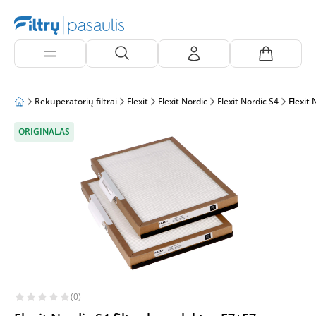
Rekuperatorių filtrai
Flexit
Flexit Nordic
Flexit Nordic S4
Flexit 
ORIGINALAS
(0)