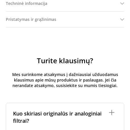
Techninė informacija
Pristatymas ir grąžinimas
Turite klausimų?
Mes surinkome atsakymus į dažniausiai užduodamus
klausimus apie mūsų produktus ir paslaugas. Jei čia
nerandate atsakymo, susisiekite su mumis tiesiogiai.
Kuo skiriasi originalūs ir analoginiai
filtrai?