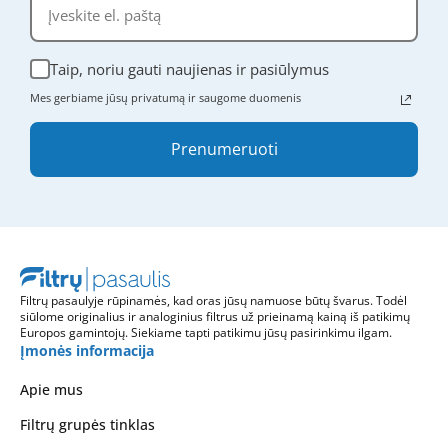
Taip, noriu gauti naujienas ir pasiūlymus
Mes gerbiame jūsų privatumą ir saugome duomenis
Prenumeruoti
Filtrų pasaulyje rūpinamės, kad oras jūsų namuose būtų švarus. Todėl
siūlome originalius ir analoginius filtrus už prieinamą kainą iš patikimų
Europos gamintojų. Siekiame tapti patikimu jūsų pasirinkimu ilgam.
Įmonės informacija
Apie mus
Filtrų grupės tinklas