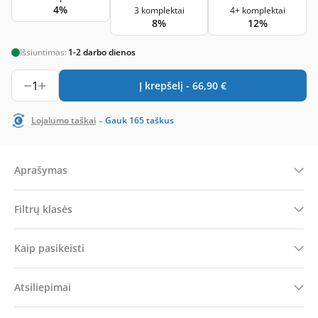
4%
3 komplektai
4+ komplektai
8%
12%
Išsiuntimas:
1-2 darbo dienos
1
Į krepšelį -
66,90
€
-
Lojalumo taškai
Gauk
165
taškus
Aprašymas
Filtrų klasės
Kaip pasikeisti
Atsiliepimai