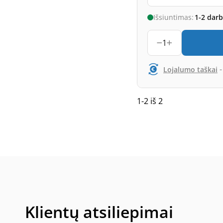
Išsiuntimas:
1-2 dar
1
Lojalumo taškai
1-2 iš 2
Klientų atsiliepimai