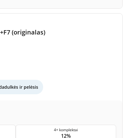
+F7 (originalas)
dadulkės ir pelėsis
4+ komplektai
12%