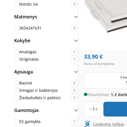
Nordic S4
2
Matmenys
365x247x31
2
Kokybė
Analogas
1
33,90
€
Originalas
1
Kaina už komplektą
Apsauga
3 ko
Bazinė
2
Smogas ir bakterijos
2
Išsiuntimas:
1-2 dar
Žiedadulkės ir pelėsis
2
1
Gamintojas
ES gamykla
1
Lojalumo taškai