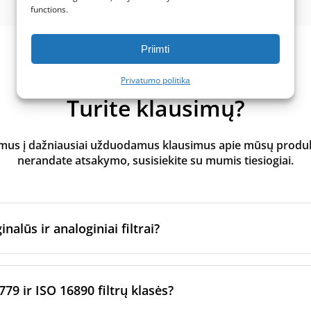
functions.
Priimti
Privatumo politika
Turite klausimų?
s į dažniausiai užduodamus klausimus apie mūsų produktus
nerandate atsakymo, susisiekite su mumis tiesiogiai.
inalūs ir analoginiai filtrai?
atoriaus filtrai
yra pagaminti originalaus prekės ženklo vėd
ltrų per sertifikuotus gamybos partnerius. Jie laikosi konkre
779 ir ISO 16890 filtrų klasės?
imo standartų.