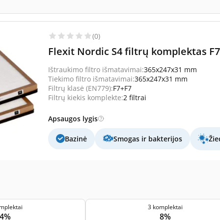
(0)
Flexit Nordic S4 filtrų komplektas F7
Ištraukimo filtro išmatavimai:
365x247x31 mm
Tiekimo filtro išmatavimai:
365x247x31 mm
Filtrų klasė (EN779):
F7+F7
Filtrų kiekis komplekte:
2 filtrai
Apsaugos lygis
Bazinė
Smogas ir bakterijos
Žie
mplektai
3 komplektai
4%
8%