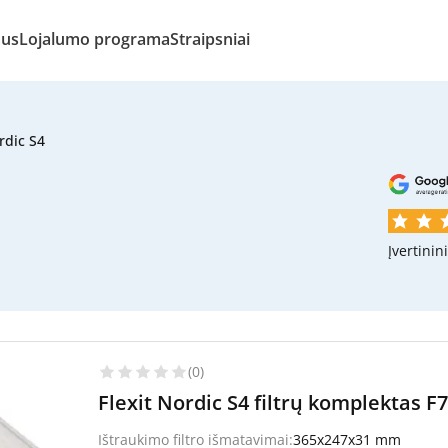
mus
Lojalumo programa
Straipsniai
rdic S4
Įvertinin
(0)
Flexit Nordic S4 filtrų komplektas F
Ištraukimo filtro išmatavimai:
365x247x31 mm