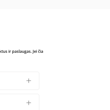
 ir paslaugas. Jei čia
inimo įrenginio
čių prekės ženklo