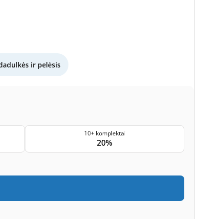
dadulkės ir pelėsis
10+ komplektai
20%