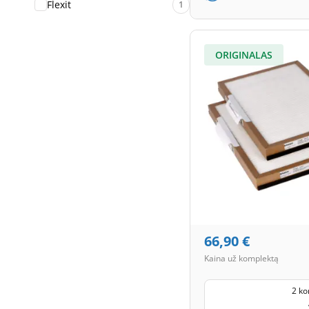
Flexit
1
ORIGINALAS
66,90
€
Kaina už komplektą
2 ko