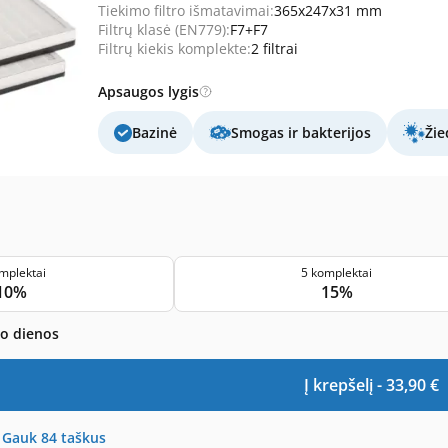
Tiekimo filtro išmatavimai:
365x247x31 mm
Filtrų klasė (EN779):
F7+F7
Filtrų kiekis komplekte:
2 filtrai
Apsaugos lygis
Bazinė
Smogas ir bakterijos
Žie
mplektai
5 komplektai
10%
15%
bo dienos
Į krepšelį -
33,90
€
-
Gauk
84
taškus