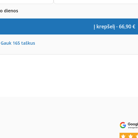
bo dienos
Į krepšelį -
66,90
€
-
Gauk
165
taškus