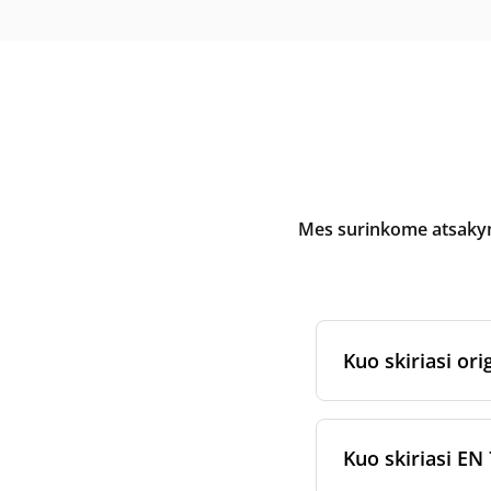
Mes surinkome atsakymu
Kuo skiriasi orig
Originalūs
rekuper
arba jam skirtų fi
Kuo skiriasi EN 
gamybos ir pakav