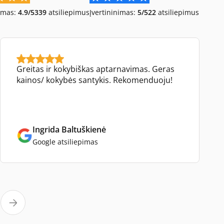
imas:
4.9/5
339
atsiliepimus
Įvertininimas:
5/5
22
atsiliepimus
Greitas ir kokybiškas aptarnavimas. Geras
kainos/ kokybės santykis. Rekomenduoju!
Ingrida Baltuškienė
Google atsiliepimas