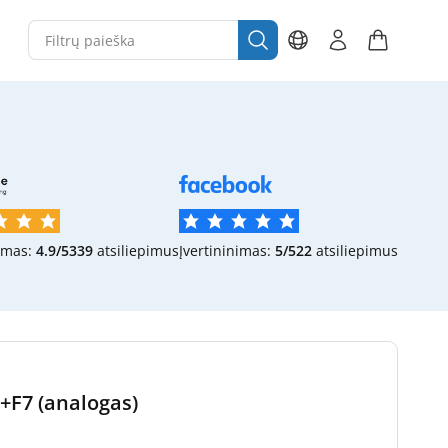
imas:
4.9/5
339
atsiliepimus
Įvertininimas:
5/5
22
atsiliepimus
7+F7 (analogas)