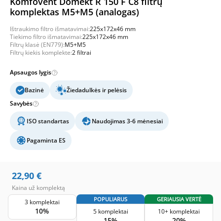
Komfovent Domekt R 150 F C8 filtrų
komplektas M5+M5 (analogas)
Ištraukimo filtro išmatavimai:
225x172x46 mm
Tiekimo filtro išmatavimai:
225x172x46 mm
Filtrų klasė (EN779):
M5+M5
Filtrų kiekis komplekte:
2 filtrai
Apsaugos lygis
Bazinė
Žiedadulkės ir pelėsis
Savybės
ISO standartas
Naudojimas 3-6 mėnesiai
Pagaminta ES
22,90
€
Kaina už komplektą
POPULIARUS
GERIAUSIA VERTĖ
3 komplektai
10%
5 komplektai
10+ komplektai
15%
20%