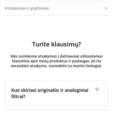
Pristatymas ir grąžinimas
Turite klausimų?
Mes surinkome atsakymus į dažniausiai užduodamus
klausimus apie mūsų produktus ir paslaugas. Jei čia
nerandate atsakymo, susisiekite su mumis tiesiogiai.
Kuo skiriasi originalūs ir analoginiai
filtrai?
Originalūs
rekuperatoriaus filtrai
yra pagaminti