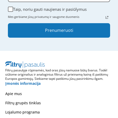
Taip, noriu gauti naujienas ir pasiūlymus
Mes gerbiame jūsų privatumą ir saugome duomenis
Prenumeruoti
Filtrų pasaulyje rūpinamės, kad oras jūsų namuose būtų švarus. Todėl
siūlome originalius ir analoginius filtrus už prieinamą kainą iš patikimų
Europos gamintojų. Siekiame tapti patikimu jūsų pasirinkimu ilgam.
Įmonės informacija
Apie mus
Filtrų grupės tinklas
Lojalumo programa