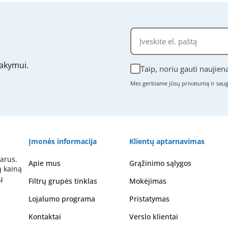
akymui.
Taip, noriu gauti naujien
Mes gerbiame jūsų privatumą ir sa
Įmonės informacija
Klientų aptarnavimas
arus.
Apie mus
Grąžinimo sąlygos
ą kainą
ų
Filtrų grupės tinklas
Mokėjimas
Lojalumo programa
Pristatymas
Kontaktai
Verslo klientai