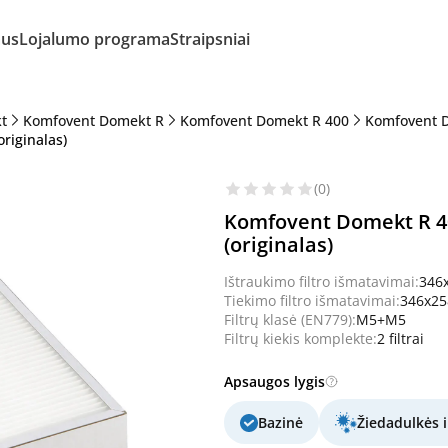
mus
Lojalumo programa
Straipsniai
t
Komfovent Domekt R
Komfovent Domekt R 400
Komfovent 
riginalas)
(0)
Komfovent Domekt R 40
(originalas)
Ištraukimo filtro išmatavimai:
346
Tiekimo filtro išmatavimai:
346x2
Filtrų klasė (EN779):
M5+M5
Filtrų kiekis komplekte:
2 filtrai
Apsaugos lygis
Bazinė
Žiedadulkės i