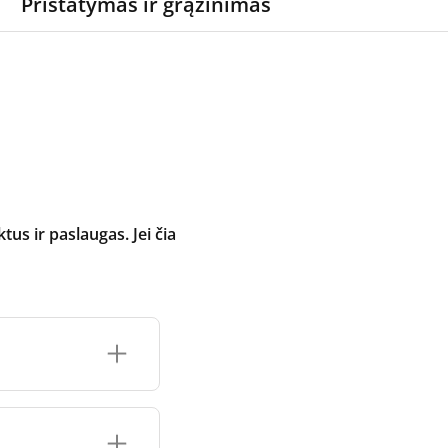
Pristatymas ir grąžinimas
 ir paslaugas. Jei čia
inimo įrenginio
čių prekės ženklo