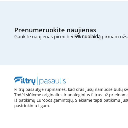
Prenumeruokite naujienas
Gaukite naujienas pirmi bei
5% nuolaidą
pirmam užs
Filtrų pasaulyje rūpinamės, kad oras jūsų namuose būtų šv
Todėl siūlome originalius ir analoginius filtrus už prieinam
iš patikimų Europos gamintojų. Siekiame tapti patikimu jūs
pasirinkimu ilgam.