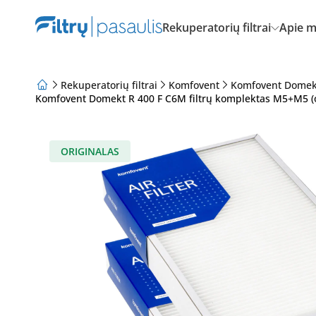
Rekuperatorių filtrai
Apie 
Rekuperatorių filtrai
Komfovent
Komfovent Domek
Komfovent Domekt R 400 F C6M filtrų komplektas M5+M5 (o
Apie mus
Lojalumo programa
Straipsniai
ORIGINALAS