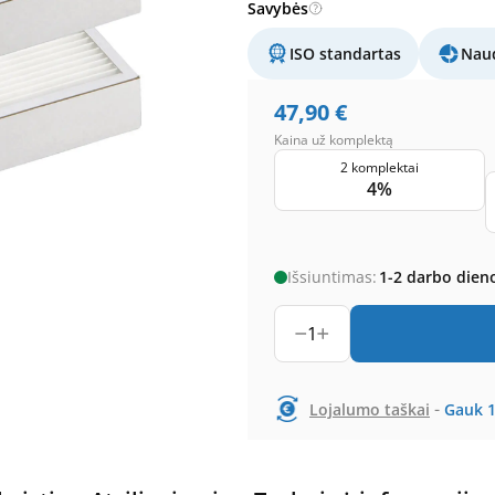
Savybės
ISO standartas
Naud
47,90
€
Kaina už komplektą
2 komplektai
4%
Išsiuntimas:
1-2 darbo dien
1
-
Lojalumo taškai
Gauk