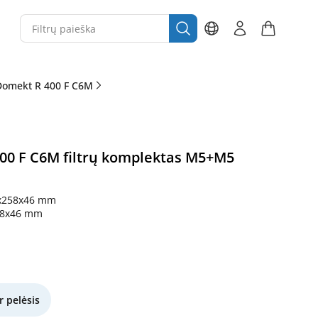
Domekt R 400 F C6M
0 F C6M filtrų komplektas M5+M5
x258x46 mm
58x46 mm
r pelėsis