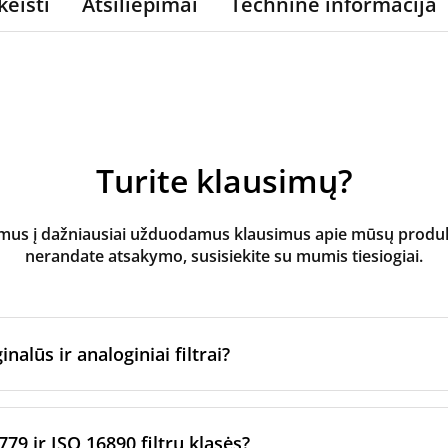
keisti
Atsiliepimai
Techninė informacija
Turite klausimų?
s į dažniausiai užduodamus klausimus apie mūsų produktus
nerandate atsakymo, susisiekite su mumis tiesiogiai.
inalūs ir analoginiai filtrai?
atoriaus filtrai
yra pagaminti originalaus prekės ženklo vėd
ltrų per sertifikuotus gamybos partnerius. Jie laikosi konkre
779 ir ISO 16890 filtrų klasės?