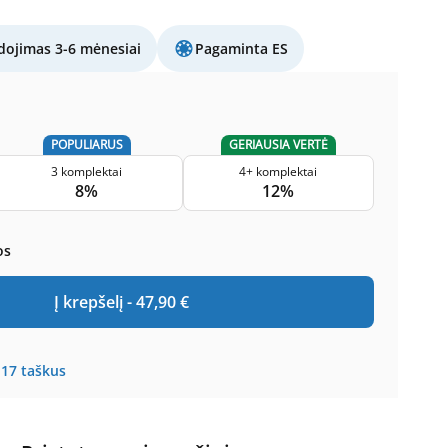
ojimas 3-6 mėnesiai
Pagaminta ES
POPULIARUS
GERIAUSIA VERTĖ
3 komplektai
4+ komplektai
8%
12%
os
Į krepšelį -
47,90
€
117
taškus