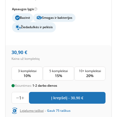
Apsaugos lygis
Bazinė
Smogas ir bakterijos
Žiedadulkės ir pelėsis
30,90
€
Kaina už komplektą
3 komplektai
5 komplektai
10+ komplektai
10%
15%
20%
Išsiuntimas:
1-2 darbo dienos
1
Į krepšelį -
30,90
€
-
Lojalumo taškai
Gauk
75
taškus