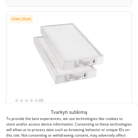
ANALOGAS
(0)
Komfovent Domekt R 400 H C6M filtrų
Tvarkyti sutikimą
komplektas M5+F7 (analogas)
To provide the best experiences, we use technologies like cookies to
store and/or access device information. Consenting to these technologies
Ištraukimo filtro išmatavimai:
417x210x46 mm
will allow us to process data such as browsing behavior or unique IDs on
Tiekimo filtro išmatavimai:
417x210x46 mm
this site. Not consenting or withdrawing consent, may adversely affect
Filtrų klasė (EN779):
M5+F7