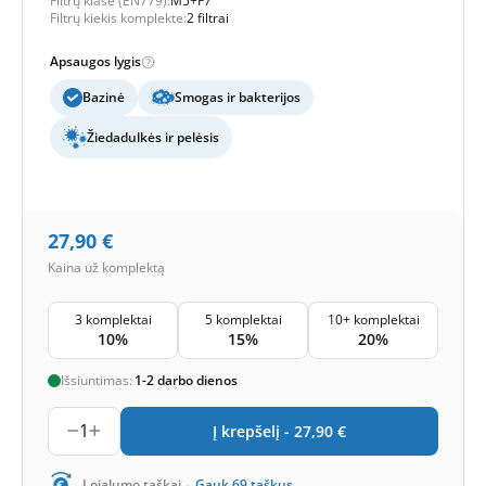
Filtrų klasė (EN779):
M5+F7
Filtrų kiekis komplekte:
2 filtrai
Apsaugos lygis
Bazinė
Smogas ir bakterijos
Žiedadulkės ir pelėsis
27,90
€
Kaina už komplektą
3 komplektai
5 komplektai
10+ komplektai
10%
15%
20%
Išsiuntimas:
1-2 darbo dienos
1
Į krepšelį -
27,90
€
-
Lojalumo taškai
Gauk
69
taškus