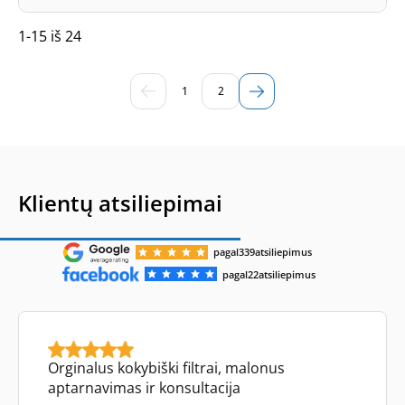
1-15 iš 24
1
2
Klientų atsiliepimai
pagal
339
atsiliepimus
pagal
22
atsiliepimus
Orginalus kokybiški filtrai, malonus
aptarnavimas ir konsultacija