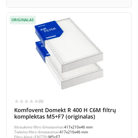
ORIGINALAS
(0)
Komfovent Domekt R 400 H C6M filtrų
komplektas M5+F7 (originalas)
Ištraukimo filtro išmatavimai:
417x210x46 mm
Tiekimo filtro išmatavimai:
417x210x46 mm
Filtrų klasė (EN779):
M5+F7