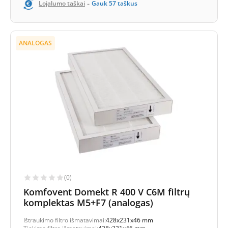
-
Lojalumo taškai
Gauk
57
taškus
ANALOGAS
(0)
Komfovent Domekt R 400 V C6M filtrų
komplektas M5+F7 (analogas)
Ištraukimo filtro išmatavimai:
428x231x46 mm