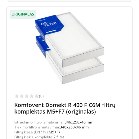
ORIGINALAS
(0)
Komfovent Domekt R 400 F C6M filtrų
komplektas M5+F7 (originalas)
Ištraukimo filtro išmatavimai:
346x258x46 mm
Tiekimo filtro išmatavimai:
346x258x46 mm
Filtrų klasė (EN779):
M5+F7
Filtrų kiekis komplekte:
2 filtrai