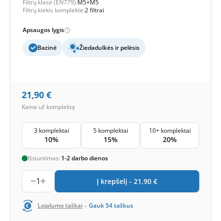
Filtrų klasė (EN779):
M5+M5
Filtrų kiekis komplekte:
2 filtrai
Apsaugos lygis
Bazinė
Žiedadulkės ir pelėsis
21,90
€
Kaina už komplektą
3 komplektai
5 komplektai
10+ komplektai
10%
15%
20%
Išsiuntimas:
1-2 darbo dienos
1
Į krepšelį -
21,90
€
-
Lojalumo taškai
Gauk
54
taškus