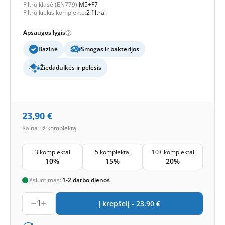
Filtrų klasė (EN779):
M5+F7
Filtrų kiekis komplekte:
2 filtrai
Apsaugos lygis
Bazinė
Smogas ir bakterijos
Žiedadulkės ir pelėsis
23,90
€
Kaina už komplektą
3 komplektai
5 komplektai
10+ komplektai
10%
15%
20%
Išsiuntimas:
1-2 darbo dienos
1
Į krepšelį -
23,90
€