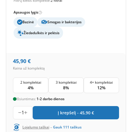
Filtrų kiekis komplekte:
2 filtrai
Apsaugos lygis
Bazinė
Smogas ir bakterijos
Žiedadulkės ir pelėsis
45,90
€
Kaina už komplektą
2 komplektai
3 komplektai
4+ komplektai
4%
8%
12%
Išsiuntimas:
1-2 darbo dienos
1
Į krepšelį -
45,90
€
-
Lojalumo taškai
Gauk
111
taškus