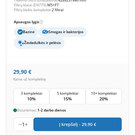
Tiekimo filtro išmatavimai:
428x231x46 mm
Filtrų klasė (EN779):
M5+F7
Filtrų kiekis komplekte:
2 filtrai
Apsaugos lygis
Bazinė
Smogas ir bakterijos
Žiedadulkės ir pelėsis
29,90
€
Kaina už komplektą
3 komplektai
5 komplektai
10+ komplektai
10%
15%
20%
Išsiuntimas:
1-2 darbo dienos
1
Į krepšelį -
29,90
€