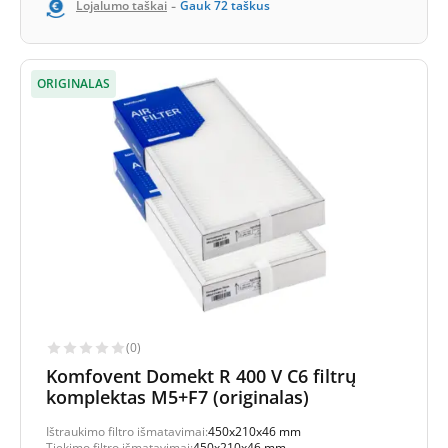
-
Lojalumo taškai
Gauk
72
taškus
ORIGINALAS
(0)
Komfovent Domekt R 400 V C6 filtrų
komplektas M5+F7 (originalas)
Ištraukimo filtro išmatavimai:
450x210x46 mm
Tiekimo filtro išmatavimai:
450x210x46 mm