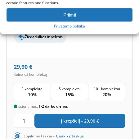
certain features and functions.
Filtrų kiekis komplekte:
2 filtrai
Priimti
Apsaugos lygis
Bazinė
Smogas ir bakterijos
Privatumo politika
Žiedadulkės ir pelėsis
29,90
€
Kaina už komplektą
3 komplektai
5 komplektai
10+ komplektai
10%
15%
20%
Išsiuntimas:
1-2 darbo dienos
1
Į krepšelį -
29,90
€
-
Lojalumo taškai
Gauk
72
taškus