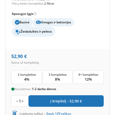
Filtrų kiekis komplekte:
2 filtrai
Apsaugos lygis
Bazinė
Smogas ir bakterijos
Žiedadulkės ir pelėsis
52,90
€
Kaina už komplektą
2 komplektai
3 komplektai
4+ komplektai
4%
8%
12%
Išsiuntimas:
1-2 darbo dienos
1
Į krepšelį -
52,90
€
-
Lojalumo taškai
Gauk
129
taškus