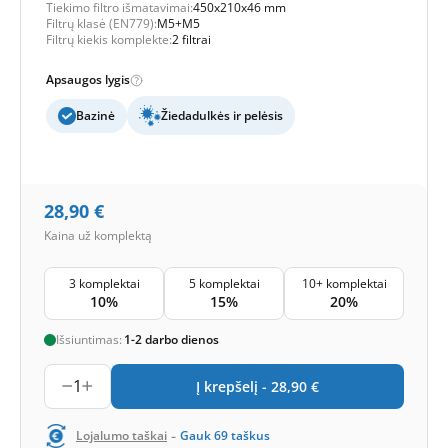
Tiekimo filtro išmatavimai:
450x210x46 mm
Filtrų klasė (EN779):
M5+M5
Filtrų kiekis komplekte:
2 filtrai
Apsaugos lygis
Bazinė
Žiedadulkės ir pelėsis
28,90
€
Kaina už komplektą
3 komplektai
5 komplektai
10+ komplektai
10%
15%
20%
Išsiuntimas:
1-2 darbo dienos
1
Į krepšelį -
28,90
€
-
Lojalumo taškai
Gauk
69
taškus