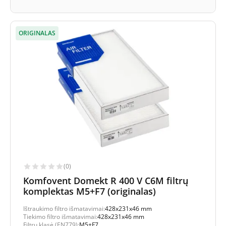
ORIGINALAS
(0)
Komfovent Domekt R 400 V C6M filtrų
komplektas M5+F7 (originalas)
Ištraukimo filtro išmatavimai:
428x231x46 mm
Tiekimo filtro išmatavimai:
428x231x46 mm
Filtrų klasė (EN779):
M5+F7