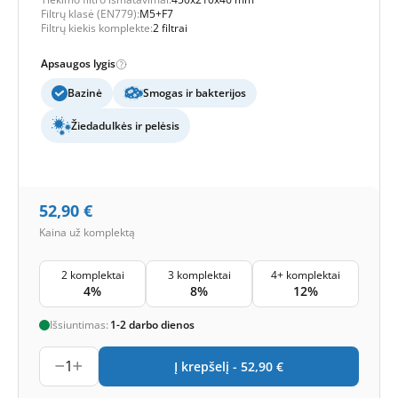
Filtrų klasė (EN779):
M5+F7
Filtrų kiekis komplekte:
2 filtrai
Apsaugos lygis
Bazinė
Smogas ir bakterijos
Žiedadulkės ir pelėsis
52,90
€
Kaina už komplektą
2 komplektai
3 komplektai
4+ komplektai
4%
8%
12%
Išsiuntimas:
1-2 darbo dienos
1
Į krepšelį -
52,90
€