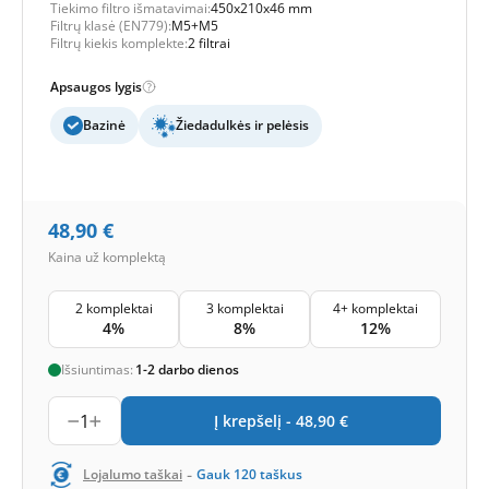
Tiekimo filtro išmatavimai:
450x210x46 mm
Filtrų klasė (EN779):
M5+M5
Filtrų kiekis komplekte:
2 filtrai
Apsaugos lygis
Bazinė
Žiedadulkės ir pelėsis
48,90
€
Kaina už komplektą
2 komplektai
3 komplektai
4+ komplektai
4%
8%
12%
Išsiuntimas:
1-2 darbo dienos
1
Į krepšelį -
48,90
€
-
Lojalumo taškai
Gauk
120
taškus