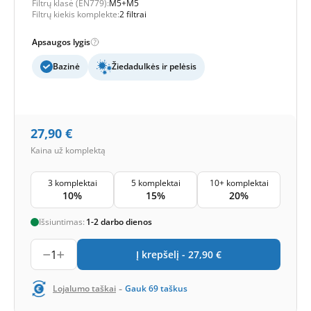
Filtrų klasė (EN779):
M5+M5
Filtrų kiekis komplekte:
2 filtrai
Apsaugos lygis
Bazinė
Žiedadulkės ir pelėsis
27,90
€
Kaina už komplektą
3 komplektai
5 komplektai
10+ komplektai
10%
15%
20%
Išsiuntimas:
1-2 darbo dienos
1
Į krepšelį -
27,90
€
-
Lojalumo taškai
Gauk
69
taškus