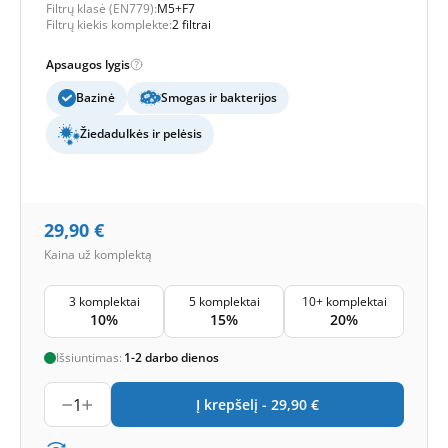
Filtrų klasė (EN779):
M5+F7
Filtrų kiekis komplekte:
2 filtrai
Apsaugos lygis
Bazinė
Smogas ir bakterijos
Žiedadulkės ir pelėsis
29,90
€
Kaina už komplektą
3 komplektai
5 komplektai
10+ komplektai
10%
15%
20%
Išsiuntimas:
1-2 darbo dienos
1
Į krepšelį -
29,90
€