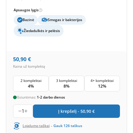
Apsaugos lygis
Bazinė
Smogas ir bakterijos
Žiedadulkės ir pelėsis
50,90
€
Kaina už komplektą
2 komplektai
3 komplektai
4+ komplektai
4%
8%
12%
Išsiuntimas:
1-2 darbo dienos
1
Į krepšelį -
50,90
€
-
Lojalumo taškai
Gauk
126
taškus