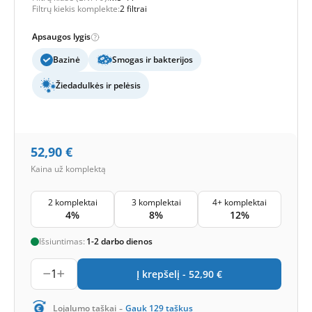
Filtrų kiekis komplekte:
2 filtrai
Apsaugos lygis
Bazinė
Smogas ir bakterijos
Žiedadulkės ir pelėsis
52,90
€
Kaina už komplektą
2 komplektai
3 komplektai
4+ komplektai
4%
8%
12%
Išsiuntimas:
1-2 darbo dienos
1
Į krepšelį -
52,90
€
-
Lojalumo taškai
Gauk
129
taškus