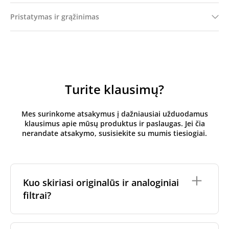
Pristatymas ir grąžinimas
Turite klausimų?
Mes surinkome atsakymus į dažniausiai užduodamus
klausimus apie mūsų produktus ir paslaugas. Jei čia
nerandate atsakymo, susisiekite su mumis tiesiogiai.
Kuo skiriasi originalūs ir analoginiai
filtrai?
Originalūs
rekuperatoriaus filtrai
yra pagaminti