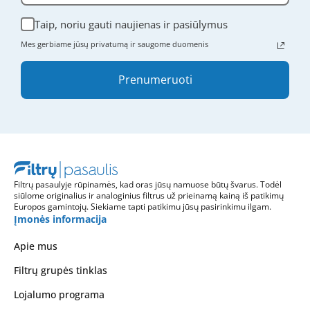
Taip, noriu gauti naujienas ir pasiūlymus
Mes gerbiame jūsų privatumą ir saugome duomenis
Prenumeruoti
Filtrų pasaulyje rūpinamės, kad oras jūsų namuose būtų švarus. Todėl
siūlome originalius ir analoginius filtrus už prieinamą kainą iš patikimų
Europos gamintojų. Siekiame tapti patikimu jūsų pasirinkimu ilgam.
Įmonės informacija
Apie mus
Filtrų grupės tinklas
Lojalumo programa