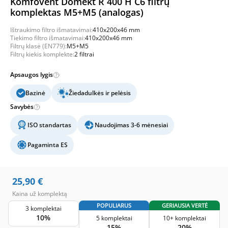
Komfovent Domekt R 400 H C6 filtrų
komplektas M5+M5 (analogas)
Ištraukimo filtro išmatavimai:
410x200x46 mm
Tiekimo filtro išmatavimai:
410x200x46 mm
Filtrų klasė (EN779):
M5+M5
Filtrų kiekis komplekte:
2 filtrai
Apsaugos lygis
Bazinė
Žiedadulkės ir pelėsis
Savybės
ISO standartas
Naudojimas 3-6 mėnesiai
Pagaminta ES
25,90
€
Kaina už komplektą
POPULIARUS
GERIAUSIA VERTĖ
3 komplektai
10%
5 komplektai
10+ komplektai
15%
20%