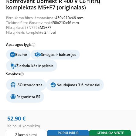
Komfovent Domekt R 400 V C6 filtrų
komplektas M5+F7 (originalas)
Ištraukimo filtro išmatavimai:
450x210x46 mm
Tiekimo filtro išmatavimai:
450x210x46 mm
Filtrų klasė (EN779):
M5+F7
Filtrų kiekis komplekte:
2 filtrai
Apsaugos lygis
Bazinė
Smogas ir bakterijos
Žiedadulkės ir pelėsis
Savybės
ISO standartas
Naudojimas 3-6 mėnesiai
Pagaminta ES
52,90
€
Kaina už komplektą
POPULIARUS
GERIAUSIA VERTĖ
2 komplektai