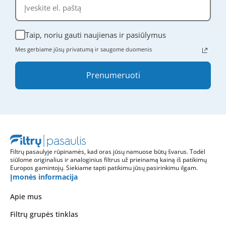
Taip, noriu gauti naujienas ir pasiūlymus
Mes gerbiame jūsų privatumą ir saugome duomenis
Prenumeruoti
Filtrų pasaulyje rūpinamės, kad oras jūsų namuose būtų švarus. Todėl
siūlome originalius ir analoginius filtrus už prieinamą kainą iš patikimų
Europos gamintojų. Siekiame tapti patikimu jūsų pasirinkimu ilgam.
Įmonės informacija
Apie mus
Filtrų grupės tinklas