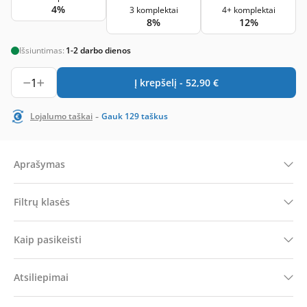
4%
3 komplektai
4+ komplektai
8%
12%
Išsiuntimas:
1-2 darbo dienos
1
Į krepšelį -
52,90
€
-
Lojalumo taškai
Gauk
129
taškus
Aprašymas
Filtrų klasės
Kaip pasikeisti
Atsiliepimai