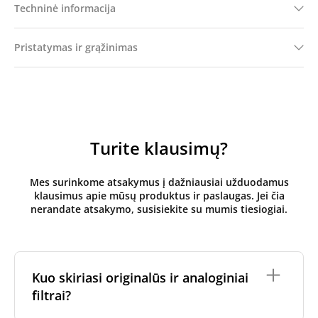
Techninė informacija
Pristatymas ir grąžinimas
Turite klausimų?
Mes surinkome atsakymus į dažniausiai užduodamus
klausimus apie mūsų produktus ir paslaugas. Jei čia
nerandate atsakymo, susisiekite su mumis tiesiogiai.
Kuo skiriasi originalūs ir analoginiai
filtrai?